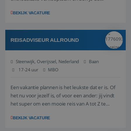
vraagbaak voor alles met betrekking tot vluchten
BEKIJK VACATURE
en tarieven waar je collega’s niet uitkomen.
Voorts ben je verantwoordelijk voor een stuk
kwaliteitsbewaking van alles wat met IATA te m...
REISADVISEUR ALLROUND
Steenwijk, Overijssel, Nederland
Baan
17-24 uur
MBO
Een vakantie plannen is het leukste dat er is. Of
het nu voor jezelf is, of voor een ander: jij vindt
het super om een mooie reis van A tot Z te
regelen. Door jouw kennis en ervaring leren onze
BEKIJK VACATURE
vakantiegangers de meest prachtige plekjes op
aarde kennen! 🏝️Wat ga je doen?Klantgericht