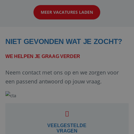
klanten te overtuigen om die droomreis te
MEER VACATURES LADEN
boeken! ...
NIET GEVONDEN WAT JE ZOCHT?
WE HELPEN JE GRAAG VERDER
Neem contact met ons op en we zorgen voor
Google Privacy Policy
een passend antwoord op jouw vraag.
li_gc
5 maanden 4
LinkedIn
weken
Corporation
.linkedin.com
VEELGESTELDE
VRAGEN