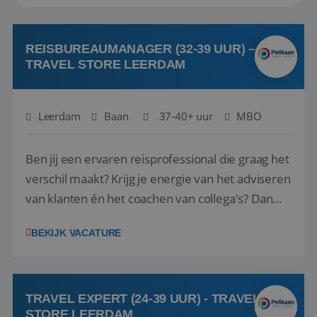
REISBUREAUMANAGER (32-39 UUR) –
TRAVEL STORE LEERDAM
Leerdam
Baan
37-40+ uur
MBO
Ben jij een ervaren reisprofessional die graag het
verschil maakt? Krijg je energie van het adviseren
van klanten én het coachen van collega's? Dan
zijn wij op zoek naar jou. Bij Travel Store Leerdam
BEKIJK VACATURE
(onderdeel van Pelikaan Travel Group) zoeken
we een Reisbureaumanager die samen met het
team het reisbureau verder...
TRAVEL EXPERT (24-39 UUR) - TRAVEL
STORE LEERDAM