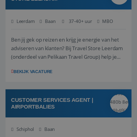
Leerdam
Baan
37-40+ uur
MBO
Ben jij gek op reizen en krijg je energie van het
adviseren van klanten? Bij Travel Store Leerdam
(onderdeel van Pelikaan Travel Group) help je
klanten met zorg en aandacht hun ideale reis te
BEKIJK VACATURE
vinden. Samen maken we van elke reis een
onvergetelijke ervaring. Of je nu al jaren ervaring
hebt in de reisbranche of j...
CUSTOMER SERVICES AGENT |
AIRPORTBALIES
Schiphol
Baan