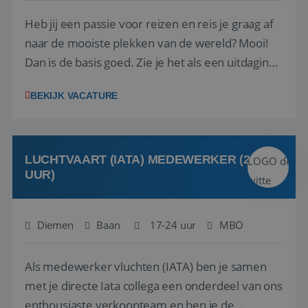
Heb jij een passie voor reizen en reis je graag af
naar de mooiste plekken van de wereld? Mooi!
Dan is de basis goed. Zie je het als een uitdaging
om anderen te inspireren en ondersteunen met
BEKIJK VACATURE
het samenstellen en boeken van de perfecte
vakantie en is verkopen je tweede natuur? Al
deze onderdelen zijn nu samen gevoegd...
LUCHTVAART (IATA) MEDEWERKER (24-32
UUR)
Diemen
Baan
17-24 uur
MBO
Als medewerker vluchten (IATA) ben je samen
met je directe Iata collega een onderdeel van ons
enthousiaste verkoopteam en ben je de