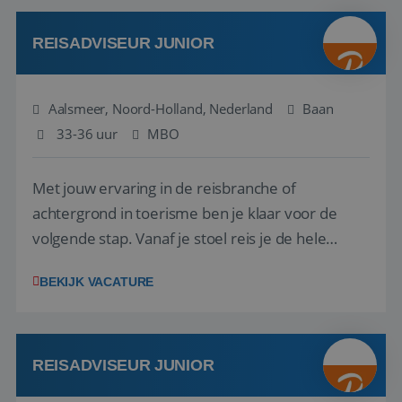
werken: of het nu gaat om vragen ...
REISADVISEUR JUNIOR
Aalsmeer, Noord-Holland, Nederland
Baan
33-36 uur
MBO
Met jouw ervaring in de reisbranche of
achtergrond in toerisme ben je klaar voor de
volgende stap. Vanaf je stoel reis je de hele
wereld over en speel je moeiteloos in op de
BEKIJK VACATURE
wensen van je team, je klant en wat er in de
reiswereld gebeurt. Met je enthousiasme weet je
klanten te overtuigen om die droomreis te
boeken! ...
REISADVISEUR JUNIOR