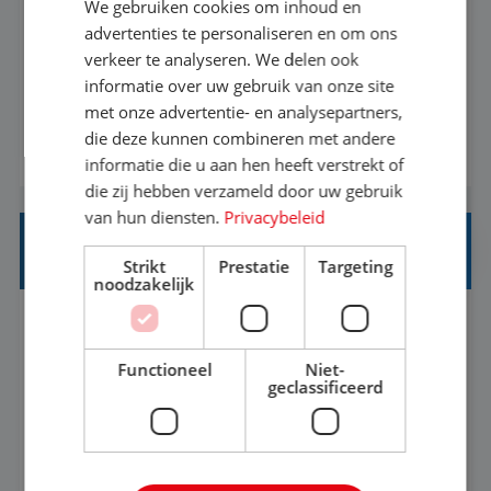
We gebruiken cookies om inhoud en
Met jouw ervaring in de reisbranche of
advertenties te personaliseren en om ons
verkeer te analyseren. We delen ook
achtergrond in toerisme ben je klaar voor de
informatie over uw gebruik van onze site
volgende stap. Vanaf je stoel reis je de hele
met onze advertentie- en analysepartners,
wereld over en speel je moeiteloos in op de
die deze kunnen combineren met andere
BEKIJK VACATURE
wensen van je team, je klant en wat er in de
informatie die u aan hen heeft verstrekt of
reiswereld gebeurt. Met je enthousiasme weet je
die zij hebben verzameld door uw gebruik
klanten te overtuigen om die droomreis te
van hun diensten.
Privacybeleid
boeken! ...
REISADVISEUR ALLROUND
Strikt
Prestatie
Targeting
noodzakelijk
Aalsmeer, Noord-Holland, Nederland
Baan
33-36 uur
MBO
Functioneel
Niet-
geclassificeerd
Een vakantie plannen is het leukste dat er is. Of
het nu voor jezelf is, of voor een ander: jij vindt
het super om een mooie reis van A tot Z te