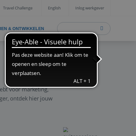
Travel Challenge
English
Inlog werkgever
REN & ONTWIKKELEN
ebt voor marketing,
ager, ontdek hier jouw