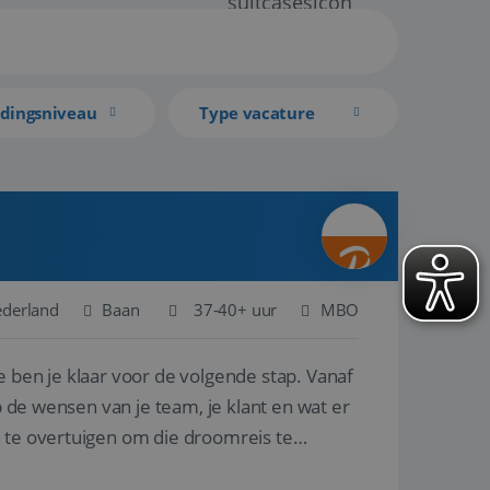
idingsniveau
Type vacature
ederland
Baan
37-40+ uur
MBO
e ben je klaar voor de volgende stap. Vanaf
p de wensen van je team, je klant en wat er
n te overtuigen om die droomreis te