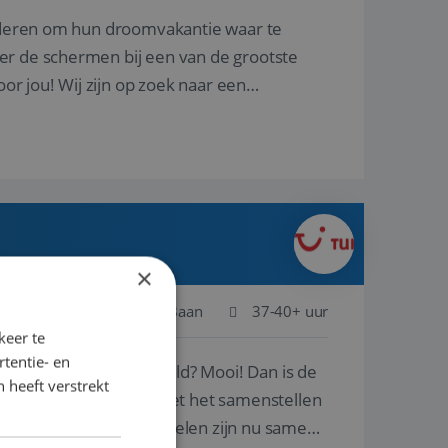
nderen om hun droomvakantie waar te
er de schermen bij een van de grootste
oor jou! Wij zijn op zoek naar een
×
Schiphol
Baan
37-40+ uur
keer te
tentie- en
ste plekken van de wereld? Mooi! Dan is de
 heeft verstrekt
reren en ondersteunen met het samenstellen
natuur? Al deze onderdelen zijn nu samen