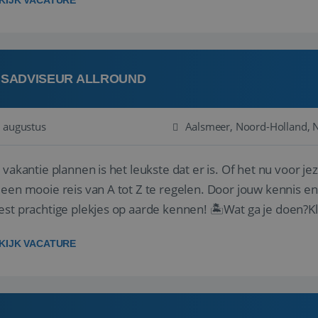
KIJK VACATURE
ISADVISEUR ALLROUND
 augustus
Aalsmeer, Noord-Holland, 
 vakantie plannen is het leukste dat er is. Of het nu voor jeze
een mooie reis van A tot Z te regelen. Door jouw kennis e
st prachtige plekjes op aarde kennen! 🏝️Wat ga je doen?K
gen ...
KIJK VACATURE