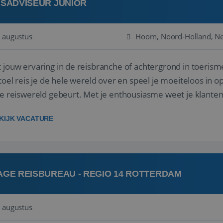
ISADVISEUR JUNIOR
 augustus
Hoorn, Noord-Holland, N
 jouw ervaring in de reisbranche of achtergrond in toerism
stoel reis je de hele wereld over en speel je moeiteloos in o
de reiswereld gebeurt. Met je enthousiasme weet je klante
ken! ...
KIJK VACATURE
AGE REISBUREAU - REGIO 14 ROTTERDAM
 augustus