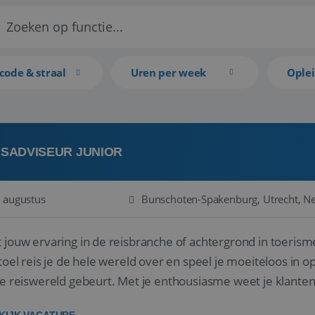
code & straal
Uren per week
Ople
ISADVISEUR JUNIOR
 augustus
Bunschoten-Spakenburg, Utrecht, N
 jouw ervaring in de reisbranche of achtergrond in toerism
stoel reis je de hele wereld over en speel je moeiteloos in o
de reiswereld gebeurt. Met je enthousiasme weet je klante
ken! ...