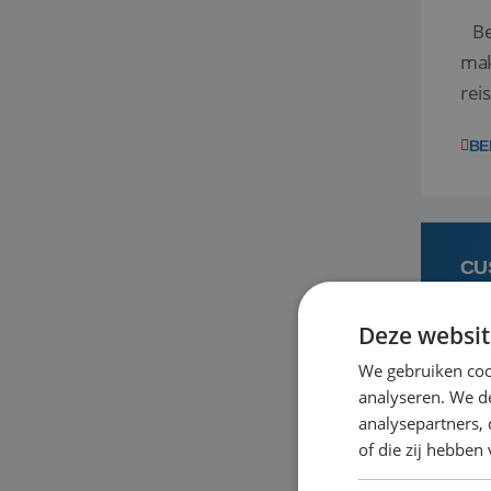
Ben
mak
rei
ent
BE
CU
Deze websit
6
We gebruiken coo
analyseren. We de
Heb
analysepartners,
bas
of die zij hebbe
en 