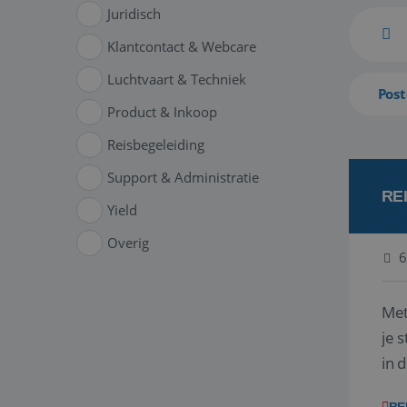
Juridisch
Klantcontact & Webcare
Luchtvaart & Techniek
Post
Product & Inkoop
Reisbegeleiding
Support & Administratie
RE
Yield
Overig
6
Met
je 
in 
boe