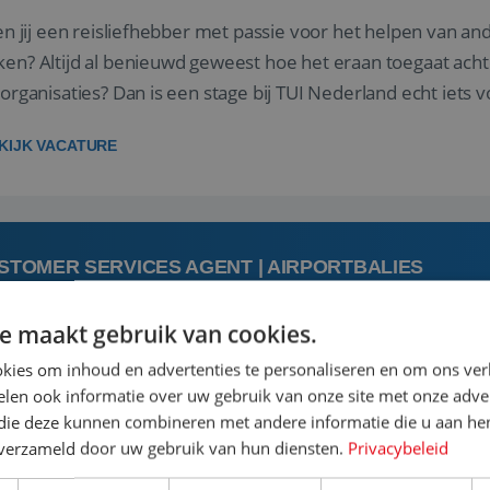
 jij een reisliefhebber met passie voor het helpen van a
en? Altijd al benieuwd geweest hoe het eraan toegaat acht
sorganisaties? Dan is een stage bij TUI Nederland echt iets v
housiaste, leergie...
KIJK VACATURE
STOMER SERVICES AGENT | AIRPORTBALIES
e maakt gebruik van cookies.
 augustus
kies om inhoud en advertenties te personaliseren en om ons ver
len ook informatie over uw gebruik van onze site met onze adver
 jij een passie voor reizen en reis je graag af naar de mooi
 die deze kunnen combineren met andere informatie die u aan hen
is goed. Zie je het als een uitdaging om anderen te inspi
n verzameld door uw gebruik van hun diensten.
Privacybeleid
boeken van de perfecte vakantie en is verkopen je tweede 