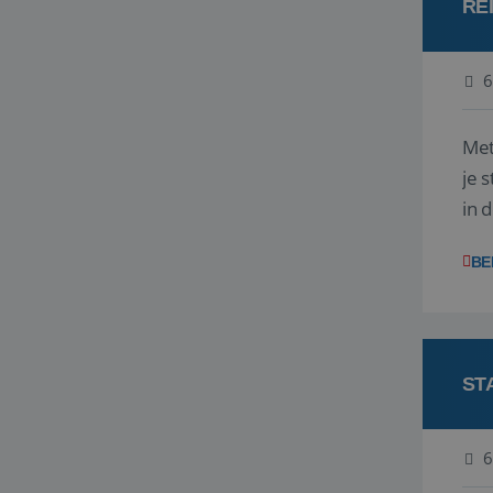
RE
6
Met
je 
in 
boe
BE
ST
6