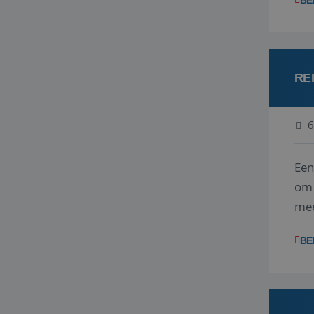
BE
RE
6
Een
om 
mee
vra
BE