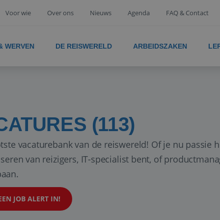
Voor wie
Over ons
Nieuws
Agenda
FAQ & Contact
 & WERVEN
DE REISWERELD
ARBEIDSZAKEN
LE
CATURES (113)
tste vacaturebank van de reiswereld! Of je nu passie h
iseren van reizigers, IT-specialist bent, of productman
aan.
EEN JOB ALERT IN!