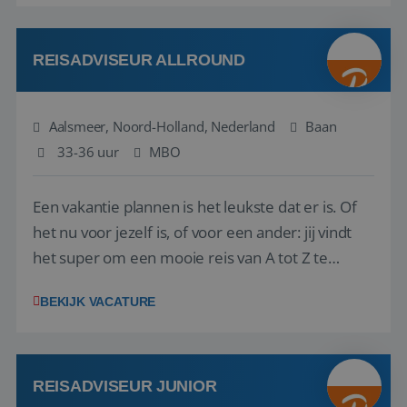
reiswereld gebeurt. Met je enthousiasme weet je
klanten te overtuigen om die droomreis te
boeken! ...
REISADVISEUR ALLROUND
Aalsmeer, Noord-Holland, Nederland
Baan
33-36 uur
MBO
Een vakantie plannen is het leukste dat er is. Of
het nu voor jezelf is, of voor een ander: jij vindt
het super om een mooie reis van A tot Z te
regelen. Door jouw kennis en ervaring leren onze
BEKIJK VACATURE
vakantiegangers de meest prachtige plekjes op
aarde kennen! 🏝️Wat ga je doen?Klantgericht
werken: of het nu gaat om vragen ...
REISADVISEUR JUNIOR