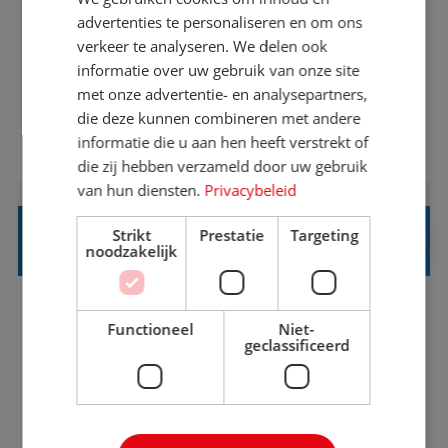
advertenties te personaliseren en om ons
Ben jij een reisliefhebber met passie voor het
verkeer te analyseren. We delen ook
helpen van anderen om hun droomvakantie waar
informatie over uw gebruik van onze site
met onze advertentie- en analysepartners,
te maken? Altijd al benieuwd geweest hoe het
die deze kunnen combineren met andere
eraan toegaat achter de schermen bij een van de
informatie die u aan hen heeft verstrekt of
BEKIJK VACATURE
grootste reisorganisaties? Dan is een stage bij TUI
die zij hebben verzameld door uw gebruik
Nederland echt iets voor jou! Wij zijn op zoek
van hun diensten.
Privacybeleid
naar een enthousiaste, leergie...
Strikt
Prestatie
Targeting
HEAD OF SOCIAL STRATEGY
noodzakelijk
Flexible
Baan
Functioneel
Niet-
geclassificeerd
We're looking for a strategic leader to define and
own TUI's global social strategy across organic,
influencer and paid channels – creating a single