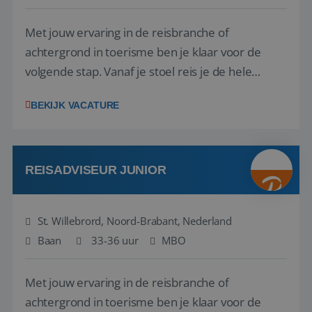
Met jouw ervaring in de reisbranche of
achtergrond in toerisme ben je klaar voor de
volgende stap. Vanaf je stoel reis je de hele
wereld over en speel je moeiteloos in op de
BEKIJK VACATURE
wensen van je team, je klant en wat er in de
reiswereld gebeurt. Met je enthousiasme weet je
klanten te overtuigen om die droomreis te
boeken! ...
REISADVISEUR JUNIOR
St. Willebrord, Noord-Brabant, Nederland
Baan
33-36 uur
MBO
Met jouw ervaring in de reisbranche of
achtergrond in toerisme ben je klaar voor de