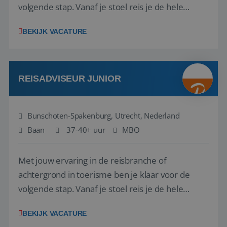
volgende stap. Vanaf je stoel reis je de hele
wereld over en speel je moeiteloos in op de
BEKIJK VACATURE
wensen van je team, je klant en wat er in de
reiswereld gebeurt. Met je enthousiasme weet je
klanten te overtuigen om die droomreis te
boeken! ...
REISADVISEUR JUNIOR
Bunschoten-Spakenburg, Utrecht, Nederland
Baan
37-40+ uur
MBO
Met jouw ervaring in de reisbranche of
achtergrond in toerisme ben je klaar voor de
volgende stap. Vanaf je stoel reis je de hele
wereld over en speel je moeiteloos in op de
BEKIJK VACATURE
wensen van je team, je klant en wat er in de