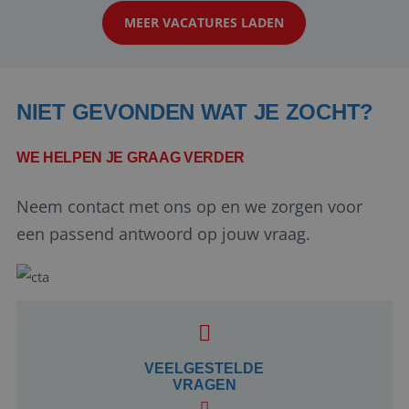
werken: of het nu gaat om vragen ...
MEER VACATURES LADEN
NIET GEVONDEN WAT JE ZOCHT?
WE HELPEN JE GRAAG VERDER
Neem contact met ons op en we zorgen voor
Google Privacy Policy
een passend antwoord op jouw vraag.
li_gc
5 maanden 4
LinkedIn
weken
Corporation
.linkedin.com
VEELGESTELDE
VRAGEN