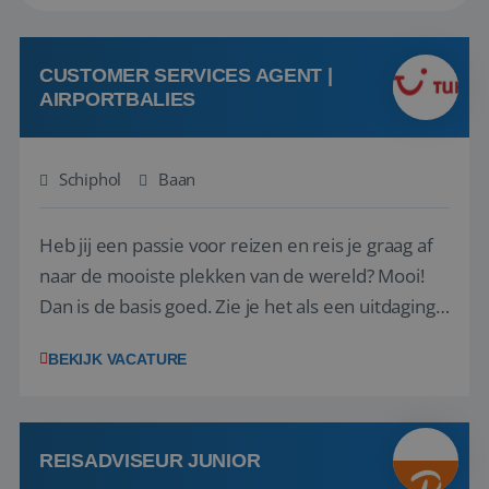
CUSTOMER SERVICES AGENT |
AIRPORTBALIES
Schiphol
Baan
Heb jij een passie voor reizen en reis je graag af
naar de mooiste plekken van de wereld? Mooi!
Dan is de basis goed. Zie je het als een uitdaging
om anderen te inspireren en ondersteunen met
BEKIJK VACATURE
het samenstellen en boeken van de perfecte
vakantie en is verkopen je tweede natuur? Al
deze onderdelen zijn nu samen gevoegd...
REISADVISEUR JUNIOR