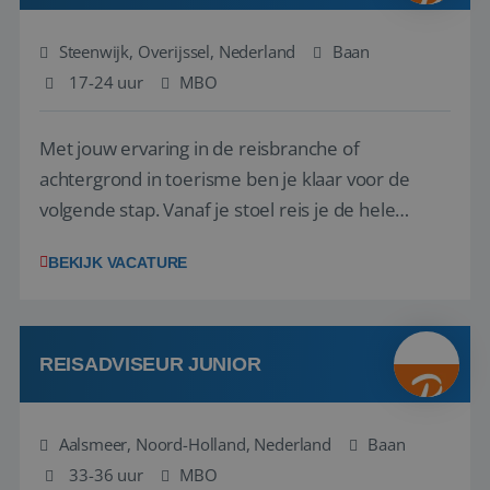
Steenwijk, Overijssel, Nederland
Baan
17-24 uur
MBO
Met jouw ervaring in de reisbranche of
achtergrond in toerisme ben je klaar voor de
volgende stap. Vanaf je stoel reis je de hele
wereld over en speel je moeiteloos in op de
BEKIJK VACATURE
wensen van je team, je klant en wat er in de
reiswereld gebeurt. Met je enthousiasme weet je
klanten te overtuigen om die droomreis te
boeken! ...
REISADVISEUR JUNIOR
Aalsmeer, Noord-Holland, Nederland
Baan
33-36 uur
MBO