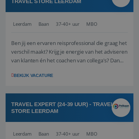
TRAVEL STORE LEERDAM
Leerdam
Baan
37-40+ uur
MBO
Ben jij een ervaren reisprofessional die graag het
verschil maakt? Krijg je energie van het adviseren
van klanten én het coachen van collega's? Dan
zijn wij op zoek naar jou. Bij Travel Store Leerdam
BEKIJK VACATURE
(onderdeel van Pelikaan Travel Group) zoeken
we een Reisbureaumanager die samen met het
team het reisbureau verder...
TRAVEL EXPERT (24-39 UUR) - TRAVEL
STORE LEERDAM
Leerdam
Baan
37-40+ uur
MBO