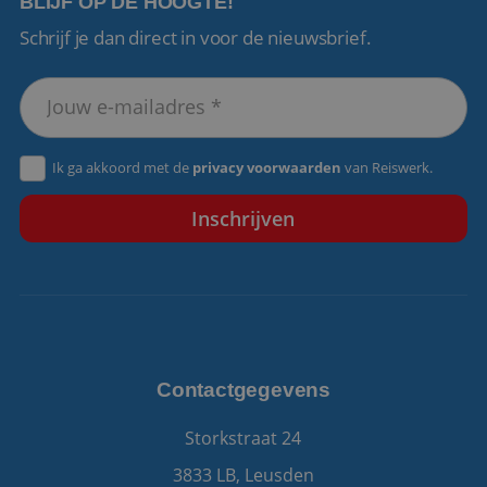
BLIJF OP DE HOOGTE!
Schrijf je dan direct in voor de nieuwsbrief.
VISITOR_PRIVACY_METADATA
5 maanden 4
YouTube
weken
.youtube.com
Ik ga akkoord met de
privacy voorwaarden
van Reiswerk.
Contactgegevens
Storkstraat 24
3833 LB, Leusden