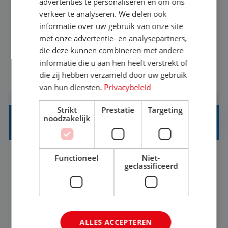
advertenties te personaliseren en om ons
verkeer te analyseren. We delen ook
Met jouw ervaring in de reisbranche of
informatie over uw gebruik van onze site
achtergrond in toerisme ben je klaar voor de
met onze advertentie- en analysepartners,
volgende stap. Vanaf je stoel reis je de hele
die deze kunnen combineren met andere
informatie die u aan hen heeft verstrekt of
wereld over en speel je moeiteloos in op de
die zij hebben verzameld door uw gebruik
BEKIJK VACATURE
wensen van je team, je klant en wat er in de
van hun diensten.
Privacybeleid
reiswereld gebeurt. Met je enthousiasme weet je
klanten te overtuigen om die droomreis te
Strikt
Prestatie
Targeting
noodzakelijk
boeken! ...
REISADVISEUR JUNIOR
Functioneel
Niet-
Bunschoten-Spakenburg, Utrecht, Nederland
Baan
geclassificeerd
37-40+ uur
MBO
Met jouw ervaring in de reisbranche of
achtergrond in toerisme ben je klaar voor de
ALLES ACCEPTEREN