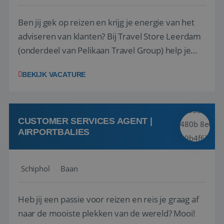
Ben jij gek op reizen en krijg je energie van het
adviseren van klanten? Bij Travel Store Leerdam
(onderdeel van Pelikaan Travel Group) help je
klanten met zorg en aandacht hun ideale reis te
BEKIJK VACATURE
vinden. Samen maken we van elke reis een
onvergetelijke ervaring. Of je nu al jaren ervaring
hebt in de reisbranche of j...
CUSTOMER SERVICES AGENT |
AIRPORTBALIES
Schiphol
Baan
Heb jij een passie voor reizen en reis je graag af
naar de mooiste plekken van de wereld? Mooi!