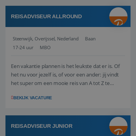
kwaliteitsbewaking van alles wat met IATA te m...
REISADVISEUR ALLROUND
Steenwijk, Overijssel, Nederland
Baan
17-24 uur
MBO
Een vakantie plannen is het leukste dat er is. Of
het nu voor jezelf is, of voor een ander: jij vindt
het super om een mooie reis van A tot Z te
regelen. Door jouw kennis en ervaring leren onze
BEKIJK VACATURE
vakantiegangers de meest prachtige plekjes op
aarde kennen! 🏝️Wat ga je doen?Klantgericht
werken: of het nu gaat om vragen ...
REISADVISEUR JUNIOR