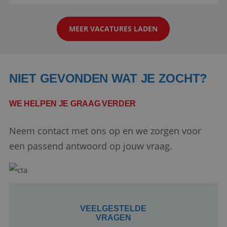
aarde kennen! 🏝️Wat ga je doen?Klantgericht
werken: of het nu gaat om vragen ...
MEER VACATURES LADEN
NIET GEVONDEN WAT JE ZOCHT?
WE HELPEN JE GRAAG VERDER
Google Privacy Policy
Neem contact met ons op en we zorgen voor
een passend antwoord op jouw vraag.
li_gc
5 maanden 4
LinkedIn
weken
Corporation
.linkedin.com
VEELGESTELDE
VRAGEN