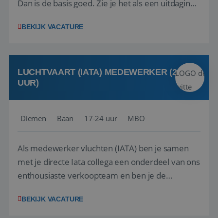
Dan is de basis goed. Zie je het als een uitdaging
om anderen te inspireren en ondersteunen met
BEKIJK VACATURE
het samenstellen en boeken van de perfecte
vakantie en is verkopen je tweede natuur? Al
deze onderdelen zijn nu samen gevoegd...
LUCHTVAART (IATA) MEDEWERKER (24-32
UUR)
Diemen
Baan
17-24 uur
MBO
Als medewerker vluchten (IATA) ben je samen
met je directe Iata collega een onderdeel van ons
enthousiaste verkoopteam en ben je de
vraagbaak voor alles met betrekking tot vluchten
BEKIJK VACATURE
en tarieven waar je collega’s niet uitkomen.
Voorts ben je verantwoordelijk voor een stuk