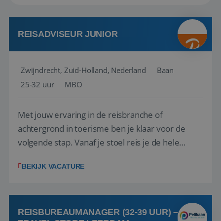
REISADVISEUR JUNIOR
Zwijndrecht, Zuid-Holland, Nederland
Baan
25-32 uur
MBO
Met jouw ervaring in de reisbranche of
achtergrond in toerisme ben je klaar voor de
volgende stap. Vanaf je stoel reis je de hele
wereld over en speel je moeiteloos in op de
BEKIJK VACATURE
wensen van je team, je klant en wat er in de
reiswereld gebeurt. Met je enthousiasme weet je
klanten te overtuigen om die droomreis te
boeken! ...
REISBUREAUMANAGER (32-39 UUR) –