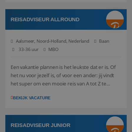
reiswereld gebeurt. Met je enthousiasme weet je
klanten te overtuigen om die droomreis te
boeken! ...
REISADVISEUR ALLROUND
Aalsmeer, Noord-Holland, Nederland
Baan
33-36 uur
MBO
Een vakantie plannen is het leukste dat er is. Of
het nu voor jezelf is, of voor een ander: jij vindt
het super om een mooie reis van A tot Z te
regelen. Door jouw kennis en ervaring leren onze
BEKIJK VACATURE
vakantiegangers de meest prachtige plekjes op
aarde kennen! 🏝️Wat ga je doen?Klantgericht
werken: of het nu gaat om vragen ...
REISADVISEUR JUNIOR