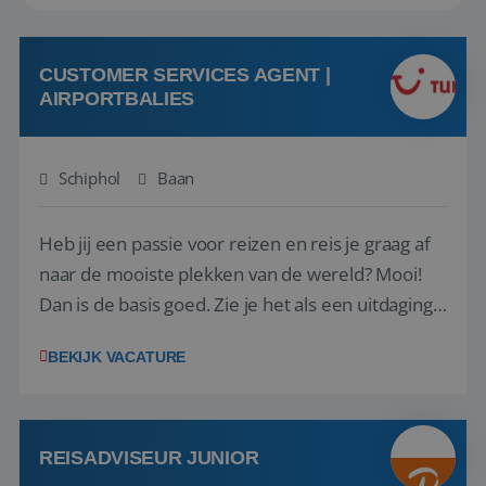
CUSTOMER SERVICES AGENT |
AIRPORTBALIES
Schiphol
Baan
Heb jij een passie voor reizen en reis je graag af
naar de mooiste plekken van de wereld? Mooi!
Dan is de basis goed. Zie je het als een uitdaging
om anderen te inspireren en ondersteunen met
BEKIJK VACATURE
het samenstellen en boeken van de perfecte
vakantie en is verkopen je tweede natuur? Al
deze onderdelen zijn nu samen gevoegd...
REISADVISEUR JUNIOR