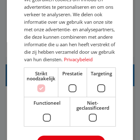
advertenties te personaliseren en om ons
Ben jij een reisliefhebber met passie voor het
verkeer te analyseren. We delen ook
helpen van anderen om hun droomvakantie waar
informatie over uw gebruik van onze site
met onze advertentie- en analysepartners,
te maken? Altijd al benieuwd geweest hoe het
die deze kunnen combineren met andere
eraan toegaat achter de schermen bij een van de
informatie die u aan hen heeft verstrekt of
BEKIJK VACATURE
grootste reisorganisaties? Dan is een stage bij TUI
die zij hebben verzameld door uw gebruik
Nederland echt iets voor jou! Wij zijn op zoek
van hun diensten.
Privacybeleid
naar een enthousiaste, leergie...
Strikt
Prestatie
Targeting
HEAD OF SOCIAL STRATEGY
noodzakelijk
Flexible
Baan
Functioneel
Niet-
geclassificeerd
We're looking for a strategic leader to define and
own TUI's global social strategy across organic,
influencer and paid channels – creating a single