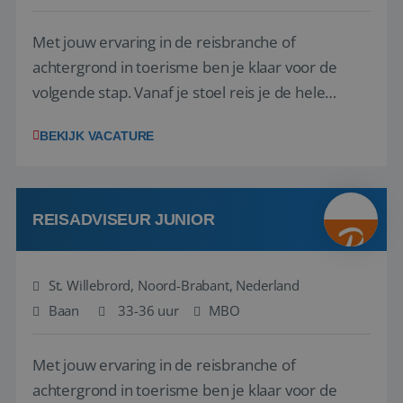
Met jouw ervaring in de reisbranche of
achtergrond in toerisme ben je klaar voor de
volgende stap. Vanaf je stoel reis je de hele
wereld over en speel je moeiteloos in op de
BEKIJK VACATURE
wensen van je team, je klant en wat er in de
reiswereld gebeurt. Met je enthousiasme weet je
klanten te overtuigen om die droomreis te
boeken! ...
REISADVISEUR JUNIOR
St. Willebrord, Noord-Brabant, Nederland
Baan
33-36 uur
MBO
Met jouw ervaring in de reisbranche of
achtergrond in toerisme ben je klaar voor de