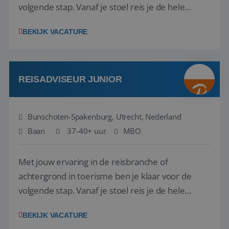
volgende stap. Vanaf je stoel reis je de hele
wereld over en speel je moeiteloos in op de
BEKIJK VACATURE
wensen van je team, je klant en wat er in de
reiswereld gebeurt. Met je enthousiasme weet je
klanten te overtuigen om die droomreis te
boeken! ...
REISADVISEUR JUNIOR
Bunschoten-Spakenburg, Utrecht, Nederland
Baan
37-40+ uur
MBO
Met jouw ervaring in de reisbranche of
achtergrond in toerisme ben je klaar voor de
volgende stap. Vanaf je stoel reis je de hele
wereld over en speel je moeiteloos in op de
BEKIJK VACATURE
wensen van je team, je klant en wat er in de