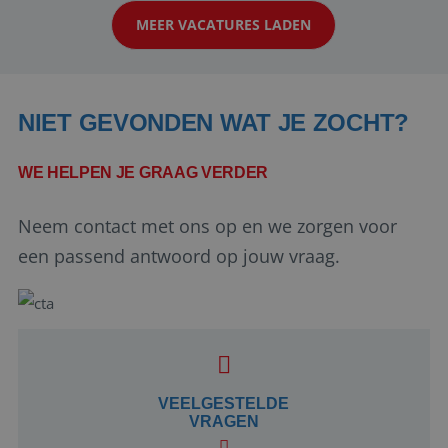
werken: of het nu gaat om vragen ...
MEER VACATURES LADEN
NIET GEVONDEN WAT JE ZOCHT?
WE HELPEN JE GRAAG VERDER
Neem contact met ons op en we zorgen voor
Google Privacy Policy
een passend antwoord op jouw vraag.
li_gc
5 maanden 4
LinkedIn
weken
Corporation
.linkedin.com
VEELGESTELDE
VRAGEN