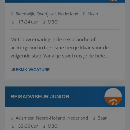
Steenwijk, Overijssel, Nederland
Baan
17-24 uur
MBO
Met jouw ervaring in de reisbranche of
achtergrond in toerisme ben je klaar voor de
volgende stap. Vanaf je stoel reis je de hele
wereld over en speel je moeiteloos in op de
BEKIJK VACATURE
wensen van je team, je klant en wat er in de
reiswereld gebeurt. Met je enthousiasme weet je
klanten te overtuigen om die droomreis te
boeken! ...
REISADVISEUR JUNIOR
Aalsmeer, Noord-Holland, Nederland
Baan
33-36 uur
MBO