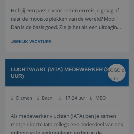
Heb jij een passie voor reizen en reis je graag af
naar de mooiste plekken van de wereld? Mooi!
Dan is de basis goed. Zie je het als een uitdaging
om anderen te inspireren en ondersteunen met
BEKIJK VACATURE
het samenstellen en boeken van de perfecte
vakantie en is verkopen je tweede natuur? Al
deze onderdelen zijn nu samen gevoegd...
LUCHTVAART (IATA) MEDEWERKER (24-32
UUR)
Diemen
Baan
17-24 uur
MBO
Als medewerker vluchten (IATA) ben je samen
met je directe Iata collega een onderdeel van ons
enthousiaste verkoopteam en ben je de