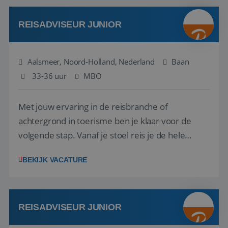
werken: of het nu gaat om vragen ...
REISADVISEUR JUNIOR
Aalsmeer, Noord-Holland, Nederland
Baan
33-36 uur
MBO
Met jouw ervaring in de reisbranche of
achtergrond in toerisme ben je klaar voor de
volgende stap. Vanaf je stoel reis je de hele
wereld over en speel je moeiteloos in op de
BEKIJK VACATURE
wensen van je team, je klant en wat er in de
reiswereld gebeurt. Met je enthousiasme weet je
klanten te overtuigen om die droomreis te
boeken! ...
REISADVISEUR JUNIOR