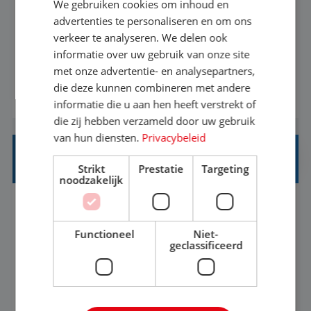
We gebruiken cookies om inhoud en
Met jouw ervaring in de reisbranche of
advertenties te personaliseren en om ons
verkeer te analyseren. We delen ook
achtergrond in toerisme ben je klaar voor de
informatie over uw gebruik van onze site
volgende stap. Vanaf je stoel reis je de hele
met onze advertentie- en analysepartners,
wereld over en speel je moeiteloos in op de
die deze kunnen combineren met andere
BEKIJK VACATURE
wensen van je team, je klant en wat er in de
informatie die u aan hen heeft verstrekt of
reiswereld gebeurt. Met je enthousiasme weet je
die zij hebben verzameld door uw gebruik
klanten te overtuigen om die droomreis te
van hun diensten.
Privacybeleid
boeken! ...
REISADVISEUR ALLROUND
Strikt
Prestatie
Targeting
noodzakelijk
Aalsmeer, Noord-Holland, Nederland
Baan
33-36 uur
MBO
Functioneel
Niet-
geclassificeerd
Een vakantie plannen is het leukste dat er is. Of
het nu voor jezelf is, of voor een ander: jij vindt
het super om een mooie reis van A tot Z te