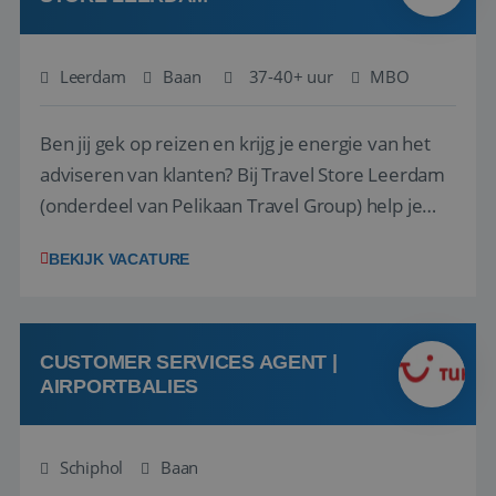
Leerdam
Baan
37-40+ uur
MBO
Ben jij gek op reizen en krijg je energie van het
adviseren van klanten? Bij Travel Store Leerdam
(onderdeel van Pelikaan Travel Group) help je
klanten met zorg en aandacht hun ideale reis te
BEKIJK VACATURE
vinden. Samen maken we van elke reis een
onvergetelijke ervaring. Of je nu al jaren ervaring
hebt in de reisbranche of j...
CUSTOMER SERVICES AGENT |
AIRPORTBALIES
Schiphol
Baan