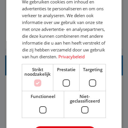
We gebruiken cookies om inhoud en
Met jouw ervaring in de reisbranche of
advertenties te personaliseren en om ons
verkeer te analyseren. We delen ook
achtergrond in toerisme ben je klaar voor de
informatie over uw gebruik van onze site
volgende stap. Vanaf je stoel reis je de hele
met onze advertentie- en analysepartners,
wereld over en speel je moeiteloos in op de
die deze kunnen combineren met andere
BEKIJK VACATURE
wensen van je team, je klant en wat er in de
informatie die u aan hen heeft verstrekt of
reiswereld gebeurt. Met je enthousiasme weet je
die zij hebben verzameld door uw gebruik
klanten te overtuigen om die droomreis te
van hun diensten.
Privacybeleid
boeken! ...
REISADVISEUR ALLROUND
Strikt
Prestatie
Targeting
noodzakelijk
Aalsmeer, Noord-Holland, Nederland
Baan
33-36 uur
MBO
Functioneel
Niet-
geclassificeerd
Een vakantie plannen is het leukste dat er is. Of
het nu voor jezelf is, of voor een ander: jij vindt
het super om een mooie reis van A tot Z te