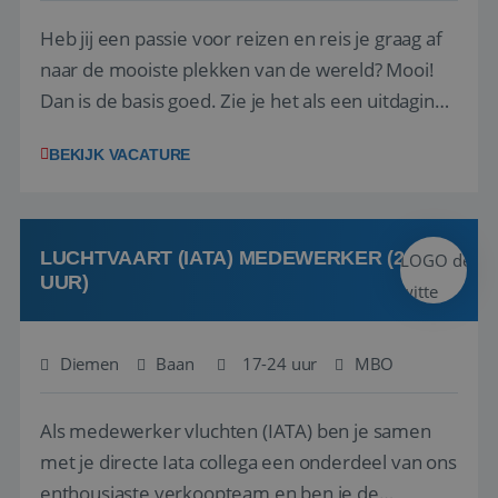
Heb jij een passie voor reizen en reis je graag af
naar de mooiste plekken van de wereld? Mooi!
Dan is de basis goed. Zie je het als een uitdaging
om anderen te inspireren en ondersteunen met
BEKIJK VACATURE
het samenstellen en boeken van de perfecte
vakantie en is verkopen je tweede natuur? Al
deze onderdelen zijn nu samen gevoegd...
LUCHTVAART (IATA) MEDEWERKER (24-32
UUR)
Diemen
Baan
17-24 uur
MBO
Als medewerker vluchten (IATA) ben je samen
met je directe Iata collega een onderdeel van ons
enthousiaste verkoopteam en ben je de