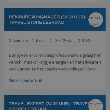
REISBUREAUMANAGER (32-39 UUR) –
TRAVEL STORE LEERDAM
Leerdam
Baan
37-40+ uur
MBO
Ben jij een ervaren reisprofessional die graag het
verschil maakt? Krijg je energie van het adviseren
van klanten én het coachen van collega's? Dan
zijn wij op zoek naar jou. Bij Travel Store Leerdam
BEKIJK VACATURE
(onderdeel van Pelikaan Travel Group) zoeken
we een Reisbureaumanager die samen met het
team het reisbureau verder...
TRAVEL EXPERT (24-39 UUR) - TRAVEL
STORE LEERDAM