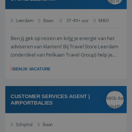
Leerdam
Baan
37-40+ uur
MBO
Ben jij gek op reizen en krijg je energie van het
adviseren van klanten? Bij Travel Store Leerdam
(onderdeel van Pelikaan Travel Group) help je
klanten met zorg en aandacht hun ideale reis te
BEKIJK VACATURE
vinden. Samen maken we van elke reis een
onvergetelijke ervaring. Of je nu al jaren ervaring
hebt in de reisbranche of j...
CUSTOMER SERVICES AGENT |
AIRPORTBALIES
Schiphol
Baan