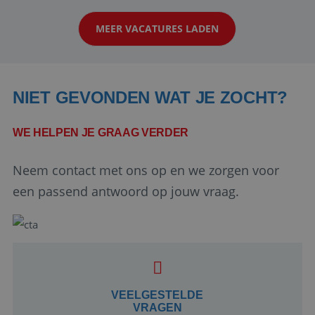
klanten te overtuigen om die droomreis te
MEER VACATURES LADEN
boeken! ...
NIET GEVONDEN WAT JE ZOCHT?
WE HELPEN JE GRAAG VERDER
Neem contact met ons op en we zorgen voor
Google Privacy Policy
een passend antwoord op jouw vraag.
li_gc
5 maanden 4
LinkedIn
weken
Corporation
.linkedin.com
VEELGESTELDE
VRAGEN