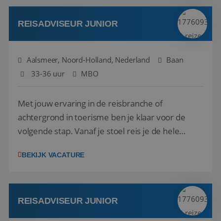
werken: of het nu gaat om vragen ...
REISADVISEUR JUNIOR
Aalsmeer, Noord-Holland, Nederland
Baan
33-36 uur
MBO
Met jouw ervaring in de reisbranche of
achtergrond in toerisme ben je klaar voor de
volgende stap. Vanaf je stoel reis je de hele
wereld over en speel je moeiteloos in op de
BEKIJK VACATURE
wensen van je team, je klant en wat er in de
reiswereld gebeurt. Met je enthousiasme weet je
klanten te overtuigen om die droomreis te
boeken! ...
REISADVISEUR JUNIOR