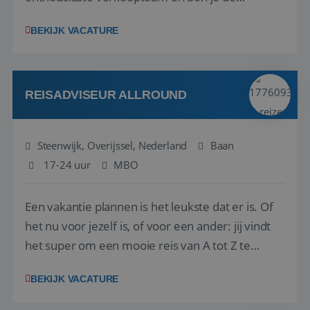
vraagbaak voor alles met betrekking tot vluchten
BEKIJK VACATURE
en tarieven waar je collega’s niet uitkomen.
Voorts ben je verantwoordelijk voor een stuk
kwaliteitsbewaking van alles wat met IATA te m...
REISADVISEUR ALLROUND
Steenwijk, Overijssel, Nederland
Baan
17-24 uur
MBO
Een vakantie plannen is het leukste dat er is. Of
het nu voor jezelf is, of voor een ander: jij vindt
het super om een mooie reis van A tot Z te
regelen. Door jouw kennis en ervaring leren onze
BEKIJK VACATURE
vakantiegangers de meest prachtige plekjes op
aarde kennen! 🏝️Wat ga je doen?Klantgericht