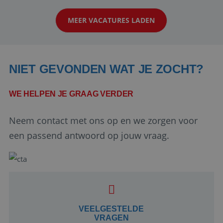
klanten te overtuigen om die droomreis te
MEER VACATURES LADEN
boeken! ...
NIET GEVONDEN WAT JE ZOCHT?
WE HELPEN JE GRAAG VERDER
Neem contact met ons op en we zorgen voor
Google Privacy Policy
een passend antwoord op jouw vraag.
li_gc
5 maanden 4
LinkedIn
weken
Corporation
.linkedin.com
VEELGESTELDE
VRAGEN