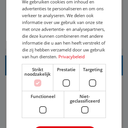
We gebruiken cookies om inhoud en
Met jouw ervaring in de reisbranche of
advertenties te personaliseren en om ons
verkeer te analyseren. We delen ook
achtergrond in toerisme ben je klaar voor de
informatie over uw gebruik van onze site
volgende stap. Vanaf je stoel reis je de hele
met onze advertentie- en analysepartners,
wereld over en speel je moeiteloos in op de
die deze kunnen combineren met andere
BEKIJK VACATURE
wensen van je team, je klant en wat er in de
informatie die u aan hen heeft verstrekt of
reiswereld gebeurt. Met je enthousiasme weet je
die zij hebben verzameld door uw gebruik
klanten te overtuigen om die droomreis te
van hun diensten.
Privacybeleid
boeken! ...
REISADVISEUR ALLROUND
Strikt
Prestatie
Targeting
noodzakelijk
Aalsmeer, Noord-Holland, Nederland
Baan
33-36 uur
MBO
Functioneel
Niet-
geclassificeerd
Een vakantie plannen is het leukste dat er is. Of
het nu voor jezelf is, of voor een ander: jij vindt
het super om een mooie reis van A tot Z te