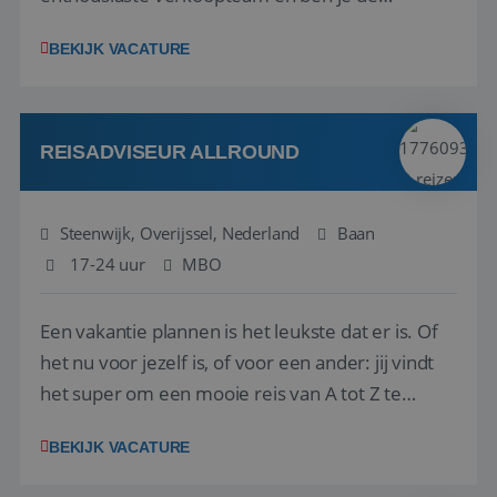
vraagbaak voor alles met betrekking tot vluchten
BEKIJK VACATURE
en tarieven waar je collega’s niet uitkomen.
Voorts ben je verantwoordelijk voor een stuk
kwaliteitsbewaking van alles wat met IATA te m...
REISADVISEUR ALLROUND
Steenwijk, Overijssel, Nederland
Baan
17-24 uur
MBO
Een vakantie plannen is het leukste dat er is. Of
het nu voor jezelf is, of voor een ander: jij vindt
het super om een mooie reis van A tot Z te
regelen. Door jouw kennis en ervaring leren onze
BEKIJK VACATURE
vakantiegangers de meest prachtige plekjes op
aarde kennen! 🏝️Wat ga je doen?Klantgericht