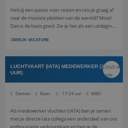
Heb jij een passie voor reizen en reis je graag af
naar de mooiste plekken van de wereld? Mooi!
Dan is de basis goed. Zie je het als een uitdaging
om anderen te inspireren en ondersteunen met
BEKIJK VACATURE
het samenstellen en boeken van de perfecte
vakantie en is verkopen je tweede natuur? Al
deze onderdelen zijn nu samen gevoegd...
LUCHTVAART (IATA) MEDEWERKER (24-32
UUR)
Diemen
Baan
17-24 uur
MBO
Als medewerker vluchten (IATA) ben je samen
met je directe Iata collega een onderdeel van ons
enthousiaste verkoopteam en ben je de