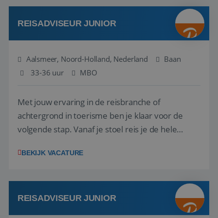
werken: of het nu gaat om vragen ...
REISADVISEUR JUNIOR
Aalsmeer, Noord-Holland, Nederland
Baan
33-36 uur
MBO
Met jouw ervaring in de reisbranche of
achtergrond in toerisme ben je klaar voor de
volgende stap. Vanaf je stoel reis je de hele
wereld over en speel je moeiteloos in op de
BEKIJK VACATURE
wensen van je team, je klant en wat er in de
reiswereld gebeurt. Met je enthousiasme weet je
klanten te overtuigen om die droomreis te
boeken! ...
REISADVISEUR JUNIOR