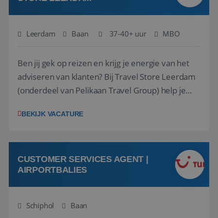
Leerdam
Baan
37-40+ uur
MBO
Ben jij gek op reizen en krijg je energie van het
adviseren van klanten? Bij Travel Store Leerdam
(onderdeel van Pelikaan Travel Group) help je
klanten met zorg en aandacht hun ideale reis te
BEKIJK VACATURE
vinden. Samen maken we van elke reis een
onvergetelijke ervaring. Of je nu al jaren ervaring
hebt in de reisbranche of j...
CUSTOMER SERVICES AGENT |
AIRPORTBALIES
Schiphol
Baan