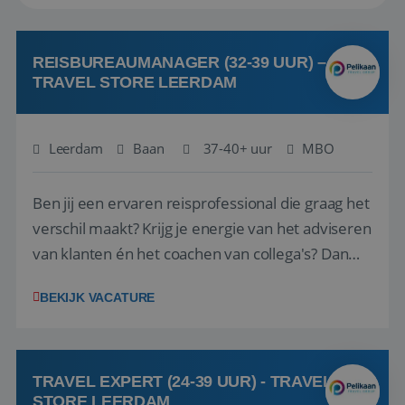
REISBUREAUMANAGER (32-39 UUR) –
TRAVEL STORE LEERDAM
Leerdam
Baan
37-40+ uur
MBO
Ben jij een ervaren reisprofessional die graag het
verschil maakt? Krijg je energie van het adviseren
van klanten én het coachen van collega's? Dan
zijn wij op zoek naar jou. Bij Travel Store Leerdam
BEKIJK VACATURE
(onderdeel van Pelikaan Travel Group) zoeken
we een Reisbureaumanager die samen met het
team het reisbureau verder...
TRAVEL EXPERT (24-39 UUR) - TRAVEL
STORE LEERDAM