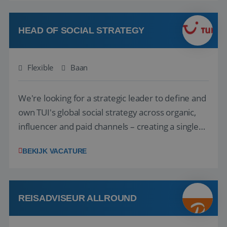
vakantie en is verkopen je tweede natuur? Al
deze onderdelen zijn nu samen gevoegd...
HEAD OF SOCIAL STRATEGY
Flexible
Baan
We're looking for a strategic leader to define and
own TUI's global social strategy across organic,
influencer and paid channels – creating a single
playbook that regional teams bring to life
BEKIJK VACATURE
locally. The role will be published until 18 August
2026. ABOUT OUR OFFER• Personal benefits:
Attractive remuneration, discre...
REISADVISEUR ALLROUND