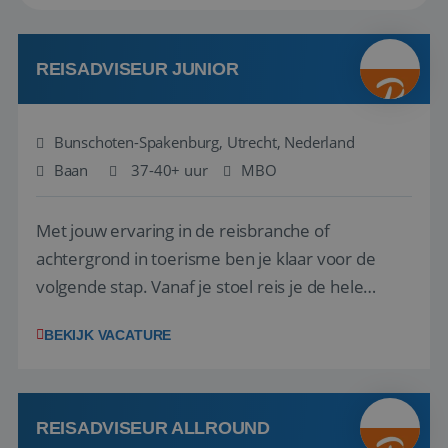
REISADVISEUR JUNIOR
Bunschoten-Spakenburg, Utrecht, Nederland
Baan
37-40+ uur
MBO
Met jouw ervaring in de reisbranche of
achtergrond in toerisme ben je klaar voor de
volgende stap. Vanaf je stoel reis je de hele
wereld over en speel je moeiteloos in op de
BEKIJK VACATURE
wensen van je team, je klant en wat er in de
reiswereld gebeurt. Met je enthousiasme weet je
klanten te overtuigen om die droomreis te
boeken! ...
REISADVISEUR ALLROUND