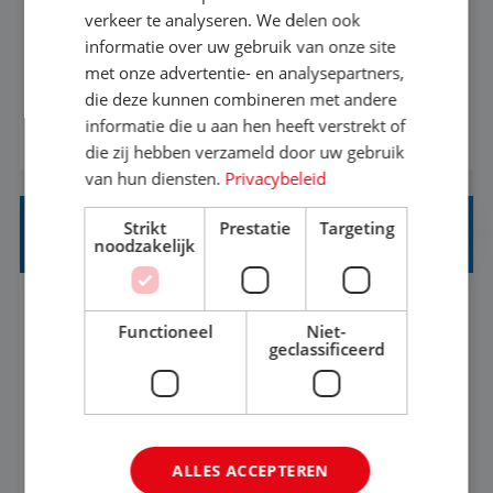
Als Stagiaire Business Intelligence ga je de
verkeer te analyseren. We delen ook
informatiebehoefte van verschillende interne
informatie over uw gebruik van onze site
met onze advertentie- en analysepartners,
afdelingen specificeren. Aan de hand van deze
die deze kunnen combineren met andere
informatiebehoefte ga je BI-producten zoals
informatie die u aan hen heeft verstrekt of
BEKIJK VACATURE
adviezen, rapportages en dashboards
die zij hebben verzameld door uw gebruik
ontwikkelen, aanpassen en leveren. Deze
van hun diensten.
Privacybeleid
producten ontwikkel je door middel van de data
Strikt
Prestatie
Targeting
uit ons datawa...
INKOPER VAKANTIES
noodzakelijk
Nijmegen
Baan
33-36 uur
MBO
Functioneel
Niet-
geclassificeerd
Jij vindt de mooiste plekjes ter wereld en geeft
eenoudergezinnen én singles de meest
onvergetelijke vakanties van hun leven, hoe gaaf
ALLES ACCEPTEREN
is dat? Ben jij de commerciële professional die