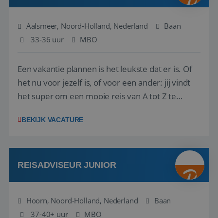
Aalsmeer, Noord-Holland, Nederland
Baan
33-36 uur
MBO
Een vakantie plannen is het leukste dat er is. Of
het nu voor jezelf is, of voor een ander: jij vindt
het super om een mooie reis van A tot Z te
regelen. Door jouw kennis en ervaring leren onze
BEKIJK VACATURE
vakantiegangers de meest prachtige plekjes op
aarde kennen! 🏝️Wat ga je doen?Klantgericht
werken: of het nu gaat om vragen ...
REISADVISEUR JUNIOR
Hoorn, Noord-Holland, Nederland
Baan
37-40+ uur
MBO