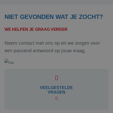
NIET GEVONDEN WAT JE ZOCHT?
WE HELPEN JE GRAAG VERDER
Neem contact met ons op en we zorgen voor
een passend antwoord op jouw vraag.
Google Privacy Policy
li_gc
5 maanden 4
LinkedIn
weken
VEELGESTELDE
Corporation
.linkedin.com
VRAGEN