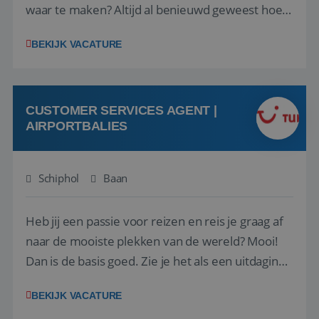
waar te maken? Altijd al benieuwd geweest hoe
het eraan toegaat achter de schermen bij een
BEKIJK VACATURE
van de grootste reisorganisaties? Dan is een
stage bij TUI Nederland echt iets voor jou! Wij zijn
op zoek naar een enthousiaste, leergie...
CUSTOMER SERVICES AGENT |
AIRPORTBALIES
Schiphol
Baan
Heb jij een passie voor reizen en reis je graag af
naar de mooiste plekken van de wereld? Mooi!
Dan is de basis goed. Zie je het als een uitdaging
om anderen te inspireren en ondersteunen met
BEKIJK VACATURE
het samenstellen en boeken van de perfecte