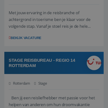
Met jouw ervaring in de reisbranche of
achtergrond in toerisme ben je klaar voor de
volgende stap. Vanaf je stoel reis je de hele
wereld over en speel je moeiteloos in op de
BEKIJK VACATURE
wensen van je team, je klant en wat er in de
reiswereld gebeurt. Met je enthousiasme weet je
klanten te overtuigen om die droomreis te
boeken! ...
STAGE REISBUREAU - REGIO 14
ROTTERDAM
Rotterdam
Stage
Ben jij een reisliefhebber met passie voor het
helpen van anderen om hun droomvakantie