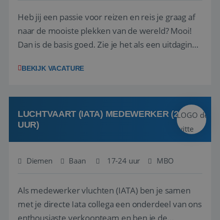
Heb jij een passie voor reizen en reis je graag af
naar de mooiste plekken van de wereld? Mooi!
Dan is de basis goed. Zie je het als een uitdaging
om anderen te inspireren en ondersteunen met
BEKIJK VACATURE
het samenstellen en boeken van de perfecte
vakantie en is verkopen je tweede natuur? Al
deze onderdelen zijn nu samen gevoegd...
LUCHTVAART (IATA) MEDEWERKER (24-32
UUR)
Diemen
Baan
17-24 uur
MBO
Als medewerker vluchten (IATA) ben je samen
met je directe Iata collega een onderdeel van ons
enthousiaste verkoopteam en ben je de