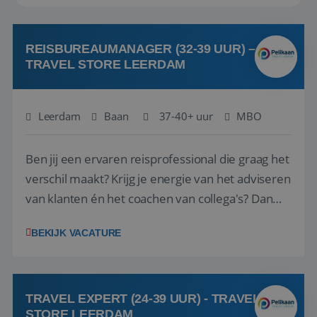
REISBUREAUMANAGER (32-39 UUR) –
TRAVEL STORE LEERDAM
Leerdam
Baan
37-40+ uur
MBO
Ben jij een ervaren reisprofessional die graag het
verschil maakt? Krijg je energie van het adviseren
van klanten én het coachen van collega's? Dan
zijn wij op zoek naar jou. Bij Travel Store Leerdam
BEKIJK VACATURE
(onderdeel van Pelikaan Travel Group) zoeken
we een Reisbureaumanager die samen met het
team het reisbureau verder...
TRAVEL EXPERT (24-39 UUR) - TRAVEL
STORE LEERDAM