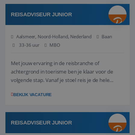
werken: of het nu gaat om vragen ...
REISADVISEUR JUNIOR
Aalsmeer, Noord-Holland, Nederland
Baan
33-36 uur
MBO
Met jouw ervaring in de reisbranche of
achtergrond in toerisme ben je klaar voor de
volgende stap. Vanaf je stoel reis je de hele
wereld over en speel je moeiteloos in op de
BEKIJK VACATURE
wensen van je team, je klant en wat er in de
reiswereld gebeurt. Met je enthousiasme weet je
klanten te overtuigen om die droomreis te
boeken! ...
REISADVISEUR JUNIOR