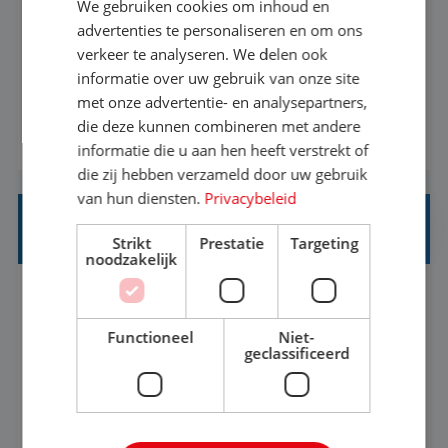
We gebruiken cookies om inhoud en
Met jouw ervaring in de reisbranche of
advertenties te personaliseren en om ons
verkeer te analyseren. We delen ook
achtergrond in toerisme ben je klaar voor de
informatie over uw gebruik van onze site
volgende stap. Vanaf je stoel reis je de hele
met onze advertentie- en analysepartners,
wereld over en speel je moeiteloos in op de
die deze kunnen combineren met andere
BEKIJK VACATURE
wensen van je team, je klant en wat er in de
informatie die u aan hen heeft verstrekt of
reiswereld gebeurt. Met je enthousiasme weet je
die zij hebben verzameld door uw gebruik
klanten te overtuigen om die droomreis te
van hun diensten.
Privacybeleid
boeken! ...
REISADVISEUR ALLROUND
Strikt
Prestatie
Targeting
noodzakelijk
Aalsmeer, Noord-Holland, Nederland
Baan
33-36 uur
MBO
Functioneel
Niet-
geclassificeerd
Een vakantie plannen is het leukste dat er is. Of
het nu voor jezelf is, of voor een ander: jij vindt
het super om een mooie reis van A tot Z te