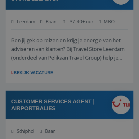
Leerdam
Baan
37-40+ uur
MBO
Ben jij gek op reizen en krijg je energie van het
adviseren van klanten? Bij Travel Store Leerdam
(onderdeel van Pelikaan Travel Group) help je
klanten met zorg en aandacht hun ideale reis te
BEKIJK VACATURE
vinden. Samen maken we van elke reis een
onvergetelijke ervaring. Of je nu al jaren ervaring
hebt in de reisbranche of j...
CUSTOMER SERVICES AGENT |
AIRPORTBALIES
Schiphol
Baan