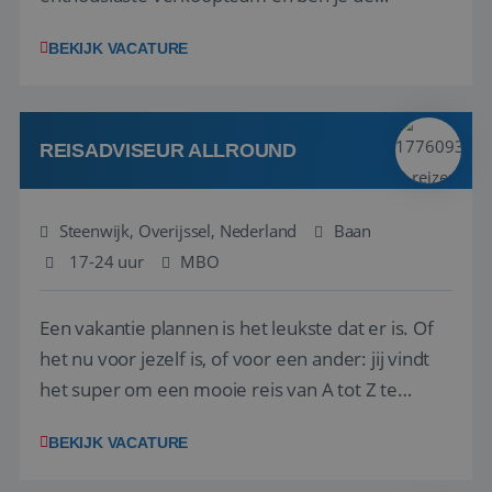
vraagbaak voor alles met betrekking tot vluchten
BEKIJK VACATURE
en tarieven waar je collega’s niet uitkomen.
Voorts ben je verantwoordelijk voor een stuk
kwaliteitsbewaking van alles wat met IATA te m...
REISADVISEUR ALLROUND
Steenwijk, Overijssel, Nederland
Baan
17-24 uur
MBO
Een vakantie plannen is het leukste dat er is. Of
het nu voor jezelf is, of voor een ander: jij vindt
het super om een mooie reis van A tot Z te
regelen. Door jouw kennis en ervaring leren onze
BEKIJK VACATURE
vakantiegangers de meest prachtige plekjes op
aarde kennen! 🏝️Wat ga je doen?Klantgericht