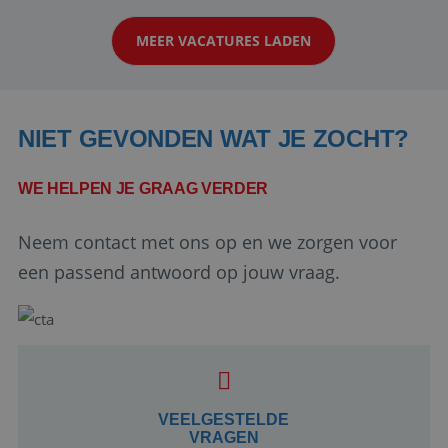
klanten te overtuigen om die droomreis te
MEER VACATURES LADEN
boeken! ...
NIET GEVONDEN WAT JE ZOCHT?
WE HELPEN JE GRAAG VERDER
Neem contact met ons op en we zorgen voor
Google Privacy Policy
een passend antwoord op jouw vraag.
li_gc
5 maanden 4
LinkedIn
weken
Corporation
.linkedin.com
VEELGESTELDE
VRAGEN