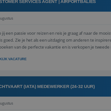
STOMER SERVICES AGENT | AIRPORTBALIES
augustus
 jij een passie voor reizen en reis je graag af naar de mooi
is goed. Zie je het als een uitdaging om anderen te inspi
boeken van de perfecte vakantie en is verkopen je tweede 
oegd...
KIJK VACATURE
CHTVAART (IATA) MEDEWERKER (24-32 UUR)
augustus