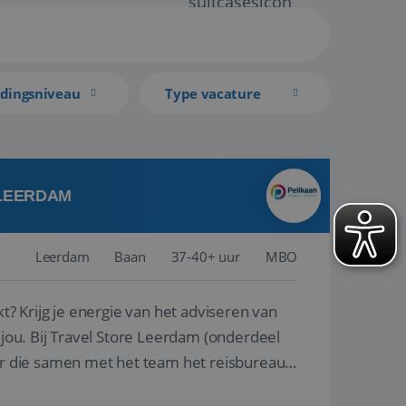
idingsniveau
Type vacature
 LEERDAM
Leerdam
Baan
37-40+ uur
MBO
kt? Krijg je energie van het adviseren van
derdeel
r die samen met het team het reisbureau