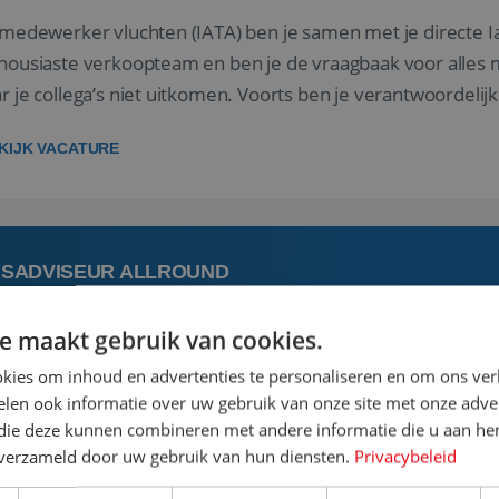
 medewerker vluchten (IATA) ben je samen met je directe I
housiaste verkoopteam en ben je de vraagbaak voor alles m
r je collega’s niet uitkomen. Voorts ben je verantwoordelijk
 met IATA te m...
KIJK VACATURE
ISADVISEUR ALLROUND
e maakt gebruik van cookies.
augustus
Steenwijk, Overi
kies om inhoud en advertenties te personaliseren en om ons ver
len ook informatie over uw gebruik van onze site met onze adver
 vakantie plannen is het leukste dat er is. Of het nu voor jeze
 die deze kunnen combineren met andere informatie die u aan hen
een mooie reis van A tot Z te regelen. Door jouw kennis e
n verzameld door uw gebruik van hun diensten.
Privacybeleid
st prachtige plekjes op aarde kennen! 🏝️Wat ga je doen?K