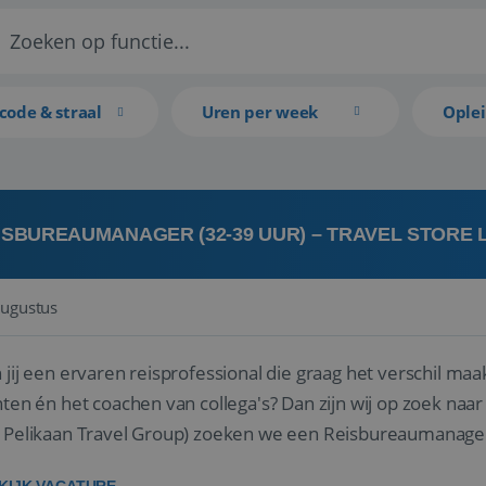
code & straal
Uren per week
Ople
ISBUREAUMANAGER (32-39 UUR) – TRAVEL STORE
augustus
 jij een ervaren reisprofessional die graag het verschil maa
en én het coachen van collega's? Dan zijn wij op zoek naar jou. Bij Travel Store Leerdam (on
 Pelikaan Travel Group) zoeken we een Reisbureaumanage
der...