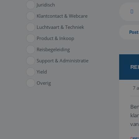
Juridisch
Klantcontact & Webcare
Luchtvaart & Techniek
Post
Product & Inkoop
Reisbegeleiding
Support & Administratie
RE
Yield
Overig
7 
Ben
klant
van
ver