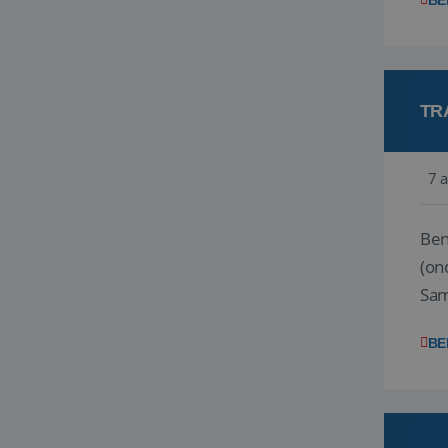
BE
TR
7 
Ben j
(on
Samen
reis
BE