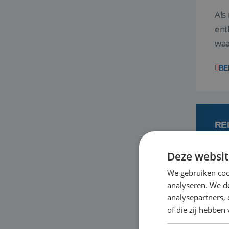
Als
ent
waa
wat
BE
RE
Deze websit
7 
We gebruiken coo
analyseren. We de
Een
analysepartners,
om 
of die zij hebbe
mee