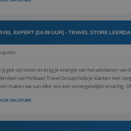
KIJK VACATURE
AVEL EXPERT (24-39 UUR) - TRAVEL STORE LEERD
augustus
ij gek op reizen en krijg je energie van het adviseren van klanten? Bij Travel St
derdeel van Pelikaan Travel Group) help je klanten met zorg
 maken we van elke reis een onvergetelijke ervaring. Of je nu al jaren ervaring hebt in de
branche of j...
KIJK VACATURE