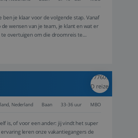
e ben je klaar voor de volgende stap. Vanaf
en betrokkenheid op
tefunctionaliteit te
n voert informatie
p de wensen van je team, je klant en wat er
ikt en over
eft gezien voordat
n te overtuigen om die droomreis te
alytics - wat een
analyseservice van
ers te
r toe te wijzen als
be-video's die in
n site en wordt
e websitebezoeker
 te berekenen voor
face gebruikt.
we gebruiken om het
nalytics software.
e meten.
e gebruiker op te
 tot één
osoft als een
 door ingesloten
e sessiestatus te
 dat het
soft-domeinen,
land, Nederland
Baan
33-36 uur
MBO
orgt voor de goede
lf is, of voor een ander: jij vindt het super
het delen van de
n ervaring leren onze vakantiegangers de