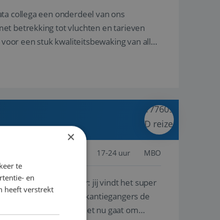
ata collega een onderdeel van ons
et betrekking tot vluchten en tarieven
 voor een stuk kwaliteitsbewaking van alles
×
jssel, Nederland
Baan
17-24 uur
MBO
keer te
tentie- en
lf is, of voor een ander: jij vindt het super
 heeft verstrekt
n ervaring leren onze vakantiegangers de
lantgericht werken: of het nu gaat om