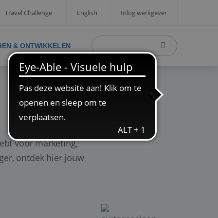
Travel Challenge
English
Inlog werkgever
REN & ONTWIKKELEN
ebt voor marketing,
ager, ontdek hier jouw