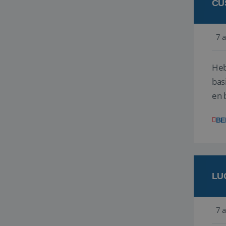
CU
7 
Heb
bas
en 
gev
BE
LU
7 