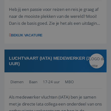
Heb jij een passie voor reizen en reis je graag af
naar de mooiste plekken van de wereld? Mooi!
Dan is de basis goed. Zie je het als een uitdaging
om anderen te inspireren en ondersteunen met
BEKIJK VACATURE
het samenstellen en boeken van de perfecte
vakantie en is verkopen je tweede natuur? Al
deze onderdelen zijn nu samen gevoegd...
LUCHTVAART (IATA) MEDEWERKER (24-32
UUR)
Diemen
Baan
17-24 uur
MBO
Als medewerker vluchten (IATA) ben je samen
met je directe Iata collega een onderdeel van ons
enthousiaste verkoopteam en ben je de