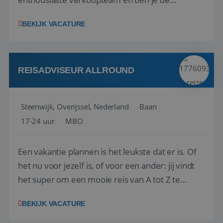
vraagbaak voor alles met betrekking tot vluchten
BEKIJK VACATURE
en tarieven waar je collega’s niet uitkomen.
Voorts ben je verantwoordelijk voor een stuk
kwaliteitsbewaking van alles wat met IATA te m...
REISADVISEUR ALLROUND
Steenwijk, Overijssel, Nederland
Baan
17-24 uur
MBO
Een vakantie plannen is het leukste dat er is. Of
het nu voor jezelf is, of voor een ander: jij vindt
het super om een mooie reis van A tot Z te
regelen. Door jouw kennis en ervaring leren onze
BEKIJK VACATURE
vakantiegangers de meest prachtige plekjes op
aarde kennen! 🏝️Wat ga je doen?Klantgericht