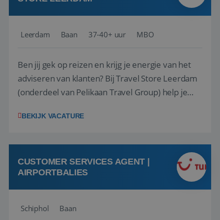
Leerdam
Baan
37-40+ uur
MBO
Ben jij gek op reizen en krijg je energie van het
adviseren van klanten? Bij Travel Store Leerdam
(onderdeel van Pelikaan Travel Group) help je
klanten met zorg en aandacht hun ideale reis te
BEKIJK VACATURE
vinden. Samen maken we van elke reis een
onvergetelijke ervaring. Of je nu al jaren ervaring
hebt in de reisbranche of j...
CUSTOMER SERVICES AGENT |
AIRPORTBALIES
Schiphol
Baan