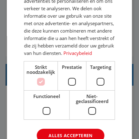
advertenties te personaliseren en om ons
verkeer te analyseren. We delen ook
Met jouw ervaring in de reisbranche of
informatie over uw gebruik van onze site
achtergrond in toerisme ben je klaar voor de
met onze advertentie- en analysepartners,
volgende stap. Vanaf je stoel reis je de hele
die deze kunnen combineren met andere
informatie die u aan hen heeft verstrekt of
wereld over en speel je moeiteloos in op de
die zij hebben verzameld door uw gebruik
BEKIJK VACATURE
wensen van je team, je klant en wat er in de
van hun diensten.
Privacybeleid
reiswereld gebeurt. Met je enthousiasme weet je
klanten te overtuigen om die droomreis te
Strikt
Prestatie
Targeting
noodzakelijk
boeken! ...
REISADVISEUR ALLROUND
Functioneel
Niet-
Aalsmeer, Noord-Holland, Nederland
Baan
geclassificeerd
33-36 uur
MBO
Een vakantie plannen is het leukste dat er is. Of
het nu voor jezelf is, of voor een ander: jij vindt
ALLES ACCEPTEREN