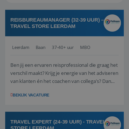
REISBUREAUMANAGER (32-39 UUR) –
TRAVEL STORE LEERDAM
Leerdam
Baan
37-40+ uur
MBO
Ben jij een ervaren reisprofessional die graag het
verschil maakt? Krijg je energie van het adviseren
van klanten én het coachen van collega's? Dan
zijn wij op zoek naar jou. Bij Travel Store Leerdam
BEKIJK VACATURE
(onderdeel van Pelikaan Travel Group) zoeken
we een Reisbureaumanager die samen met het
team het reisbureau verder...
TRAVEL EXPERT (24-39 UUR) - TRAVEL
STORE LEERDAM