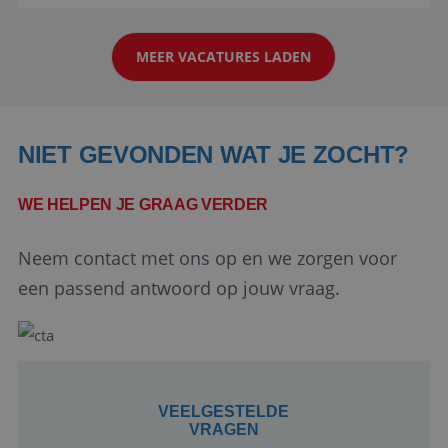
reiswereld gebeurt. Met je enthousiasme weet je
klanten te overtuigen om die droomreis te
MEER VACATURES LADEN
boeken! ...
NIET GEVONDEN WAT JE ZOCHT?
WE HELPEN JE GRAAG VERDER
Google Privacy Policy
Neem contact met ons op en we zorgen voor
een passend antwoord op jouw vraag.
li_gc
5 maanden 4
LinkedIn
weken
Corporation
.linkedin.com
VEELGESTELDE
VRAGEN