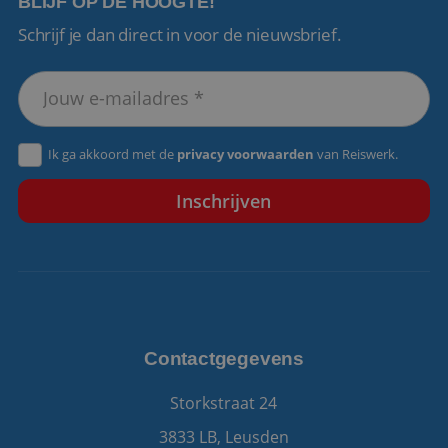
BLIJF OP DE HOOGTE!
Schrijf je dan direct in voor de nieuwsbrief.
VISITOR_PRIVACY_METADATA
5 maanden 4
YouTube
weken
.youtube.com
Ik ga akkoord met de
privacy voorwaarden
van Reiswerk.
Contactgegevens
Storkstraat 24
3833 LB, Leusden