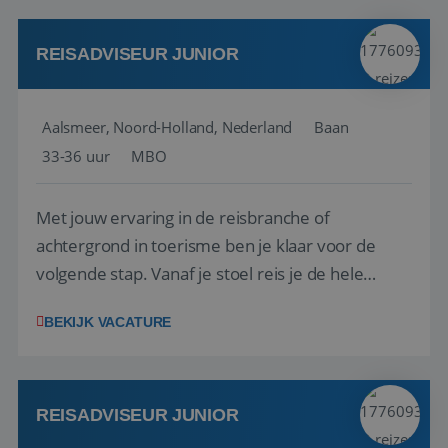
werken: of het nu gaat om vragen ...
REISADVISEUR JUNIOR
Aalsmeer, Noord-Holland, Nederland
Baan
33-36 uur
MBO
Met jouw ervaring in de reisbranche of
achtergrond in toerisme ben je klaar voor de
volgende stap. Vanaf je stoel reis je de hele
wereld over en speel je moeiteloos in op de
BEKIJK VACATURE
wensen van je team, je klant en wat er in de
reiswereld gebeurt. Met je enthousiasme weet je
klanten te overtuigen om die droomreis te
boeken! ...
REISADVISEUR JUNIOR