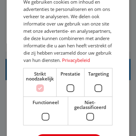
We gebruiken cookies om inhoud en
Met jouw ervaring in de reisbranche of
advertenties te personaliseren en om ons
verkeer te analyseren. We delen ook
achtergrond in toerisme ben je klaar voor de
informatie over uw gebruik van onze site
volgende stap. Vanaf je stoel reis je de hele
met onze advertentie- en analysepartners,
wereld over en speel je moeiteloos in op de
die deze kunnen combineren met andere
BEKIJK VACATURE
wensen van je team, je klant en wat er in de
informatie die u aan hen heeft verstrekt of
reiswereld gebeurt. Met je enthousiasme weet je
die zij hebben verzameld door uw gebruik
klanten te overtuigen om die droomreis te
van hun diensten.
Privacybeleid
boeken! ...
REISADVISEUR ALLROUND
Strikt
Prestatie
Targeting
noodzakelijk
Aalsmeer, Noord-Holland, Nederland
Baan
33-36 uur
MBO
Functioneel
Niet-
geclassificeerd
Een vakantie plannen is het leukste dat er is. Of
het nu voor jezelf is, of voor een ander: jij vindt
het super om een mooie reis van A tot Z te