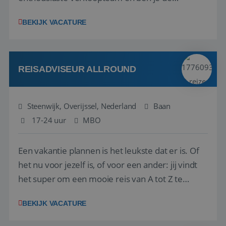
vraagbaak voor alles met betrekking tot vluchten
BEKIJK VACATURE
en tarieven waar je collega’s niet uitkomen.
Voorts ben je verantwoordelijk voor een stuk
kwaliteitsbewaking van alles wat met IATA te m...
REISADVISEUR ALLROUND
Steenwijk, Overijssel, Nederland
Baan
17-24 uur
MBO
Een vakantie plannen is het leukste dat er is. Of
het nu voor jezelf is, of voor een ander: jij vindt
het super om een mooie reis van A tot Z te
regelen. Door jouw kennis en ervaring leren onze
BEKIJK VACATURE
vakantiegangers de meest prachtige plekjes op
aarde kennen! 🏝️Wat ga je doen?Klantgericht