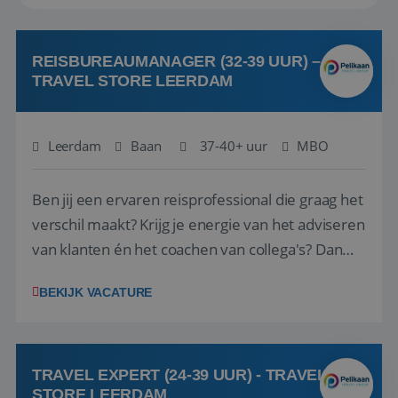
REISBUREAUMANAGER (32-39 UUR) –
TRAVEL STORE LEERDAM
Leerdam
Baan
37-40+ uur
MBO
Ben jij een ervaren reisprofessional die graag het
verschil maakt? Krijg je energie van het adviseren
van klanten én het coachen van collega's? Dan
zijn wij op zoek naar jou. Bij Travel Store Leerdam
BEKIJK VACATURE
(onderdeel van Pelikaan Travel Group) zoeken
we een Reisbureaumanager die samen met het
team het reisbureau verder...
TRAVEL EXPERT (24-39 UUR) - TRAVEL
STORE LEERDAM