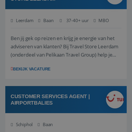
Leerdam
Baan
37-40+ uur
MBO
Ben jij gek op reizen en krijg je energie van het
adviseren van klanten? Bij Travel Store Leerdam
(onderdeel van Pelikaan Travel Group) help je
klanten met zorg en aandacht hun ideale reis te
BEKIJK VACATURE
vinden. Samen maken we van elke reis een
onvergetelijke ervaring. Of je nu al jaren ervaring
hebt in de reisbranche of j...
CUSTOMER SERVICES AGENT |
AIRPORTBALIES
Schiphol
Baan