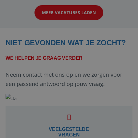
klanten te overtuigen om die droomreis te
MEER VACATURES LADEN
boeken! ...
NIET GEVONDEN WAT JE ZOCHT?
WE HELPEN JE GRAAG VERDER
Neem contact met ons op en we zorgen voor
Google Privacy Policy
een passend antwoord op jouw vraag.
li_gc
5 maanden 4
LinkedIn
weken
Corporation
.linkedin.com
VEELGESTELDE
VRAGEN