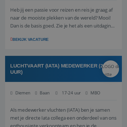
Heb jij een passie voor reizen en reis je graag af
naar de mooiste plekken van de wereld? Mooi!
Dan is de basis goed. Zie je het als een uitdaging
om anderen te inspireren en ondersteunen met
BEKIJK VACATURE
het samenstellen en boeken van de perfecte
vakantie en is verkopen je tweede natuur? Al
deze onderdelen zijn nu samen gevoegd...
LUCHTVAART (IATA) MEDEWERKER (24-32
UUR)
Diemen
Baan
17-24 uur
MBO
Als medewerker vluchten (IATA) ben je samen
met je directe Iata collega een onderdeel van ons
enthousiaste verkoopteam en ben je de