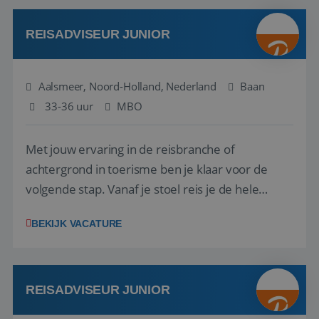
werken: of het nu gaat om vragen ...
REISADVISEUR JUNIOR
Aalsmeer, Noord-Holland, Nederland
Baan
33-36 uur
MBO
Met jouw ervaring in de reisbranche of
achtergrond in toerisme ben je klaar voor de
volgende stap. Vanaf je stoel reis je de hele
wereld over en speel je moeiteloos in op de
BEKIJK VACATURE
wensen van je team, je klant en wat er in de
reiswereld gebeurt. Met je enthousiasme weet je
klanten te overtuigen om die droomreis te
boeken! ...
REISADVISEUR JUNIOR