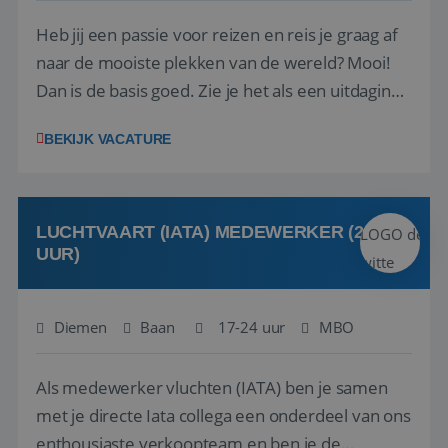
Heb jij een passie voor reizen en reis je graag af
naar de mooiste plekken van de wereld? Mooi!
Dan is de basis goed. Zie je het als een uitdaging
om anderen te inspireren en ondersteunen met
BEKIJK VACATURE
het samenstellen en boeken van de perfecte
vakantie en is verkopen je tweede natuur? Al
deze onderdelen zijn nu samen gevoegd...
LUCHTVAART (IATA) MEDEWERKER (24-32
UUR)
Diemen
Baan
17-24 uur
MBO
Als medewerker vluchten (IATA) ben je samen
met je directe Iata collega een onderdeel van ons
enthousiaste verkoopteam en ben je de