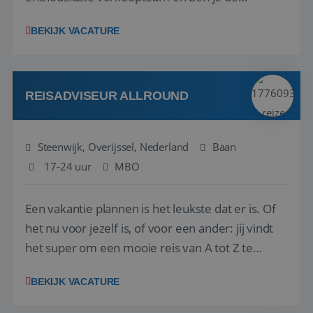
vraagbaak voor alles met betrekking tot vluchten
BEKIJK VACATURE
en tarieven waar je collega’s niet uitkomen.
Voorts ben je verantwoordelijk voor een stuk
kwaliteitsbewaking van alles wat met IATA te m...
REISADVISEUR ALLROUND
Steenwijk, Overijssel, Nederland
Baan
17-24 uur
MBO
Een vakantie plannen is het leukste dat er is. Of
het nu voor jezelf is, of voor een ander: jij vindt
het super om een mooie reis van A tot Z te
regelen. Door jouw kennis en ervaring leren onze
BEKIJK VACATURE
vakantiegangers de meest prachtige plekjes op
aarde kennen! 🏝️Wat ga je doen?Klantgericht