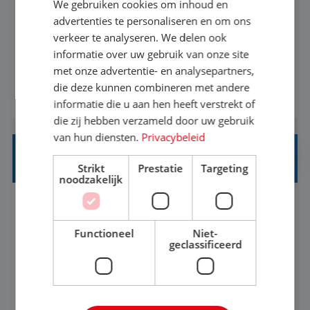
We gebruiken cookies om inhoud en
Met jouw ervaring in de reisbranche of
advertenties te personaliseren en om ons
verkeer te analyseren. We delen ook
achtergrond in toerisme ben je klaar voor de
informatie over uw gebruik van onze site
volgende stap. Vanaf je stoel reis je de hele
met onze advertentie- en analysepartners,
wereld over en speel je moeiteloos in op de
die deze kunnen combineren met andere
BEKIJK VACATURE
wensen van je team, je klant en wat er in de
informatie die u aan hen heeft verstrekt of
reiswereld gebeurt. Met je enthousiasme weet je
die zij hebben verzameld door uw gebruik
klanten te overtuigen om die droomreis te
van hun diensten.
Privacybeleid
boeken! ...
REISADVISEUR ALLROUND
Strikt
Prestatie
Targeting
noodzakelijk
Aalsmeer, Noord-Holland, Nederland
Baan
33-36 uur
MBO
Functioneel
Niet-
geclassificeerd
Een vakantie plannen is het leukste dat er is. Of
het nu voor jezelf is, of voor een ander: jij vindt
het super om een mooie reis van A tot Z te