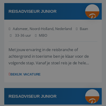
werken: of het nu gaat om vragen ...
REISADVISEUR JUNIOR
Aalsmeer, Noord-Holland, Nederland
Baan
33-36 uur
MBO
Met jouw ervaring in de reisbranche of
achtergrond in toerisme ben je klaar voor de
volgende stap. Vanaf je stoel reis je de hele
wereld over en speel je moeiteloos in op de
BEKIJK VACATURE
wensen van je team, je klant en wat er in de
reiswereld gebeurt. Met je enthousiasme weet je
klanten te overtuigen om die droomreis te
boeken! ...
REISADVISEUR JUNIOR