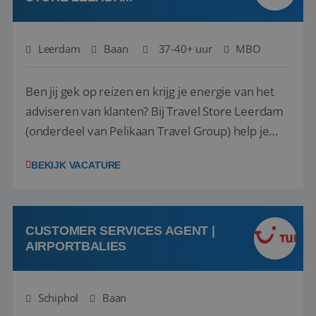
Leerdam
Baan
37-40+ uur
MBO
Ben jij gek op reizen en krijg je energie van het
adviseren van klanten? Bij Travel Store Leerdam
(onderdeel van Pelikaan Travel Group) help je
klanten met zorg en aandacht hun ideale reis te
BEKIJK VACATURE
vinden. Samen maken we van elke reis een
onvergetelijke ervaring. Of je nu al jaren ervaring
hebt in de reisbranche of j...
CUSTOMER SERVICES AGENT |
AIRPORTBALIES
Schiphol
Baan