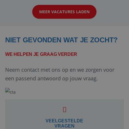
klanten te overtuigen om die droomreis te
MEER VACATURES LADEN
boeken! ...
NIET GEVONDEN WAT JE ZOCHT?
WE HELPEN JE GRAAG VERDER
Neem contact met ons op en we zorgen voor
Google Privacy Policy
een passend antwoord op jouw vraag.
li_gc
5 maanden 4
LinkedIn
weken
Corporation
.linkedin.com
VEELGESTELDE
VRAGEN