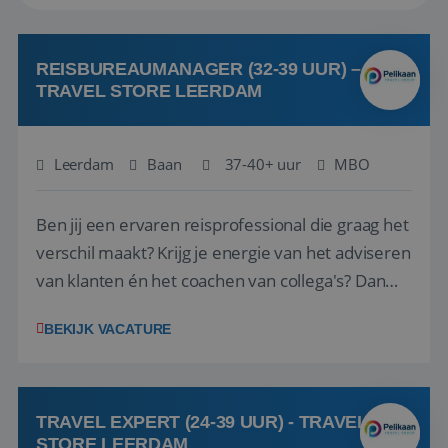
REISBUREAUMANAGER (32-39 UUR) –
TRAVEL STORE LEERDAM
Leerdam
Baan
37-40+ uur
MBO
Ben jij een ervaren reisprofessional die graag het
verschil maakt? Krijg je energie van het adviseren
van klanten én het coachen van collega's? Dan
zijn wij op zoek naar jou. Bij Travel Store Leerdam
BEKIJK VACATURE
(onderdeel van Pelikaan Travel Group) zoeken
we een Reisbureaumanager die samen met het
team het reisbureau verder...
TRAVEL EXPERT (24-39 UUR) - TRAVEL
STORE LEERDAM