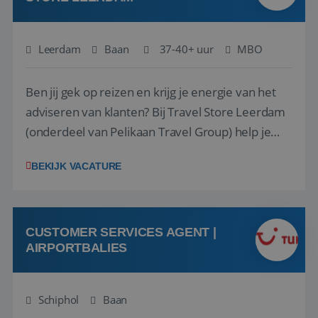
Leerdam
Baan
37-40+ uur
MBO
Ben jij gek op reizen en krijg je energie van het
adviseren van klanten? Bij Travel Store Leerdam
(onderdeel van Pelikaan Travel Group) help je
klanten met zorg en aandacht hun ideale reis te
BEKIJK VACATURE
vinden. Samen maken we van elke reis een
onvergetelijke ervaring. Of je nu al jaren ervaring
hebt in de reisbranche of j...
CUSTOMER SERVICES AGENT |
AIRPORTBALIES
Schiphol
Baan