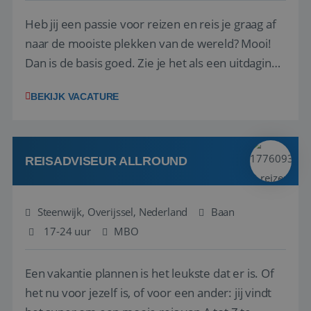
Heb jij een passie voor reizen en reis je graag af
naar de mooiste plekken van de wereld? Mooi!
Dan is de basis goed. Zie je het als een uitdaging
om anderen te inspireren en ondersteunen met
BEKIJK VACATURE
het samenstellen en boeken van de perfecte
vakantie en is verkopen je tweede natuur? Al
deze onderdelen zijn nu samen gevoegd...
REISADVISEUR ALLROUND
Steenwijk, Overijssel, Nederland
Baan
17-24 uur
MBO
Een vakantie plannen is het leukste dat er is. Of
het nu voor jezelf is, of voor een ander: jij vindt