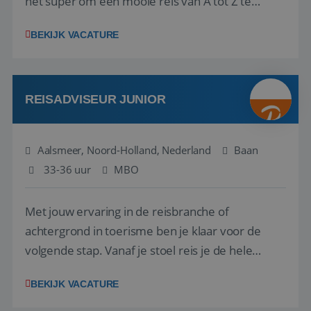
het super om een mooie reis van A tot Z te
regelen. Door jouw kennis en ervaring leren onze
BEKIJK VACATURE
vakantiegangers de meest prachtige plekjes op
aarde kennen! 🏝️Wat ga je doen?Klantgericht
werken: of het nu gaat om vragen ...
REISADVISEUR JUNIOR
Aalsmeer, Noord-Holland, Nederland
Baan
33-36 uur
MBO
Met jouw ervaring in de reisbranche of
achtergrond in toerisme ben je klaar voor de
volgende stap. Vanaf je stoel reis je de hele
wereld over en speel je moeiteloos in op de
BEKIJK VACATURE
wensen van je team, je klant en wat er in de
reiswereld gebeurt. Met je enthousiasme weet je