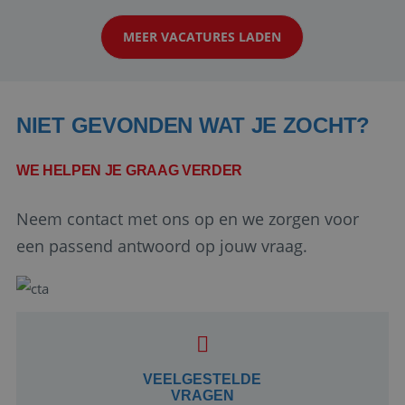
op zoek naar een enthousiaste, leergie...
MEER VACATURES LADEN
NIET GEVONDEN WAT JE ZOCHT?
WE HELPEN JE GRAAG VERDER
Neem contact met ons op en we zorgen voor
Google Privacy Policy
een passend antwoord op jouw vraag.
li_gc
5 maanden 4
LinkedIn
weken
Corporation
.linkedin.com
VEELGESTELDE
VRAGEN