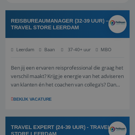
REISBUREAUMANAGER (32-39 UUR) –
TRAVEL STORE LEERDAM
Leerdam
Baan
37-40+ uur
MBO
Ben jij een ervaren reisprofessional die graag het
verschil maakt? Krijg je energie van het adviseren
van klanten én het coachen van collega's? Dan
zijn wij op zoek naar jou. Bij Travel Store Leerdam
BEKIJK VACATURE
(onderdeel van Pelikaan Travel Group) zoeken
we een Reisbureaumanager die samen met het
team het reisbureau verder...
TRAVEL EXPERT (24-39 UUR) - TRAVEL
STORE LEERDAM