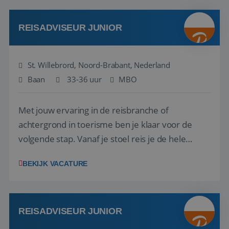
klanten te overtuigen om die droomreis te
boeken! ...
REISADVISEUR JUNIOR
St. Willebrord, Noord-Brabant, Nederland
Baan
33-36 uur
MBO
Met jouw ervaring in de reisbranche of
achtergrond in toerisme ben je klaar voor de
volgende stap. Vanaf je stoel reis je de hele
wereld over en speel je moeiteloos in op de
BEKIJK VACATURE
wensen van je team, je klant en wat er in de
reiswereld gebeurt. Met je enthousiasme weet je
klanten te overtuigen om die droomreis te
boeken! ...
REISADVISEUR JUNIOR