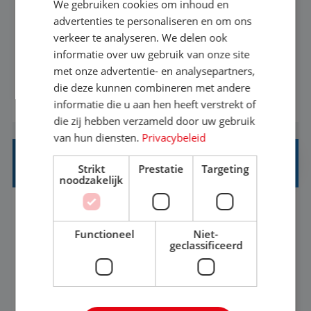
We gebruiken cookies om inhoud en
advertenties te personaliseren en om ons
Een vakantie plannen is het leukste dat er is. Of
verkeer te analyseren. We delen ook
het nu voor jezelf is, of voor een ander: jij vindt
informatie over uw gebruik van onze site
het super om een mooie reis van A tot Z te
met onze advertentie- en analysepartners,
regelen. Door jouw kennis en ervaring leren onze
die deze kunnen combineren met andere
BEKIJK VACATURE
vakantiegangers de meest prachtige plekjes op
informatie die u aan hen heeft verstrekt of
die zij hebben verzameld door uw gebruik
aarde kennen! 🏝️Wat ga je doen?Klantgericht
van hun diensten.
Privacybeleid
werken: of het nu gaat om vragen ...
REISADVISEUR JUNIOR
Strikt
Prestatie
Targeting
noodzakelijk
Hoorn, Noord-Holland, Nederland
Baan
37-40+ uur
MBO
Functioneel
Niet-
geclassificeerd
Met jouw ervaring in de reisbranche of
achtergrond in toerisme ben je klaar voor de