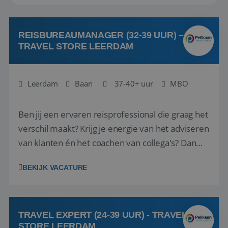
REISBUREAUMANAGER (32-39 UUR) –
TRAVEL STORE LEERDAM
Leerdam
Baan
37-40+ uur
MBO
Ben jij een ervaren reisprofessional die graag het
verschil maakt? Krijg je energie van het adviseren
van klanten én het coachen van collega's? Dan
zijn wij op zoek naar jou. Bij Travel Store Leerdam
BEKIJK VACATURE
(onderdeel van Pelikaan Travel Group) zoeken
we een Reisbureaumanager die samen met het
team het reisbureau verder...
TRAVEL EXPERT (24-39 UUR) - TRAVEL
STORE LEERDAM