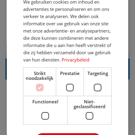
We gebruiken cookies om inhoud en
Met jouw ervaring in de reisbranche of
advertenties te personaliseren en om ons
verkeer te analyseren. We delen ook
achtergrond in toerisme ben je klaar voor de
informatie over uw gebruik van onze site
volgende stap. Vanaf je stoel reis je de hele
met onze advertentie- en analysepartners,
wereld over en speel je moeiteloos in op de
die deze kunnen combineren met andere
BEKIJK VACATURE
wensen van je team, je klant en wat er in de
informatie die u aan hen heeft verstrekt of
reiswereld gebeurt. Met je enthousiasme weet je
die zij hebben verzameld door uw gebruik
klanten te overtuigen om die droomreis te
van hun diensten.
Privacybeleid
boeken! ...
REISADVISEUR ALLROUND
Strikt
Prestatie
Targeting
noodzakelijk
Aalsmeer, Noord-Holland, Nederland
Baan
33-36 uur
MBO
Functioneel
Niet-
geclassificeerd
Een vakantie plannen is het leukste dat er is. Of
het nu voor jezelf is, of voor een ander: jij vindt
het super om een mooie reis van A tot Z te