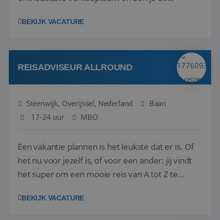
vraagbaak voor alles met betrekking tot vluchten
BEKIJK VACATURE
en tarieven waar je collega’s niet uitkomen.
Voorts ben je verantwoordelijk voor een stuk
kwaliteitsbewaking van alles wat met IATA te m...
REISADVISEUR ALLROUND
Steenwijk, Overijssel, Nederland
Baan
17-24 uur
MBO
Een vakantie plannen is het leukste dat er is. Of
het nu voor jezelf is, of voor een ander: jij vindt
het super om een mooie reis van A tot Z te
regelen. Door jouw kennis en ervaring leren onze
BEKIJK VACATURE
vakantiegangers de meest prachtige plekjes op
aarde kennen! 🏝️Wat ga je doen?Klantgericht