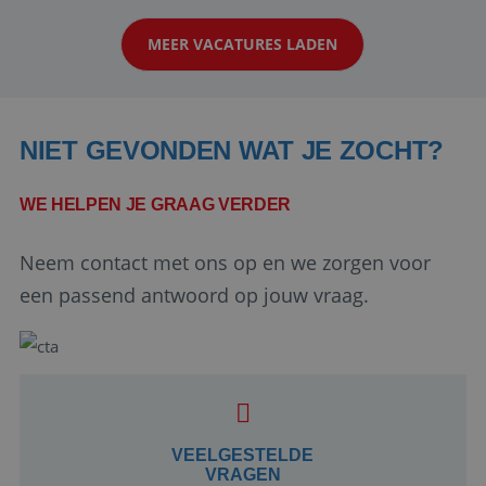
klanten te overtuigen om die droomreis te
MEER VACATURES LADEN
boeken! ...
NIET GEVONDEN WAT JE ZOCHT?
WE HELPEN JE GRAAG VERDER
Neem contact met ons op en we zorgen voor
Google Privacy Policy
een passend antwoord op jouw vraag.
li_gc
5 maanden 4
LinkedIn
weken
Corporation
.linkedin.com
VEELGESTELDE
VRAGEN