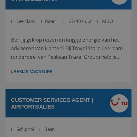
Leerdam
Baan
37-40+ uur
MBO
Ben jij gek op reizen en krijg je energie van het
adviseren van klanten? Bij Travel Store Leerdam
(onderdeel van Pelikaan Travel Group) help je
klanten met zorg en aandacht hun ideale reis te
BEKIJK VACATURE
vinden. Samen maken we van elke reis een
onvergetelijke ervaring. Of je nu al jaren ervaring
hebt in de reisbranche of j...
CUSTOMER SERVICES AGENT |
AIRPORTBALIES
Schiphol
Baan