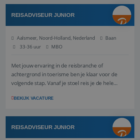
werken: of het nu gaat om vragen ...
REISADVISEUR JUNIOR
Aalsmeer, Noord-Holland, Nederland
Baan
33-36 uur
MBO
Met jouw ervaring in de reisbranche of
achtergrond in toerisme ben je klaar voor de
volgende stap. Vanaf je stoel reis je de hele
wereld over en speel je moeiteloos in op de
BEKIJK VACATURE
wensen van je team, je klant en wat er in de
reiswereld gebeurt. Met je enthousiasme weet je
klanten te overtuigen om die droomreis te
boeken! ...
REISADVISEUR JUNIOR