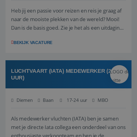
Heb jij een passie voor reizen en reis je graag af
naar de mooiste plekken van de wereld? Mooi!
Dan is de basis goed. Zie je het als een uitdaging
om anderen te inspireren en ondersteunen met
BEKIJK VACATURE
het samenstellen en boeken van de perfecte
vakantie en is verkopen je tweede natuur? Al
deze onderdelen zijn nu samen gevoegd...
LUCHTVAART (IATA) MEDEWERKER (24-32
UUR)
Diemen
Baan
17-24 uur
MBO
Als medewerker vluchten (IATA) ben je samen
met je directe Iata collega een onderdeel van ons
enthousiaste verkoopteam en ben je de