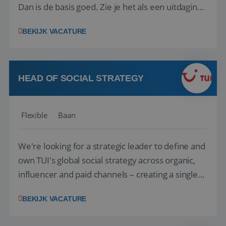
Dan is de basis goed. Zie je het als een uitdaging
om anderen te inspireren en ondersteunen met
BEKIJK VACATURE
het samenstellen en boeken van de perfecte
vakantie en is verkopen je tweede natuur? Al
deze onderdelen zijn nu samen gevoegd...
HEAD OF SOCIAL STRATEGY
Flexible
Baan
We're looking for a strategic leader to define and
own TUI's global social strategy across organic,
influencer and paid channels – creating a single
playbook that regional teams bring to life
BEKIJK VACATURE
locally. The role will be published until 18 August
2026. ABOUT OUR OFFER• Personal benefits: