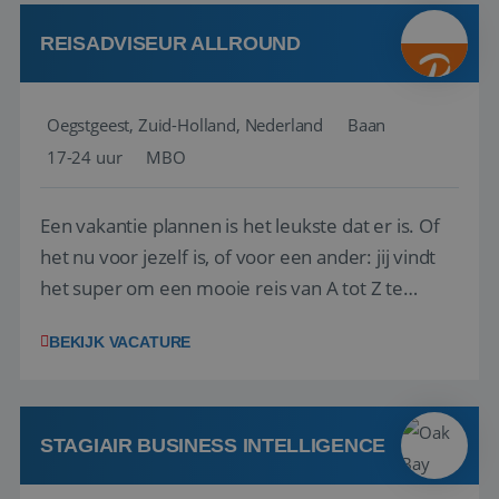
Attractive remuneration, discre...
REISADVISEUR ALLROUND
Oegstgeest, Zuid-Holland, Nederland
Baan
17-24 uur
MBO
Een vakantie plannen is het leukste dat er is. Of
het nu voor jezelf is, of voor een ander: jij vindt
het super om een mooie reis van A tot Z te
regelen. Door jouw kennis en ervaring leren onze
BEKIJK VACATURE
vakantiegangers de meest prachtige plekjes op
aarde kennen! 🏝️Wat ga je doen?Klantgericht
werken: of het nu gaat om vragen ...
STAGIAIR BUSINESS INTELLIGENCE