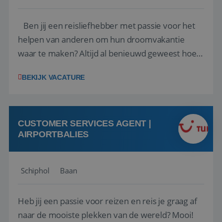
Ben jij een reisliefhebber met passie voor het
helpen van anderen om hun droomvakantie
waar te maken? Altijd al benieuwd geweest hoe
het eraan toegaat achter de schermen bij een
BEKIJK VACATURE
van de grootste reisorganisaties? Dan is een
stage bij TUI Nederland echt iets voor jou! Wij zijn
op zoek naar een enthousiaste, leergie...
CUSTOMER SERVICES AGENT |
AIRPORTBALIES
Schiphol
Baan
Heb jij een passie voor reizen en reis je graag af
naar de mooiste plekken van de wereld? Mooi!