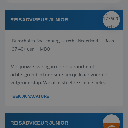
REISADVISEUR JUNIOR
Bunschoten-Spakenburg, Utrecht, Nederland
Baan
37-40+ uur
MBO
Met jouw ervaring in de reisbranche of
achtergrond in toerisme ben je klaar voor de
volgende stap. Vanaf je stoel reis je de hele
wereld over en speel je moeiteloos in op de
BEKIJK VACATURE
wensen van je team, je klant en wat er in de
reiswereld gebeurt. Met je enthousiasme weet je
klanten te overtuigen om die droomreis te
boeken! ...
REISADVISEUR JUNIOR