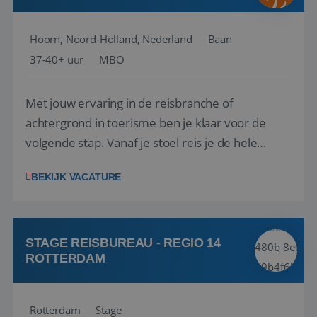
Hoorn, Noord-Holland, Nederland
Baan
37-40+ uur
MBO
Met jouw ervaring in de reisbranche of
achtergrond in toerisme ben je klaar voor de
volgende stap. Vanaf je stoel reis je de hele
wereld over en speel je moeiteloos in op de
BEKIJK VACATURE
wensen van je team, je klant en wat er in de
reiswereld gebeurt. Met je enthousiasme weet je
klanten te overtuigen om die droomreis te
boeken! ...
STAGE REISBUREAU - REGIO 14
ROTTERDAM
Rotterdam
Stage