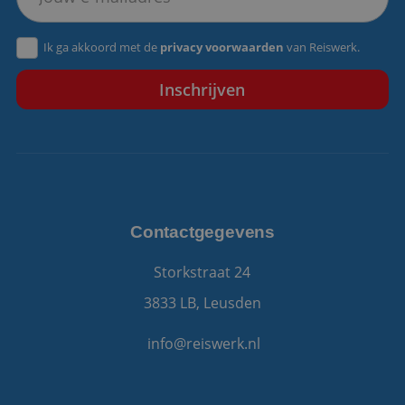
VISITOR_PRIVACY_METADATA
5 maanden 4
YouTube
Ik ga akkoord met de
privacy voorwaarden
van Reiswerk.
weken
.youtube.com
Contactgegevens
Storkstraat 24
3833 LB, Leusden
info@reiswerk.nl
Aanbieder
/