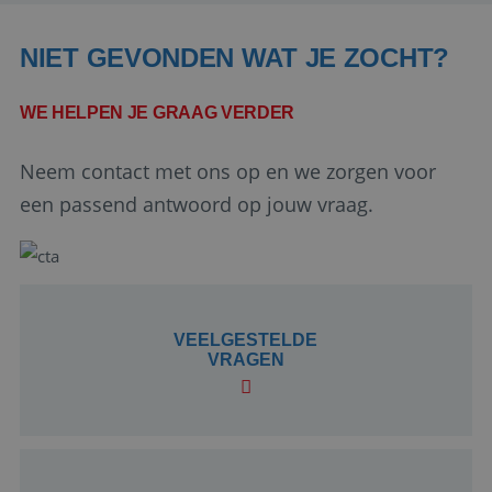
NIET GEVONDEN WAT JE ZOCHT?
WE HELPEN JE GRAAG VERDER
Neem contact met ons op en we zorgen voor
Google Privacy Policy
een passend antwoord op jouw vraag.
li_gc
5 maanden 4
LinkedIn
weken
Corporation
VEELGESTELDE
.linkedin.com
VRAGEN
_GRECAPTCHA
5 maanden 4
Google LLC
weken
www.google.com