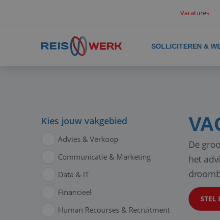
Vacatures
SOLLICITEREN & W
VA
Kies jouw vakgebied
Advies & Verkoop
De groo
Communicatie & Marketing
het adv
droomb
Data & IT
Financieel
STEL 
Human Recourses & Recruitment