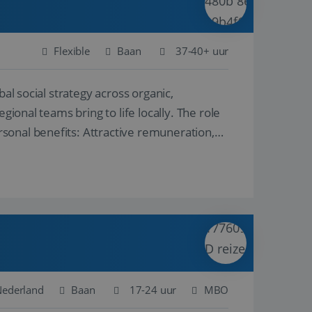
Flexible
Baan
37-40+ uur
al social strategy across organic,
gional teams bring to life locally. The role
sonal benefits: Attractive remuneration,
Nederland
Baan
17-24 uur
MBO