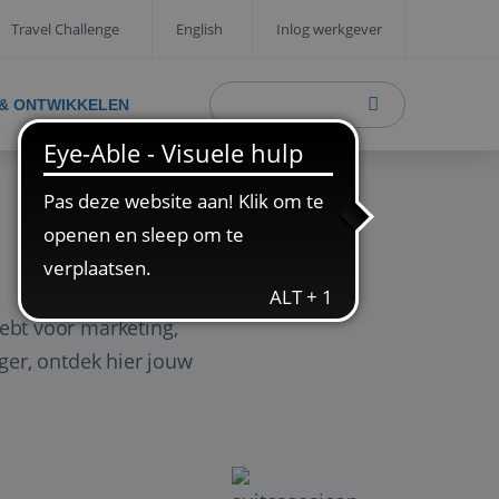
Travel Challenge
English
Inlog werkgever
 & ONTWIKKELEN
ebt voor marketing,
ager, ontdek hier jouw