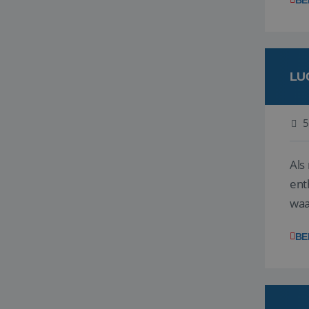
BE
LU
5
Als
ent
waa
wat
BE