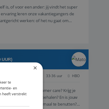
lf is, of voor een ander: jij vindt het super
n ervaring leren onze vakantiegangers de
lantgericht werken: of het nu gaat om
0 UUR)
×
ogenbosch
Baan
33-36 uur
HBO
keer te
tentie- en
ie voor sales en customer care? Krijg je
 heeft verstrekt
 mooie successen te behalen? En is jouw
 door ieders talenten optimaal te benutten?