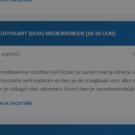
KIJK VACATURE
CHTVAART (IATA) MEDEWERKER (24-32 UUR)
 augustus
 medewerker vluchten (IATA) ben je samen met je directe I
housiaste verkoopteam en ben je de vraagbaak voor alles m
r je collega’s niet uitkomen. Voorts ben je verantwoordelijk
 met IATA te m...
KIJK VACATURE