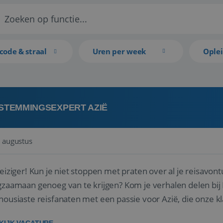
code & straal
Uren per week
Ople
STEMMINGSEXPERT AZIË
 augustus
reiziger! Kun je niet stoppen met praten over al je reisavon
gzaamaan genoeg van te krijgen? Kom je verhalen delen bij R
housiaste reisfanaten met een passie voor Azië, die onze 
 hun droomreis.<br ...