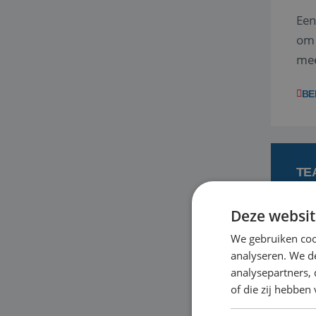
Een
om 
mee
vra
BE
TE
Deze websit
3
We gebruiken coo
analyseren. We de
Ben
analysepartners,
ene
of die zij hebbe
dag