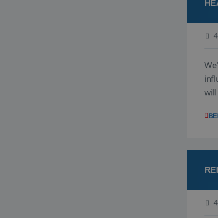
HE
4
We'
inf
wil
disc
BE
RE
4