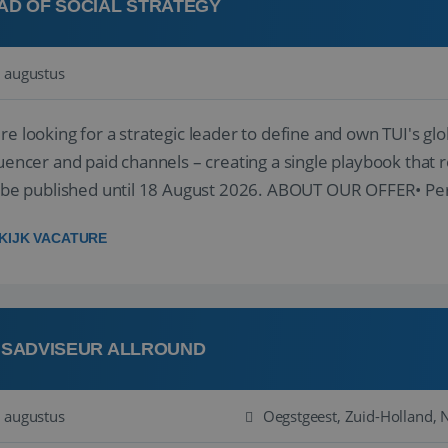
AD OF SOCIAL STRATEGY
 augustus
re looking for a strategic leader to define and own TUI's glob
luencer and paid channels – creating a single playbook that re
l be published until 18 August 2026. ABOUT OUR OFFER• Per
re...
KIJK VACATURE
ISADVISEUR ALLROUND
 augustus
Oegstgeest, Zuid-Holland, 