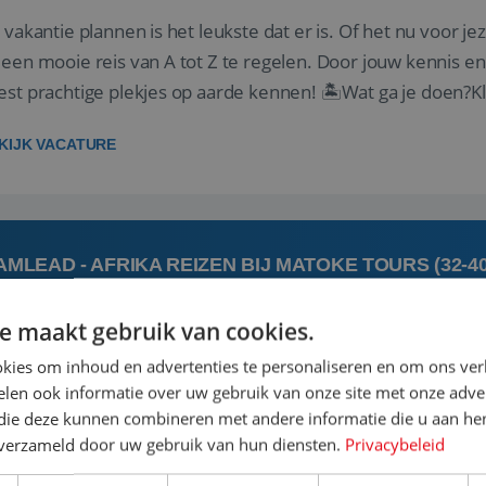
 vakantie plannen is het leukste dat er is. Of het nu voor jeze
een mooie reis van A tot Z te regelen. Door jouw kennis e
st prachtige plekjes op aarde kennen! 🏝️Wat ga je doen?K
gen ...
KIJK VACATURE
AMLEAD - AFRIKA REIZEN BIJ MATOKE TOURS (32-4
e maakt gebruik van cookies.
 augustus
's-Hert
kies om inhoud en advertenties te personaliseren en om ons ver
len ook informatie over uw gebruik van onze site met onze adver
 jij een commerciële, gedreven leidinggevende met een pass
 die deze kunnen combineren met andere informatie die u aan hen
rgie van het coachen en motiveren van een team om samen
n verzameld door uw gebruik van hun diensten.
Privacybeleid
elijkse doel om het beste uit jezelf én je collega’s te halen