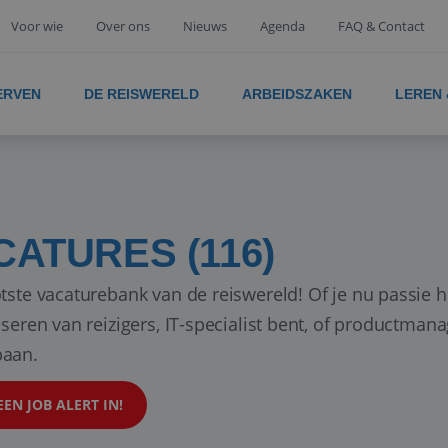
Voor wie
Over ons
Nieuws
Agenda
FAQ & Contact
ERVEN
DE REISWERELD
ARBEIDSZAKEN
LEREN
CATURES (116)
tste vacaturebank van de reiswereld! Of je nu passie h
iseren van reizigers, IT-specialist bent, of productman
aan.
EEN JOB ALERT IN!