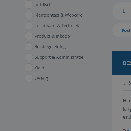
Juridisch
Klantcontact & Webcare
Luchtvaart & Techniek
Post
Product & Inkoop
Reisbegeleiding
Support & Administratie
BE
Yield
Overig
5
Hi 
lan
ent
van