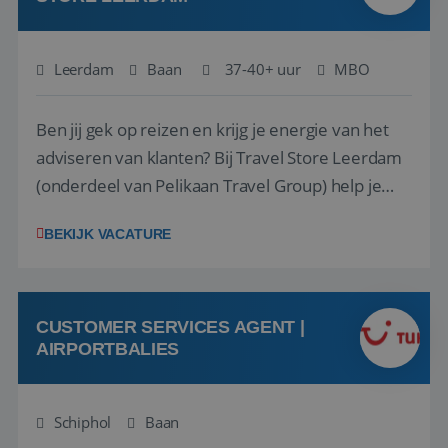
Leerdam
Baan
37-40+ uur
MBO
Ben jij gek op reizen en krijg je energie van het
adviseren van klanten? Bij Travel Store Leerdam
(onderdeel van Pelikaan Travel Group) help je
klanten met zorg en aandacht hun ideale reis te
BEKIJK VACATURE
vinden. Samen maken we van elke reis een
onvergetelijke ervaring. Of je nu al jaren ervaring
hebt in de reisbranche of j...
CUSTOMER SERVICES AGENT |
AIRPORTBALIES
Schiphol
Baan