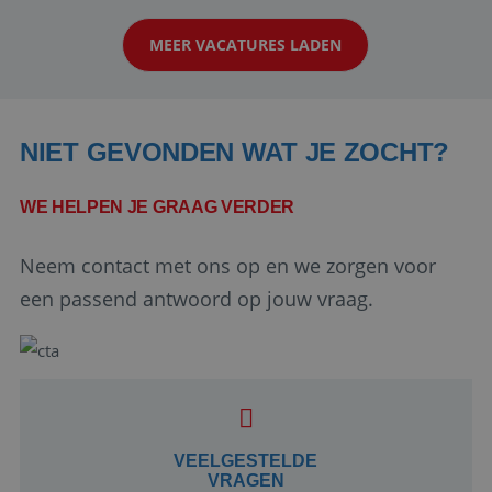
klanten te overtuigen om die droomreis te
MEER VACATURES LADEN
boeken! ...
NIET GEVONDEN WAT JE ZOCHT?
WE HELPEN JE GRAAG VERDER
Neem contact met ons op en we zorgen voor
Google Privacy Policy
een passend antwoord op jouw vraag.
li_gc
5 maanden 4
LinkedIn
weken
Corporation
.linkedin.com
VEELGESTELDE
VRAGEN