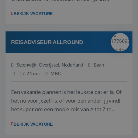
vraagbaak voor alles met betrekking tot vluchten
BEKIJK VACATURE
en tarieven waar je collega’s niet uitkomen.
Voorts ben je verantwoordelijk voor een stuk
kwaliteitsbewaking van alles wat met IATA te m...
REISADVISEUR ALLROUND
Steenwijk, Overijssel, Nederland
Baan
17-24 uur
MBO
Een vakantie plannen is het leukste dat er is. Of
het nu voor jezelf is, of voor een ander: jij vindt
het super om een mooie reis van A tot Z te
regelen. Door jouw kennis en ervaring leren onze
BEKIJK VACATURE
vakantiegangers de meest prachtige plekjes op
aarde kennen! 🏝️Wat ga je doen?Klantgericht