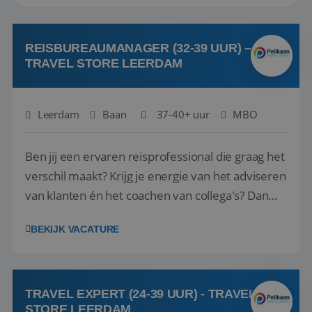
REISBUREAUMANAGER (32-39 UUR) –
TRAVEL STORE LEERDAM
Leerdam
Baan
37-40+ uur
MBO
Ben jij een ervaren reisprofessional die graag het
verschil maakt? Krijg je energie van het adviseren
van klanten én het coachen van collega's? Dan
zijn wij op zoek naar jou. Bij Travel Store Leerdam
BEKIJK VACATURE
(onderdeel van Pelikaan Travel Group) zoeken
we een Reisbureaumanager die samen met het
team het reisbureau verder...
TRAVEL EXPERT (24-39 UUR) - TRAVEL
STORE LEERDAM