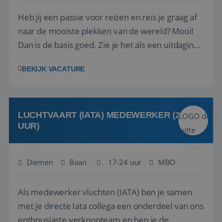
Heb jij een passie voor reizen en reis je graag af
naar de mooiste plekken van de wereld? Mooi!
Dan is de basis goed. Zie je het als een uitdaging
om anderen te inspireren en ondersteunen met
BEKIJK VACATURE
het samenstellen en boeken van de perfecte
vakantie en is verkopen je tweede natuur? Al
deze onderdelen zijn nu samen gevoegd...
LUCHTVAART (IATA) MEDEWERKER (24-32
UUR)
Diemen
Baan
17-24 uur
MBO
Als medewerker vluchten (IATA) ben je samen
met je directe Iata collega een onderdeel van ons
enthousiaste verkoopteam en ben je de