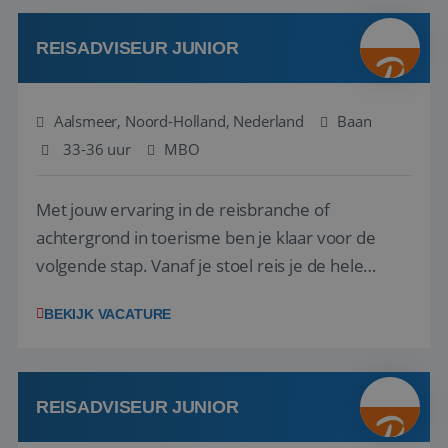
werken: of het nu gaat om vragen ...
REISADVISEUR JUNIOR
Aalsmeer, Noord-Holland, Nederland
Baan
33-36 uur
MBO
Met jouw ervaring in de reisbranche of
achtergrond in toerisme ben je klaar voor de
volgende stap. Vanaf je stoel reis je de hele
wereld over en speel je moeiteloos in op de
BEKIJK VACATURE
wensen van je team, je klant en wat er in de
reiswereld gebeurt. Met je enthousiasme weet je
klanten te overtuigen om die droomreis te
boeken! ...
REISADVISEUR JUNIOR