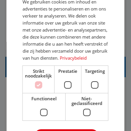
We gebruiken cookies om inhoud en
Met jouw ervaring in de reisbranche of
advertenties te personaliseren en om ons
verkeer te analyseren. We delen ook
achtergrond in toerisme ben je klaar voor de
informatie over uw gebruik van onze site
volgende stap. Vanaf je stoel reis je de hele
met onze advertentie- en analysepartners,
wereld over en speel je moeiteloos in op de
die deze kunnen combineren met andere
BEKIJK VACATURE
wensen van je team, je klant en wat er in de
informatie die u aan hen heeft verstrekt of
reiswereld gebeurt. Met je enthousiasme weet je
die zij hebben verzameld door uw gebruik
klanten te overtuigen om die droomreis te
van hun diensten.
Privacybeleid
boeken! ...
REISADVISEUR ALLROUND
Strikt
Prestatie
Targeting
noodzakelijk
Aalsmeer, Noord-Holland, Nederland
Baan
33-36 uur
MBO
Functioneel
Niet-
geclassificeerd
Een vakantie plannen is het leukste dat er is. Of
het nu voor jezelf is, of voor een ander: jij vindt
het super om een mooie reis van A tot Z te