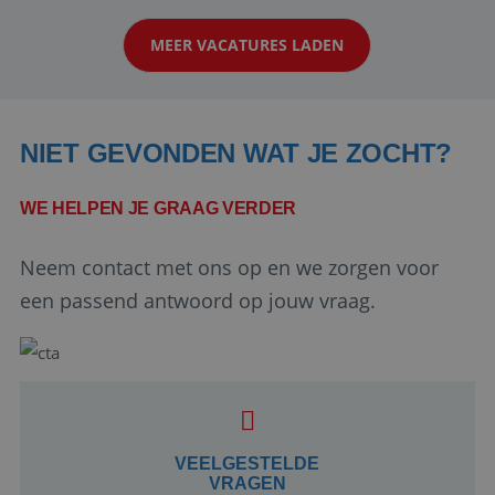
klanten te overtuigen om die droomreis te
MEER VACATURES LADEN
boeken! ...
NIET GEVONDEN WAT JE ZOCHT?
WE HELPEN JE GRAAG VERDER
Neem contact met ons op en we zorgen voor
Google Privacy Policy
een passend antwoord op jouw vraag.
li_gc
5 maanden 4
LinkedIn
weken
Corporation
.linkedin.com
VEELGESTELDE
VRAGEN