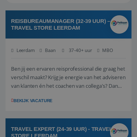
REISBUREAUMANAGER (32-39 UUR) –
TRAVEL STORE LEERDAM
Leerdam
Baan
37-40+ uur
MBO
Ben jij een ervaren reisprofessional die graag het
verschil maakt? Krijg je energie van het adviseren
van klanten én het coachen van collega's? Dan
zijn wij op zoek naar jou. Bij Travel Store Leerdam
BEKIJK VACATURE
(onderdeel van Pelikaan Travel Group) zoeken
we een Reisbureaumanager die samen met het
team het reisbureau verder...
TRAVEL EXPERT (24-39 UUR) - TRAVEL
STORE LEERDAM