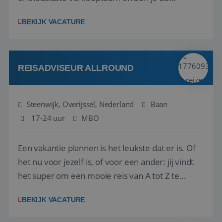
vraagbaak voor alles met betrekking tot vluchten
BEKIJK VACATURE
en tarieven waar je collega’s niet uitkomen.
Voorts ben je verantwoordelijk voor een stuk
kwaliteitsbewaking van alles wat met IATA te m...
REISADVISEUR ALLROUND
Steenwijk, Overijssel, Nederland
Baan
17-24 uur
MBO
Een vakantie plannen is het leukste dat er is. Of
het nu voor jezelf is, of voor een ander: jij vindt
het super om een mooie reis van A tot Z te
regelen. Door jouw kennis en ervaring leren onze
BEKIJK VACATURE
vakantiegangers de meest prachtige plekjes op
aarde kennen! 🏝️Wat ga je doen?Klantgericht