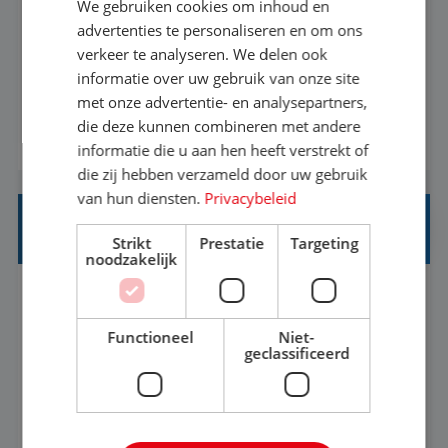
We gebruiken cookies om inhoud en
Met jouw ervaring in de reisbranche of
advertenties te personaliseren en om ons
verkeer te analyseren. We delen ook
achtergrond in toerisme ben je klaar voor de
informatie over uw gebruik van onze site
volgende stap. Vanaf je stoel reis je de hele
met onze advertentie- en analysepartners,
wereld over en speel je moeiteloos in op de
die deze kunnen combineren met andere
BEKIJK VACATURE
wensen van je team, je klant en wat er in de
informatie die u aan hen heeft verstrekt of
reiswereld gebeurt. Met je enthousiasme weet je
die zij hebben verzameld door uw gebruik
klanten te overtuigen om die droomreis te
van hun diensten.
Privacybeleid
boeken! ...
REISADVISEUR ALLROUND
Strikt
Prestatie
Targeting
noodzakelijk
Aalsmeer, Noord-Holland, Nederland
Baan
33-36 uur
MBO
Functioneel
Niet-
geclassificeerd
Een vakantie plannen is het leukste dat er is. Of
het nu voor jezelf is, of voor een ander: jij vindt
het super om een mooie reis van A tot Z te