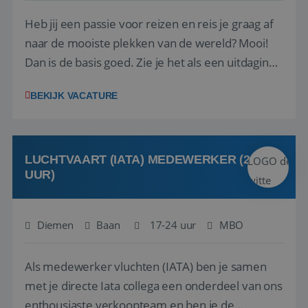
Heb jij een passie voor reizen en reis je graag af
naar de mooiste plekken van de wereld? Mooi!
Dan is de basis goed. Zie je het als een uitdaging
om anderen te inspireren en ondersteunen met
BEKIJK VACATURE
het samenstellen en boeken van de perfecte
vakantie en is verkopen je tweede natuur? Al
deze onderdelen zijn nu samen gevoegd...
LUCHTVAART (IATA) MEDEWERKER (24-32
UUR)
Diemen
Baan
17-24 uur
MBO
Als medewerker vluchten (IATA) ben je samen
met je directe Iata collega een onderdeel van ons
enthousiaste verkoopteam en ben je de