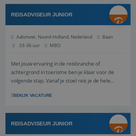
werken: of het nu gaat om vragen ...
REISADVISEUR JUNIOR
Aalsmeer, Noord-Holland, Nederland
Baan
33-36 uur
MBO
Met jouw ervaring in de reisbranche of
achtergrond in toerisme ben je klaar voor de
volgende stap. Vanaf je stoel reis je de hele
wereld over en speel je moeiteloos in op de
BEKIJK VACATURE
wensen van je team, je klant en wat er in de
reiswereld gebeurt. Met je enthousiasme weet je
klanten te overtuigen om die droomreis te
boeken! ...
REISADVISEUR JUNIOR