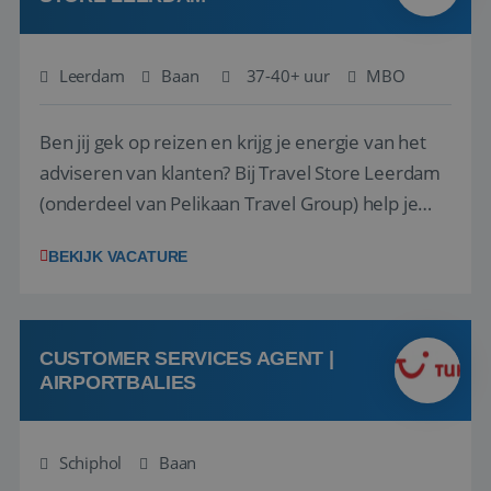
Leerdam
Baan
37-40+ uur
MBO
Ben jij gek op reizen en krijg je energie van het
adviseren van klanten? Bij Travel Store Leerdam
(onderdeel van Pelikaan Travel Group) help je
klanten met zorg en aandacht hun ideale reis te
BEKIJK VACATURE
vinden. Samen maken we van elke reis een
onvergetelijke ervaring. Of je nu al jaren ervaring
hebt in de reisbranche of j...
CUSTOMER SERVICES AGENT |
AIRPORTBALIES
Schiphol
Baan