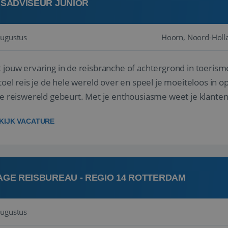
ISADVISEUR JUNIOR
augustus
Hoorn, Noord-Holl
 jouw ervaring in de reisbranche of achtergrond in toerism
stoel reis je de hele wereld over en speel je moeiteloos in o
de reiswereld gebeurt. Met je enthousiasme weet je klante
ken! ...
KIJK VACATURE
AGE REISBUREAU - REGIO 14 ROTTERDAM
augustus