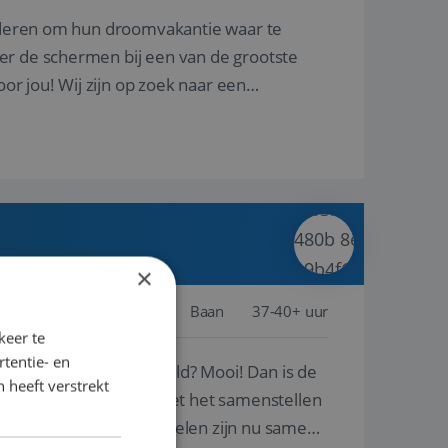
nderen om hun droomvakantie waar te
er de schermen bij een van de grootste
oor jou! Wij zijn op zoek naar een
×
Schiphol
Baan
37-40+ uur
keer te
tentie- en
ste plekken van de wereld? Mooi! Dan is de
 heeft verstrekt
reren en ondersteunen met het samenstellen
natuur? Al deze onderdelen zijn nu samen