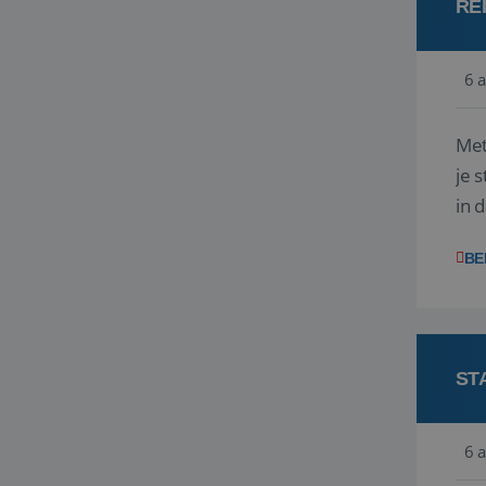
RE
6 
Met
je 
in 
boe
BE
ST
6 