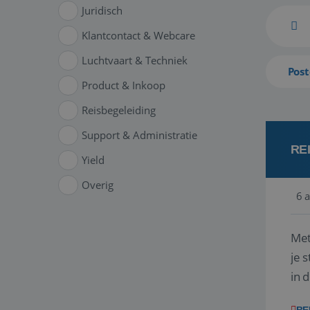
Juridisch
Klantcontact & Webcare
Luchtvaart & Techniek
Post
Product & Inkoop
Reisbegeleiding
Support & Administratie
RE
Yield
Overig
6 
Met
je 
in 
boe