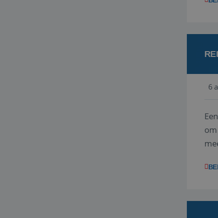
BE
RE
6 
Een
om 
mee
vra
BE