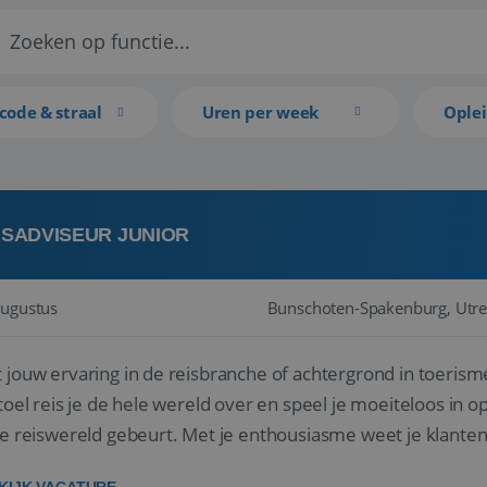
code & straal
Uren per week
Ople
ISADVISEUR JUNIOR
augustus
Bunschoten-Spakenburg, Utre
 jouw ervaring in de reisbranche of achtergrond in toerism
stoel reis je de hele wereld over en speel je moeiteloos in o
de reiswereld gebeurt. Met je enthousiasme weet je klante
ken! ...