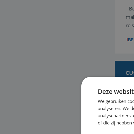
Ben
mak
rei
ent
BE
CU
Deze websit
6 
We gebruiken coo
analyseren. We de
Heb
analysepartners,
bas
of die zij hebbe
en 