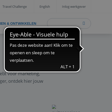
Travel Challenge
English
Inlog werkgever
REN & ONTWIKKELEN
ebt voor marketing,
ager, ontdek hier jouw