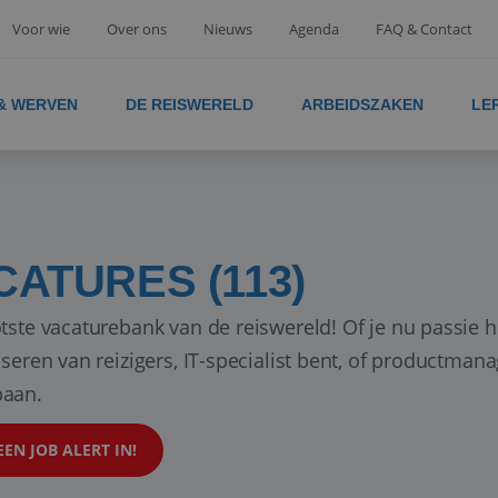
Voor wie
Over ons
Nieuws
Agenda
FAQ & Contact
 & WERVEN
DE REISWERELD
ARBEIDSZAKEN
LE
CATURES (113)
tste vacaturebank van de reiswereld! Of je nu passie h
iseren van reizigers, IT-specialist bent, of productman
aan.
EEN JOB ALERT IN!