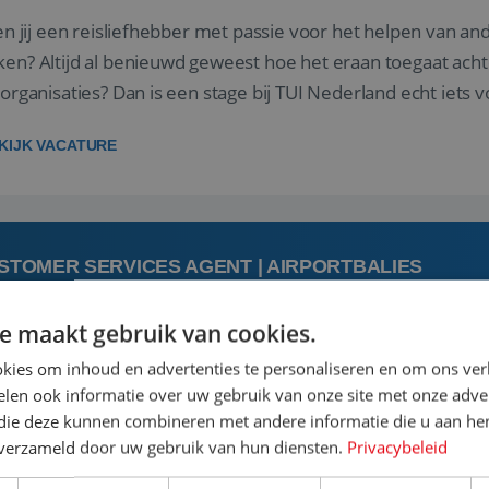
 jij een reisliefhebber met passie voor het helpen van a
en? Altijd al benieuwd geweest hoe het eraan toegaat acht
sorganisaties? Dan is een stage bij TUI Nederland echt iets v
housiaste, leergie...
KIJK VACATURE
STOMER SERVICES AGENT | AIRPORTBALIES
e maakt gebruik van cookies.
augustus
kies om inhoud en advertenties te personaliseren en om ons ver
len ook informatie over uw gebruik van onze site met onze adver
 jij een passie voor reizen en reis je graag af naar de mooi
 die deze kunnen combineren met andere informatie die u aan hen
is goed. Zie je het als een uitdaging om anderen te inspi
n verzameld door uw gebruik van hun diensten.
Privacybeleid
boeken van de perfecte vakantie en is verkopen je tweede 