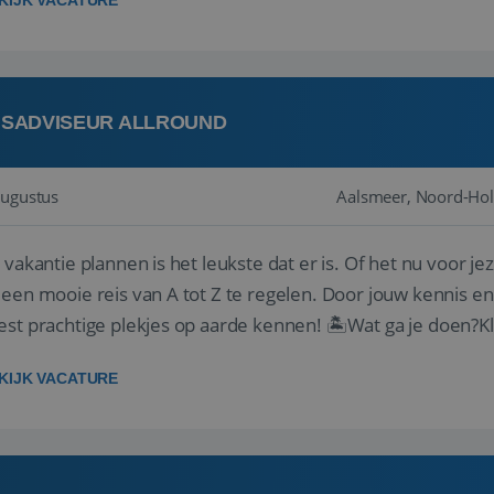
KIJK VACATURE
ISADVISEUR ALLROUND
augustus
Aalsmeer, Noord-Hol
 vakantie plannen is het leukste dat er is. Of het nu voor jeze
een mooie reis van A tot Z te regelen. Door jouw kennis e
st prachtige plekjes op aarde kennen! 🏝️Wat ga je doen?K
gen ...
KIJK VACATURE