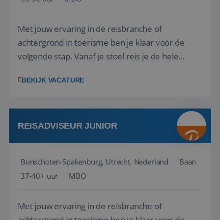
Met jouw ervaring in de reisbranche of
achtergrond in toerisme ben je klaar voor de
volgende stap. Vanaf je stoel reis je de hele
wereld over en speel je moeiteloos in op de
BEKIJK VACATURE
wensen van je team, je klant en wat er in de
reiswereld gebeurt. Met je enthousiasme weet je
klanten te overtuigen om die droomreis te
boeken! ...
REISADVISEUR JUNIOR
Bunschoten-Spakenburg, Utrecht, Nederland
Baan
37-40+ uur
MBO
Met jouw ervaring in de reisbranche of
achtergrond in toerisme ben je klaar voor de