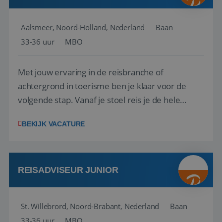
Aalsmeer, Noord-Holland, Nederland
Baan
33-36 uur
MBO
Met jouw ervaring in de reisbranche of
achtergrond in toerisme ben je klaar voor de
volgende stap. Vanaf je stoel reis je de hele
wereld over en speel je moeiteloos in op de
BEKIJK VACATURE
wensen van je team, je klant en wat er in de
reiswereld gebeurt. Met je enthousiasme weet je
klanten te overtuigen om die droomreis te
boeken! ...
REISADVISEUR JUNIOR
St. Willebrord, Noord-Brabant, Nederland
Baan
33-36 uur
MBO