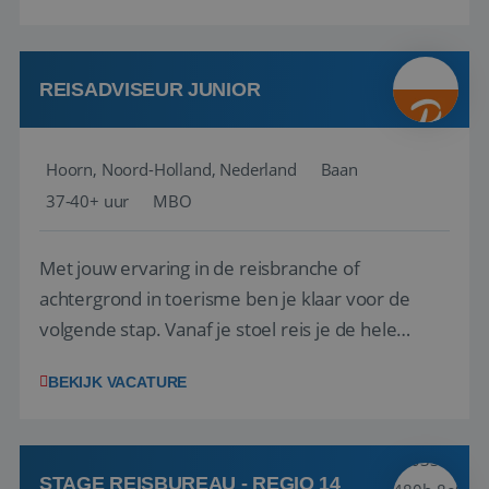
aarde kennen! 🏝️Wat ga je doen?Klantgericht
werken: of het nu gaat om vragen ...
REISADVISEUR JUNIOR
Hoorn, Noord-Holland, Nederland
Baan
37-40+ uur
MBO
Met jouw ervaring in de reisbranche of
achtergrond in toerisme ben je klaar voor de
volgende stap. Vanaf je stoel reis je de hele
wereld over en speel je moeiteloos in op de
BEKIJK VACATURE
wensen van je team, je klant en wat er in de
reiswereld gebeurt. Met je enthousiasme weet je
klanten te overtuigen om die droomreis te
boeken! ...
STAGE REISBUREAU - REGIO 14