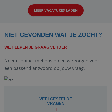
werken: of het nu gaat om vragen ...
MEER VACATURES LADEN
NIET GEVONDEN WAT JE ZOCHT?
WE HELPEN JE GRAAG VERDER
Google Privacy Policy
Neem contact met ons op en we zorgen voor
een passend antwoord op jouw vraag.
li_gc
5 maanden 4
LinkedIn
weken
Corporation
.linkedin.com
VEELGESTELDE
VRAGEN