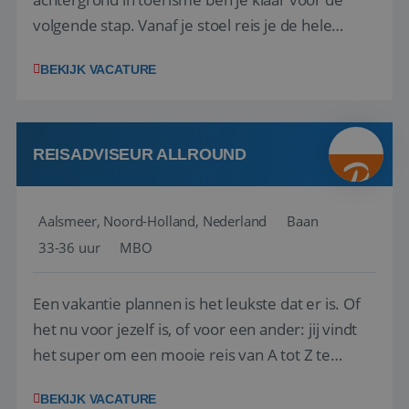
volgende stap. Vanaf je stoel reis je de hele
wereld over en speel je moeiteloos in op de
BEKIJK VACATURE
wensen van je team, je klant en wat er in de
reiswereld gebeurt. Met je enthousiasme weet je
klanten te overtuigen om die droomreis te
boeken! ...
REISADVISEUR ALLROUND
Aalsmeer, Noord-Holland, Nederland
Baan
33-36 uur
MBO
Een vakantie plannen is het leukste dat er is. Of
het nu voor jezelf is, of voor een ander: jij vindt
het super om een mooie reis van A tot Z te
regelen. Door jouw kennis en ervaring leren onze
BEKIJK VACATURE
vakantiegangers de meest prachtige plekjes op