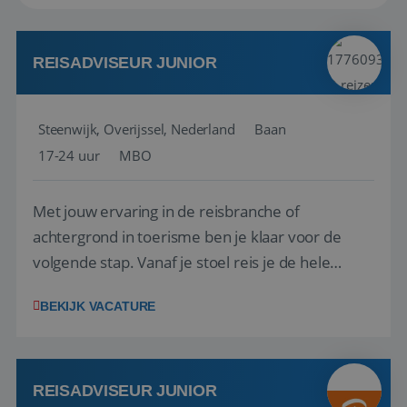
REISADVISEUR JUNIOR
Steenwijk, Overijssel, Nederland
Baan
17-24 uur
MBO
Met jouw ervaring in de reisbranche of
achtergrond in toerisme ben je klaar voor de
volgende stap. Vanaf je stoel reis je de hele
wereld over en speel je moeiteloos in op de
BEKIJK VACATURE
wensen van je team, je klant en wat er in de
reiswereld gebeurt. Met je enthousiasme weet je
klanten te overtuigen om die droomreis te
boeken! ...
REISADVISEUR JUNIOR