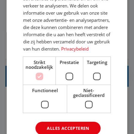
verkeer te analyseren. We delen ook
informatie over uw gebruik van onze site
Heb jij een passie voor reizen en reis je graag af
met onze advertentie- en analysepartners,
naar de mooiste plekken van de wereld? Mooi!
die deze kunnen combineren met andere
Dan is de basis goed. Zie je het als een uitdaging
informatie die u aan hen heeft verstrekt of
die zij hebben verzameld door uw gebruik
om anderen te inspireren en ondersteunen met
van hun diensten.
Privacybeleid
BEKIJK VACATURE
het samenstellen en boeken van de perfecte
vakantie en is verkopen je tweede natuur? Al
Strikt
Prestatie
Targeting
deze onderdelen zijn nu samen gevoegd...
noodzakelijk
HEAD OF SOCIAL STRATEGY
Functioneel
Niet-
geclassificeerd
Flexible
Baan
We're looking for a strategic leader to define and
own TUI's global social strategy across organic,
ALLES ACCEPTEREN
influencer and paid channels – creating a single