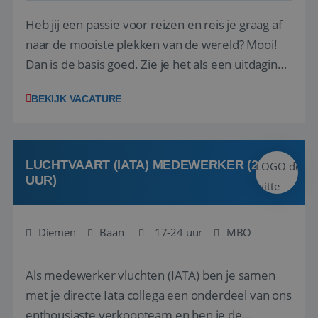
Heb jij een passie voor reizen en reis je graag af
naar de mooiste plekken van de wereld? Mooi!
Dan is de basis goed. Zie je het als een uitdaging
om anderen te inspireren en ondersteunen met
BEKIJK VACATURE
het samenstellen en boeken van de perfecte
vakantie en is verkopen je tweede natuur? Al
deze onderdelen zijn nu samen gevoegd...
LUCHTVAART (IATA) MEDEWERKER (24-32
UUR)
Diemen
Baan
17-24 uur
MBO
Als medewerker vluchten (IATA) ben je samen
met je directe Iata collega een onderdeel van ons
enthousiaste verkoopteam en ben je de