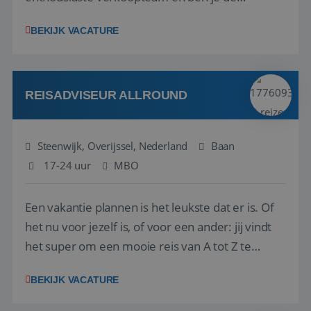
vraagbaak voor alles met betrekking tot vluchten
BEKIJK VACATURE
en tarieven waar je collega’s niet uitkomen.
Voorts ben je verantwoordelijk voor een stuk
kwaliteitsbewaking van alles wat met IATA te m...
REISADVISEUR ALLROUND
Steenwijk, Overijssel, Nederland
Baan
17-24 uur
MBO
Een vakantie plannen is het leukste dat er is. Of
het nu voor jezelf is, of voor een ander: jij vindt
het super om een mooie reis van A tot Z te
regelen. Door jouw kennis en ervaring leren onze
BEKIJK VACATURE
vakantiegangers de meest prachtige plekjes op
aarde kennen! 🏝️Wat ga je doen?Klantgericht