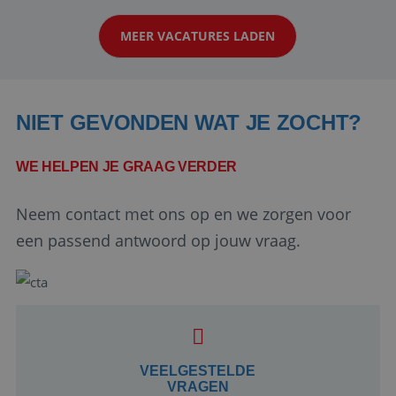
klanten te overtuigen om die droomreis te
MEER VACATURES LADEN
boeken! ...
NIET GEVONDEN WAT JE ZOCHT?
WE HELPEN JE GRAAG VERDER
Neem contact met ons op en we zorgen voor
Google Privacy Policy
een passend antwoord op jouw vraag.
li_gc
5 maanden 4
LinkedIn
weken
Corporation
.linkedin.com
VEELGESTELDE
VRAGEN