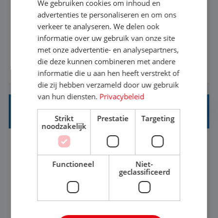
We gebruiken cookies om inhoud en
Met jouw ervaring in de reisbranche of
advertenties te personaliseren en om ons
verkeer te analyseren. We delen ook
achtergrond in toerisme ben je klaar voor de
informatie over uw gebruik van onze site
volgende stap. Vanaf je stoel reis je de hele
met onze advertentie- en analysepartners,
wereld over en speel je moeiteloos in op de
die deze kunnen combineren met andere
BEKIJK VACATURE
wensen van je team, je klant en wat er in de
informatie die u aan hen heeft verstrekt of
reiswereld gebeurt. Met je enthousiasme weet je
die zij hebben verzameld door uw gebruik
klanten te overtuigen om die droomreis te
van hun diensten.
Privacybeleid
boeken! ...
REISADVISEUR ALLROUND
Strikt
Prestatie
Targeting
noodzakelijk
Aalsmeer, Noord-Holland, Nederland
Baan
33-36 uur
MBO
Functioneel
Niet-
geclassificeerd
Een vakantie plannen is het leukste dat er is. Of
het nu voor jezelf is, of voor een ander: jij vindt
het super om een mooie reis van A tot Z te