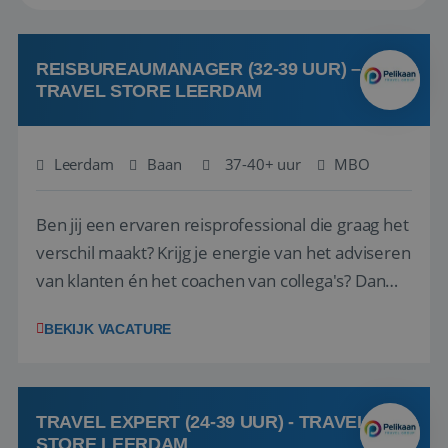
REISBUREAUMANAGER (32-39 UUR) –
TRAVEL STORE LEERDAM
Leerdam
Baan
37-40+ uur
MBO
Ben jij een ervaren reisprofessional die graag het
verschil maakt? Krijg je energie van het adviseren
van klanten én het coachen van collega's? Dan
zijn wij op zoek naar jou. Bij Travel Store Leerdam
BEKIJK VACATURE
(onderdeel van Pelikaan Travel Group) zoeken
we een Reisbureaumanager die samen met het
team het reisbureau verder...
TRAVEL EXPERT (24-39 UUR) - TRAVEL
STORE LEERDAM