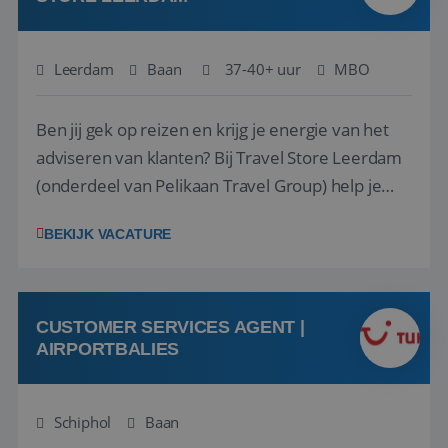
Leerdam
Baan
37-40+ uur
MBO
Ben jij gek op reizen en krijg je energie van het
adviseren van klanten? Bij Travel Store Leerdam
(onderdeel van Pelikaan Travel Group) help je
klanten met zorg en aandacht hun ideale reis te
BEKIJK VACATURE
vinden. Samen maken we van elke reis een
onvergetelijke ervaring. Of je nu al jaren ervaring
hebt in de reisbranche of j...
CUSTOMER SERVICES AGENT |
AIRPORTBALIES
Schiphol
Baan