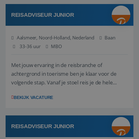
werken: of het nu gaat om vragen ...
REISADVISEUR JUNIOR
Aalsmeer, Noord-Holland, Nederland
Baan
33-36 uur
MBO
Met jouw ervaring in de reisbranche of
achtergrond in toerisme ben je klaar voor de
volgende stap. Vanaf je stoel reis je de hele
wereld over en speel je moeiteloos in op de
BEKIJK VACATURE
wensen van je team, je klant en wat er in de
reiswereld gebeurt. Met je enthousiasme weet je
klanten te overtuigen om die droomreis te
boeken! ...
REISADVISEUR JUNIOR