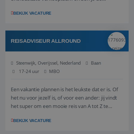
vraagbaak voor alles met betrekking tot vluchten
BEKIJK VACATURE
en tarieven waar je collega’s niet uitkomen.
Voorts ben je verantwoordelijk voor een stuk
kwaliteitsbewaking van alles wat met IATA te m...
REISADVISEUR ALLROUND
Steenwijk, Overijssel, Nederland
Baan
17-24 uur
MBO
Een vakantie plannen is het leukste dat er is. Of
het nu voor jezelf is, of voor een ander: jij vindt
het super om een mooie reis van A tot Z te
regelen. Door jouw kennis en ervaring leren onze
BEKIJK VACATURE
vakantiegangers de meest prachtige plekjes op
aarde kennen! 🏝️Wat ga je doen?Klantgericht