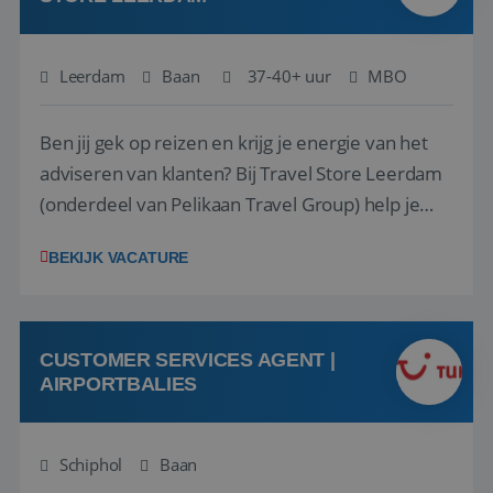
Leerdam
Baan
37-40+ uur
MBO
Ben jij gek op reizen en krijg je energie van het
adviseren van klanten? Bij Travel Store Leerdam
(onderdeel van Pelikaan Travel Group) help je
klanten met zorg en aandacht hun ideale reis te
BEKIJK VACATURE
vinden. Samen maken we van elke reis een
onvergetelijke ervaring. Of je nu al jaren ervaring
hebt in de reisbranche of j...
CUSTOMER SERVICES AGENT |
AIRPORTBALIES
Schiphol
Baan