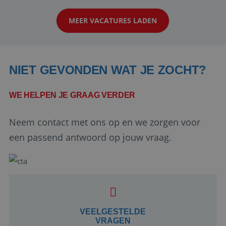
klanten te overtuigen om die droomreis te
MEER VACATURES LADEN
boeken! ...
NIET GEVONDEN WAT JE ZOCHT?
WE HELPEN JE GRAAG VERDER
Neem contact met ons op en we zorgen voor
Google Privacy Policy
een passend antwoord op jouw vraag.
li_gc
5 maanden 4
LinkedIn
weken
Corporation
.linkedin.com
VEELGESTELDE
VRAGEN