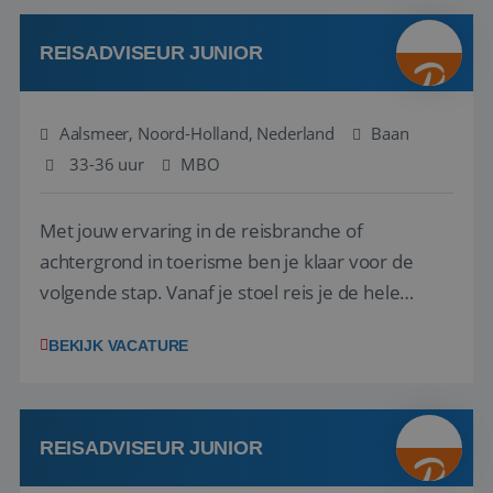
werken: of het nu gaat om vragen ...
REISADVISEUR JUNIOR
Aalsmeer, Noord-Holland, Nederland
Baan
33-36 uur
MBO
Met jouw ervaring in de reisbranche of
achtergrond in toerisme ben je klaar voor de
volgende stap. Vanaf je stoel reis je de hele
wereld over en speel je moeiteloos in op de
BEKIJK VACATURE
wensen van je team, je klant en wat er in de
reiswereld gebeurt. Met je enthousiasme weet je
klanten te overtuigen om die droomreis te
boeken! ...
REISADVISEUR JUNIOR