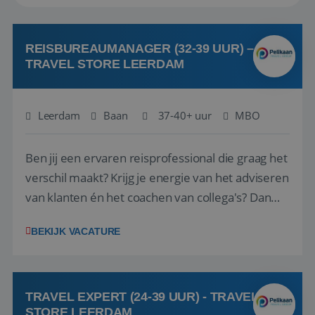
REISBUREAUMANAGER (32-39 UUR) –
TRAVEL STORE LEERDAM
Leerdam
Baan
37-40+ uur
MBO
Ben jij een ervaren reisprofessional die graag het
verschil maakt? Krijg je energie van het adviseren
van klanten én het coachen van collega's? Dan
zijn wij op zoek naar jou. Bij Travel Store Leerdam
BEKIJK VACATURE
(onderdeel van Pelikaan Travel Group) zoeken
we een Reisbureaumanager die samen met het
team het reisbureau verder...
TRAVEL EXPERT (24-39 UUR) - TRAVEL
STORE LEERDAM