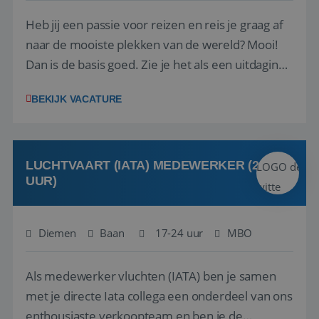
Heb jij een passie voor reizen en reis je graag af
naar de mooiste plekken van de wereld? Mooi!
Dan is de basis goed. Zie je het als een uitdaging
om anderen te inspireren en ondersteunen met
BEKIJK VACATURE
het samenstellen en boeken van de perfecte
vakantie en is verkopen je tweede natuur? Al
deze onderdelen zijn nu samen gevoegd...
LUCHTVAART (IATA) MEDEWERKER (24-32
UUR)
Diemen
Baan
17-24 uur
MBO
Als medewerker vluchten (IATA) ben je samen
met je directe Iata collega een onderdeel van ons
enthousiaste verkoopteam en ben je de