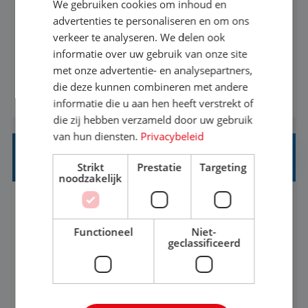
We gebruiken cookies om inhoud en
Met jouw ervaring in de reisbranche of
advertenties te personaliseren en om ons
verkeer te analyseren. We delen ook
achtergrond in toerisme ben je klaar voor de
informatie over uw gebruik van onze site
volgende stap. Vanaf je stoel reis je de hele
met onze advertentie- en analysepartners,
wereld over en speel je moeiteloos in op de
die deze kunnen combineren met andere
BEKIJK VACATURE
wensen van je team, je klant en wat er in de
informatie die u aan hen heeft verstrekt of
reiswereld gebeurt. Met je enthousiasme weet je
die zij hebben verzameld door uw gebruik
klanten te overtuigen om die droomreis te
van hun diensten.
Privacybeleid
boeken! ...
REISADVISEUR ALLROUND
Strikt
Prestatie
Targeting
noodzakelijk
Aalsmeer, Noord-Holland, Nederland
Baan
33-36 uur
MBO
Functioneel
Niet-
geclassificeerd
Een vakantie plannen is het leukste dat er is. Of
het nu voor jezelf is, of voor een ander: jij vindt
het super om een mooie reis van A tot Z te