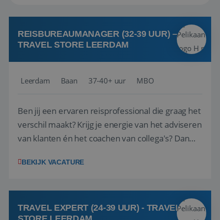
REISBUREAUMANAGER (32-39 UUR) –
TRAVEL STORE LEERDAM
Leerdam
Baan
37-40+ uur
MBO
Ben jij een ervaren reisprofessional die graag het
verschil maakt? Krijg je energie van het adviseren
van klanten én het coachen van collega's? Dan
zijn wij op zoek naar jou. Bij Travel Store Leerdam
BEKIJK VACATURE
(onderdeel van Pelikaan Travel Group) zoeken
we een Reisbureaumanager die samen met het
team het reisbureau verder...
TRAVEL EXPERT (24-39 UUR) - TRAVEL
STORE LEERDAM