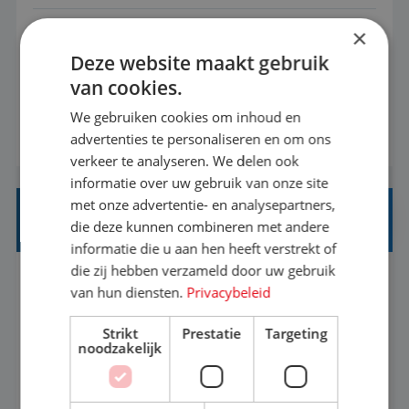
×
Met jouw ervaring in de reisbranche of
Deze website maakt gebruik
achtergrond in toerisme ben je klaar voor de
van cookies.
volgende stap. Vanaf je stoel reis je de hele
wereld over en speel je moeiteloos in op de
We gebruiken cookies om inhoud en
BEKIJK VACATURE
advertenties te personaliseren en om ons
wensen van je team, je klant en wat er in de
verkeer te analyseren. We delen ook
reiswereld gebeurt. Met je enthousiasme weet je
informatie over uw gebruik van onze site
klanten te overtuigen om die droomreis te
met onze advertentie- en analysepartners,
boeken! ...
REISADVISEUR ALLROUND
die deze kunnen combineren met andere
informatie die u aan hen heeft verstrekt of
die zij hebben verzameld door uw gebruik
Aalsmeer, Noord-Holland, Nederland
Baan
van hun diensten.
Privacybeleid
33-36 uur
MBO
Strikt
Prestatie
Targeting
noodzakelijk
Een vakantie plannen is het leukste dat er is. Of
het nu voor jezelf is, of voor een ander: jij vindt