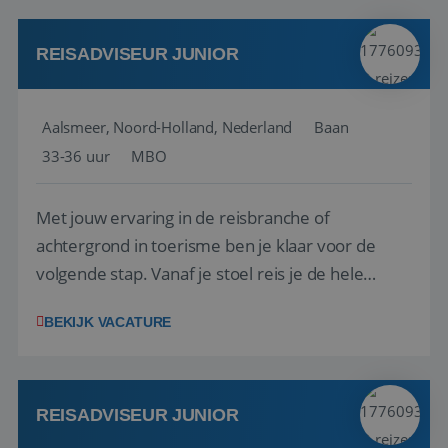
werken: of het nu gaat om vragen ...
REISADVISEUR JUNIOR
Aalsmeer, Noord-Holland, Nederland
Baan
33-36 uur
MBO
Met jouw ervaring in de reisbranche of
achtergrond in toerisme ben je klaar voor de
volgende stap. Vanaf je stoel reis je de hele
wereld over en speel je moeiteloos in op de
BEKIJK VACATURE
wensen van je team, je klant en wat er in de
reiswereld gebeurt. Met je enthousiasme weet je
klanten te overtuigen om die droomreis te
boeken! ...
REISADVISEUR JUNIOR