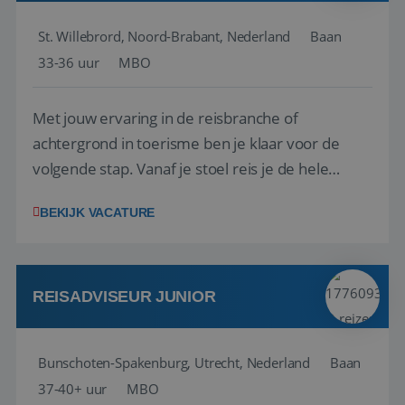
St. Willebrord, Noord-Brabant, Nederland
Baan
33-36 uur
MBO
Met jouw ervaring in de reisbranche of
achtergrond in toerisme ben je klaar voor de
volgende stap. Vanaf je stoel reis je de hele
wereld over en speel je moeiteloos in op de
BEKIJK VACATURE
wensen van je team, je klant en wat er in de
reiswereld gebeurt. Met je enthousiasme weet je
klanten te overtuigen om die droomreis te
boeken! ...
REISADVISEUR JUNIOR
Bunschoten-Spakenburg, Utrecht, Nederland
Baan
37-40+ uur
MBO