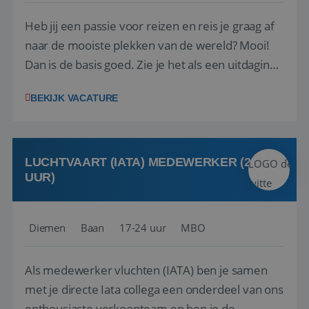
Heb jij een passie voor reizen en reis je graag af
naar de mooiste plekken van de wereld? Mooi!
Dan is de basis goed. Zie je het als een uitdaging
om anderen te inspireren en ondersteunen met
BEKIJK VACATURE
het samenstellen en boeken van de perfecte
vakantie en is verkopen je tweede natuur? Al
deze onderdelen zijn nu samen gevoegd...
LUCHTVAART (IATA) MEDEWERKER (24-32
UUR)
Diemen
Baan
17-24 uur
MBO
Als medewerker vluchten (IATA) ben je samen
met je directe Iata collega een onderdeel van ons
enthousiaste verkoopteam en ben je de