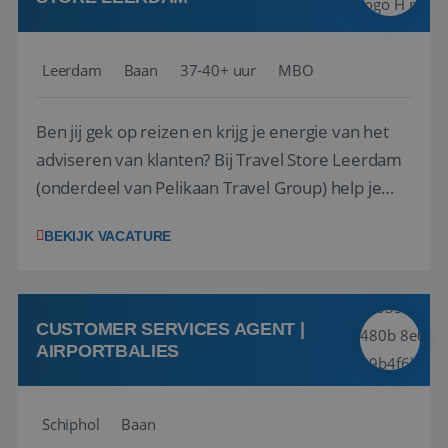
Leerdam
Baan
37-40+ uur
MBO
Ben jij gek op reizen en krijg je energie van het
adviseren van klanten? Bij Travel Store Leerdam
(onderdeel van Pelikaan Travel Group) help je
klanten met zorg en aandacht hun ideale reis te
BEKIJK VACATURE
vinden. Samen maken we van elke reis een
onvergetelijke ervaring. Of je nu al jaren ervaring
hebt in de reisbranche of j...
CUSTOMER SERVICES AGENT |
AIRPORTBALIES
Schiphol
Baan