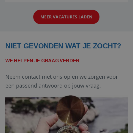
reiswereld gebeurt. Met je enthousiasme weet je
strikt noodzakelijke cookies.
klanten te overtuigen om die droomreis te
Aanbieder
/
Naam
Vervaldatum
Domein
MEER VACATURES LADEN
boeken! ...
PHPSESSID
Sessie
PHP.net
www.reiswerk.nl
NIET GEVONDEN WAT JE ZOCHT?
WE HELPEN JE GRAAG VERDER
Neem contact met ons op en we zorgen voor
een passend antwoord op jouw vraag.
Google Privacy Policy