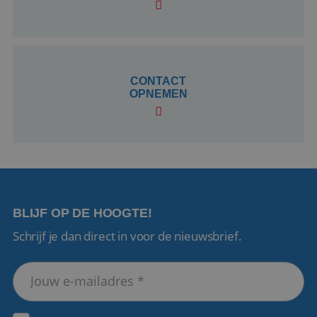
CookieScriptConsent
4 weken 2
CookieScript
dagen
www.reiswerk.nl
CONTACT
OPNEMEN
VISITOR_PRIVACY_METADATA
5 maanden 4
YouTube
weken
.youtube.com
BLIJF OP DE HOOGTE!
Schrijf je dan direct in voor de nieuwsbrief.