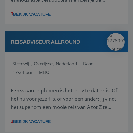
vraagbaak voor alles met betrekking tot vluchten
BEKIJK VACATURE
en tarieven waar je collega’s niet uitkomen.
Voorts ben je verantwoordelijk voor een stuk
kwaliteitsbewaking van alles wat met IATA te m...
REISADVISEUR ALLROUND
Steenwijk, Overijssel, Nederland
Baan
17-24 uur
MBO
Een vakantie plannen is het leukste dat er is. Of
het nu voor jezelf is, of voor een ander: jij vindt
het super om een mooie reis van A tot Z te
regelen. Door jouw kennis en ervaring leren onze
BEKIJK VACATURE
vakantiegangers de meest prachtige plekjes op
aarde kennen! 🏝️Wat ga je doen?Klantgericht