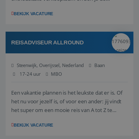
vraagbaak voor alles met betrekking tot vluchten
BEKIJK VACATURE
en tarieven waar je collega’s niet uitkomen.
Voorts ben je verantwoordelijk voor een stuk
kwaliteitsbewaking van alles wat met IATA te m...
REISADVISEUR ALLROUND
Steenwijk, Overijssel, Nederland
Baan
17-24 uur
MBO
Een vakantie plannen is het leukste dat er is. Of
het nu voor jezelf is, of voor een ander: jij vindt
het super om een mooie reis van A tot Z te
regelen. Door jouw kennis en ervaring leren onze
BEKIJK VACATURE
vakantiegangers de meest prachtige plekjes op
aarde kennen! 🏝️Wat ga je doen?Klantgericht