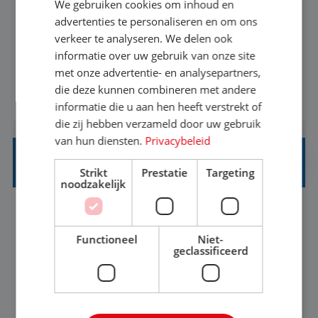
We gebruiken cookies om inhoud en
Met jouw ervaring in de reisbranche of
advertenties te personaliseren en om ons
verkeer te analyseren. We delen ook
achtergrond in toerisme ben je klaar voor de
informatie over uw gebruik van onze site
volgende stap. Vanaf je stoel reis je de hele
met onze advertentie- en analysepartners,
wereld over en speel je moeiteloos in op de
die deze kunnen combineren met andere
BEKIJK VACATURE
wensen van je team, je klant en wat er in de
informatie die u aan hen heeft verstrekt of
reiswereld gebeurt. Met je enthousiasme weet je
die zij hebben verzameld door uw gebruik
klanten te overtuigen om die droomreis te
van hun diensten.
Privacybeleid
boeken! ...
REISADVISEUR ALLROUND
Strikt
Prestatie
Targeting
noodzakelijk
Aalsmeer, Noord-Holland, Nederland
Baan
33-36 uur
MBO
Functioneel
Niet-
geclassificeerd
Een vakantie plannen is het leukste dat er is. Of
het nu voor jezelf is, of voor een ander: jij vindt
het super om een mooie reis van A tot Z te