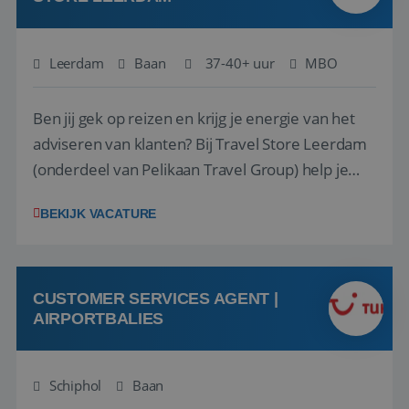
Leerdam
Baan
37-40+ uur
MBO
Ben jij gek op reizen en krijg je energie van het
adviseren van klanten? Bij Travel Store Leerdam
(onderdeel van Pelikaan Travel Group) help je
klanten met zorg en aandacht hun ideale reis te
BEKIJK VACATURE
vinden. Samen maken we van elke reis een
onvergetelijke ervaring. Of je nu al jaren ervaring
hebt in de reisbranche of j...
CUSTOMER SERVICES AGENT |
AIRPORTBALIES
Schiphol
Baan