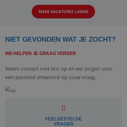
klanten te overtuigen om die droomreis te
MEER VACATURES LADEN
boeken! ...
NIET GEVONDEN WAT JE ZOCHT?
WE HELPEN JE GRAAG VERDER
Neem contact met ons op en we zorgen voor
Google Privacy Policy
een passend antwoord op jouw vraag.
li_gc
5 maanden 4
LinkedIn
weken
Corporation
.linkedin.com
VEELGESTELDE
VRAGEN