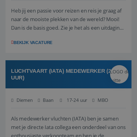
Heb jij een passie voor reizen en reis je graag af
naar de mooiste plekken van de wereld? Mooi!
Dan is de basis goed. Zie je het als een uitdaging
om anderen te inspireren en ondersteunen met
BEKIJK VACATURE
het samenstellen en boeken van de perfecte
vakantie en is verkopen je tweede natuur? Al
deze onderdelen zijn nu samen gevoegd...
LUCHTVAART (IATA) MEDEWERKER (24-32
UUR)
Diemen
Baan
17-24 uur
MBO
Als medewerker vluchten (IATA) ben je samen
met je directe Iata collega een onderdeel van ons
enthousiaste verkoopteam en ben je de