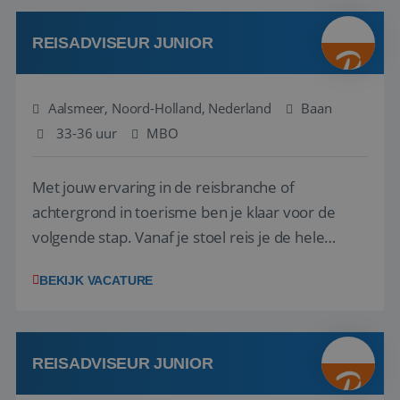
werken: of het nu gaat om vragen ...
REISADVISEUR JUNIOR
Aalsmeer, Noord-Holland, Nederland
Baan
33-36 uur
MBO
Met jouw ervaring in de reisbranche of
achtergrond in toerisme ben je klaar voor de
volgende stap. Vanaf je stoel reis je de hele
wereld over en speel je moeiteloos in op de
BEKIJK VACATURE
wensen van je team, je klant en wat er in de
reiswereld gebeurt. Met je enthousiasme weet je
klanten te overtuigen om die droomreis te
boeken! ...
REISADVISEUR JUNIOR