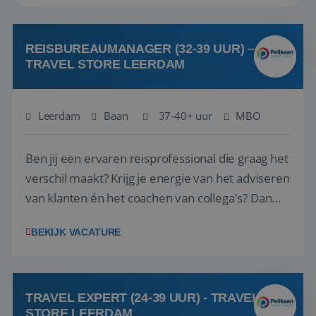
REISBUREAUMANAGER (32-39 UUR) –
TRAVEL STORE LEERDAM
Leerdam
Baan
37-40+ uur
MBO
Ben jij een ervaren reisprofessional die graag het
verschil maakt? Krijg je energie van het adviseren
van klanten én het coachen van collega's? Dan
zijn wij op zoek naar jou. Bij Travel Store Leerdam
BEKIJK VACATURE
(onderdeel van Pelikaan Travel Group) zoeken
we een Reisbureaumanager die samen met het
team het reisbureau verder...
TRAVEL EXPERT (24-39 UUR) - TRAVEL
STORE LEERDAM