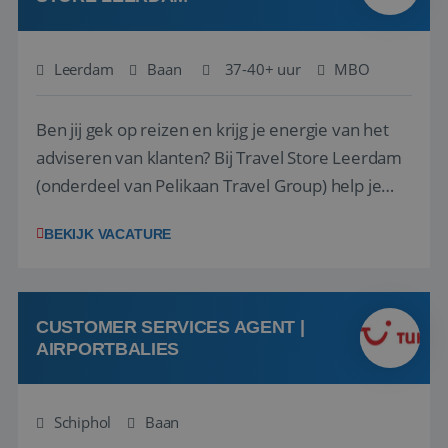
Leerdam
Baan
37-40+ uur
MBO
Ben jij gek op reizen en krijg je energie van het
adviseren van klanten? Bij Travel Store Leerdam
(onderdeel van Pelikaan Travel Group) help je
klanten met zorg en aandacht hun ideale reis te
BEKIJK VACATURE
vinden. Samen maken we van elke reis een
onvergetelijke ervaring. Of je nu al jaren ervaring
hebt in de reisbranche of j...
CUSTOMER SERVICES AGENT |
AIRPORTBALIES
Schiphol
Baan