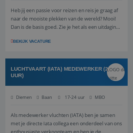
Heb jij een passie voor reizen en reis je graag af
naar de mooiste plekken van de wereld? Mooi!
Dan is de basis goed. Zie je het als een uitdaging
om anderen te inspireren en ondersteunen met
BEKIJK VACATURE
het samenstellen en boeken van de perfecte
vakantie en is verkopen je tweede natuur? Al
deze onderdelen zijn nu samen gevoegd...
LUCHTVAART (IATA) MEDEWERKER (24-32
UUR)
Diemen
Baan
17-24 uur
MBO
Als medewerker vluchten (IATA) ben je samen
met je directe Iata collega een onderdeel van ons
enthousiaste verkoopteam en ben je de