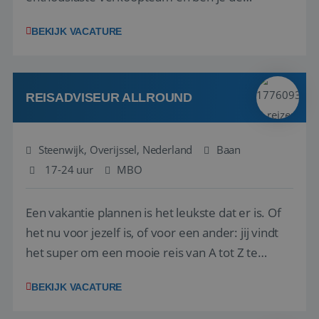
vraagbaak voor alles met betrekking tot vluchten
BEKIJK VACATURE
en tarieven waar je collega’s niet uitkomen.
Voorts ben je verantwoordelijk voor een stuk
kwaliteitsbewaking van alles wat met IATA te m...
REISADVISEUR ALLROUND
Steenwijk, Overijssel, Nederland
Baan
17-24 uur
MBO
Een vakantie plannen is het leukste dat er is. Of
het nu voor jezelf is, of voor een ander: jij vindt
het super om een mooie reis van A tot Z te
regelen. Door jouw kennis en ervaring leren onze
BEKIJK VACATURE
vakantiegangers de meest prachtige plekjes op
aarde kennen! 🏝️Wat ga je doen?Klantgericht