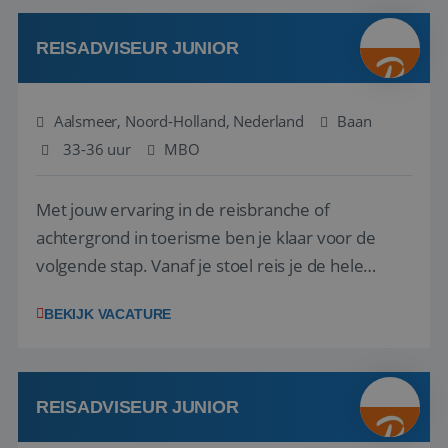
werken: of het nu gaat om vragen ...
REISADVISEUR JUNIOR
Aalsmeer, Noord-Holland, Nederland
Baan
33-36 uur
MBO
Met jouw ervaring in de reisbranche of
achtergrond in toerisme ben je klaar voor de
volgende stap. Vanaf je stoel reis je de hele
wereld over en speel je moeiteloos in op de
BEKIJK VACATURE
wensen van je team, je klant en wat er in de
reiswereld gebeurt. Met je enthousiasme weet je
klanten te overtuigen om die droomreis te
boeken! ...
REISADVISEUR JUNIOR