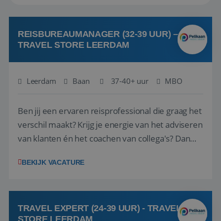
REISBUREAUMANAGER (32-39 UUR) –
TRAVEL STORE LEERDAM
Leerdam
Baan
37-40+ uur
MBO
Ben jij een ervaren reisprofessional die graag het
verschil maakt? Krijg je energie van het adviseren
van klanten én het coachen van collega's? Dan
zijn wij op zoek naar jou. Bij Travel Store Leerdam
BEKIJK VACATURE
(onderdeel van Pelikaan Travel Group) zoeken
we een Reisbureaumanager die samen met het
team het reisbureau verder...
TRAVEL EXPERT (24-39 UUR) - TRAVEL
STORE LEERDAM