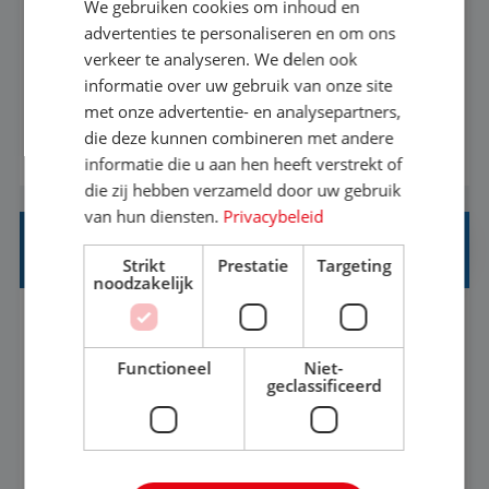
We gebruiken cookies om inhoud en
Met jouw ervaring in de reisbranche of
advertenties te personaliseren en om ons
verkeer te analyseren. We delen ook
achtergrond in toerisme ben je klaar voor de
informatie over uw gebruik van onze site
volgende stap. Vanaf je stoel reis je de hele
met onze advertentie- en analysepartners,
wereld over en speel je moeiteloos in op de
die deze kunnen combineren met andere
BEKIJK VACATURE
wensen van je team, je klant en wat er in de
informatie die u aan hen heeft verstrekt of
reiswereld gebeurt. Met je enthousiasme weet je
die zij hebben verzameld door uw gebruik
klanten te overtuigen om die droomreis te
van hun diensten.
Privacybeleid
boeken! ...
REISADVISEUR ALLROUND
Strikt
Prestatie
Targeting
noodzakelijk
Aalsmeer, Noord-Holland, Nederland
Baan
33-36 uur
MBO
Functioneel
Niet-
geclassificeerd
Een vakantie plannen is het leukste dat er is. Of
het nu voor jezelf is, of voor een ander: jij vindt
het super om een mooie reis van A tot Z te