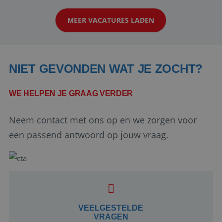
klanten te overtuigen om die droomreis te
MEER VACATURES LADEN
boeken! ...
NIET GEVONDEN WAT JE ZOCHT?
WE HELPEN JE GRAAG VERDER
Neem contact met ons op en we zorgen voor
Google Privacy Policy
een passend antwoord op jouw vraag.
li_gc
5 maanden 4
LinkedIn
weken
Corporation
.linkedin.com
VEELGESTELDE
VRAGEN