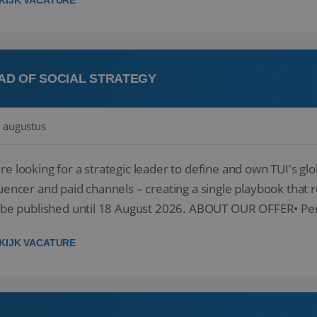
KIJK VACATURE
AD OF SOCIAL STRATEGY
 augustus
re looking for a strategic leader to define and own TUI's glob
luencer and paid channels – creating a single playbook that re
l be published until 18 August 2026. ABOUT OUR OFFER• Per
re...
KIJK VACATURE