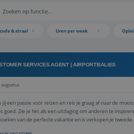
code & straal
Uren per week
Ople
STOMER SERVICES AGENT | AIRPORTBALIES
 augustus
 jij een passie voor reizen en reis je graag af naar de mooi
is goed. Zie je het als een uitdaging om anderen te inspi
boeken van de perfecte vakantie en is verkopen je tweede 
oegd...