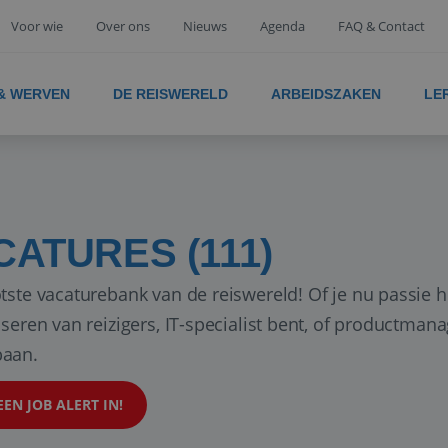
Voor wie
Over ons
Nieuws
Agenda
FAQ & Contact
 & WERVEN
DE REISWERELD
ARBEIDSZAKEN
LE
CATURES (111)
tste vacaturebank van de reiswereld! Of je nu passie h
iseren van reizigers, IT-specialist bent, of productman
aan.
EEN JOB ALERT IN!