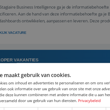
 Stagiaire Business Intelligence ga je de informatiebehoefte
cificeren. Aan de hand van deze informatiebehoefte ga je 
dashboards ontwikkelen, aanpassen en leveren. Deze produ
 ons datawa...
KIJK VACATURE
KOPER VAKANTIES
e maakt gebruik van cookies.
 augustus
kies om inhoud en advertenties te personaliseren en om ons ver
len ook informatie over uw gebruik van onze site met onze adver
 vindt de mooiste plekjes ter wereld en geeft eenoudergezi
 die deze kunnen combineren met andere informatie die u aan hen
anties van hun leven, hoe gaaf is dat? Ben jij de commerciële
n verzameld door uw gebruik van hun diensten.
Privacybeleid
 onderhandeling als op verkenning bij een nieuwe accommod