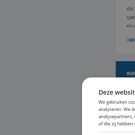
Als
spe
en 
uit
BE
IN
Deze websit
1
We gebruiken coo
analyseren. We de
Jij
analysepartners,
vak
of die zij hebbe
een