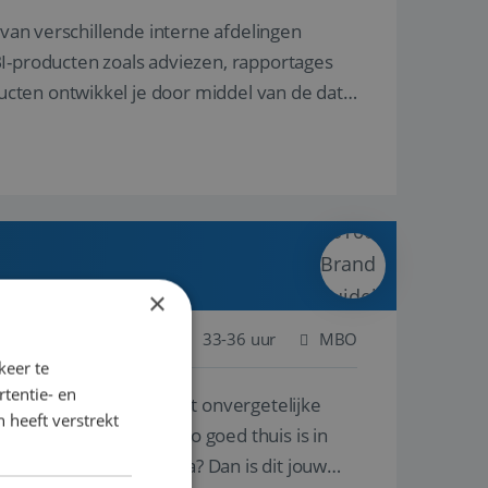
 van verschillende interne afdelingen
BI-producten zoals adviezen, rapportages
cten ontwikkel je door middel van de data
×
Nijmegen
Baan
33-36 uur
MBO
keer te
tentie- en
nnen én singles de meest onvergetelijke
 heeft verstrekt
 professional die net zo goed thuis is in
atie ergens in Europa? Dan is dit jouw