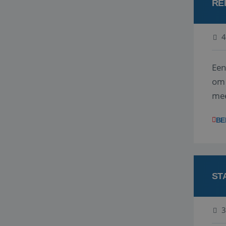
RE
4
Een
om 
mee
vra
BE
ST
3