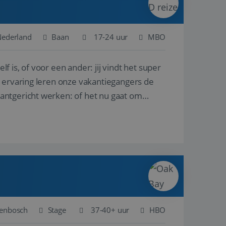
Nederland
Baan
17-24 uur
MBO
lf is, of voor een ander: jij vindt het super
n ervaring leren onze vakantiegangers de
lantgericht werken: of het nu gaat om
genbosch
Stage
37-40+ uur
HBO