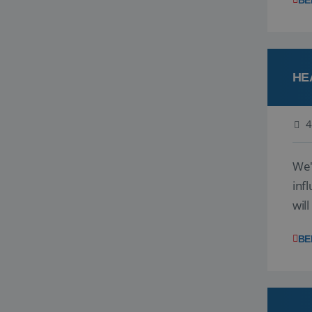
BE
HE
4
We'
inf
wil
disc
BE