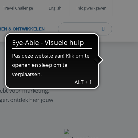
Travel Challenge
English
Inlog werkgever
REN & ONTWIKKELEN
ebt voor marketing,
ager, ontdek hier jouw