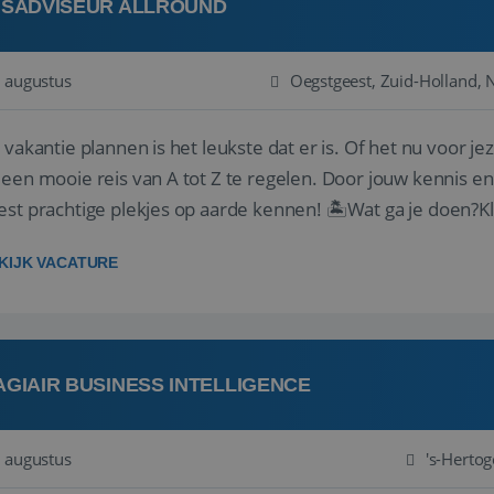
ISADVISEUR ALLROUND
 augustus
Oegstgeest, Zuid-Holland, 
 vakantie plannen is het leukste dat er is. Of het nu voor jeze
een mooie reis van A tot Z te regelen. Door jouw kennis e
st prachtige plekjes op aarde kennen! 🏝️Wat ga je doen?K
gen ...
KIJK VACATURE
AGIAIR BUSINESS INTELLIGENCE
 augustus
's-Herto