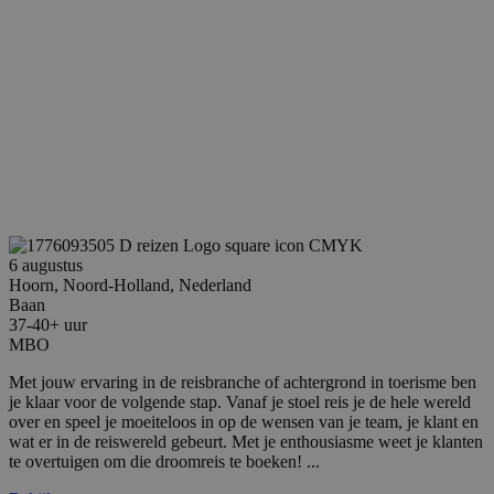
goede we
deze web
bcookie
1 jaar
Dit is ee
Microsoft
MSN 1st 
Corporation
voor het
.linkedin.com
inhoud 
website v
media.
SM
.c.clarity.ms
Sessie
Dit is ee
MSN 1st 
die we g
het gebr
website 
analyses
6 augustus
_gcl_au
2 maanden 4
Deze coo
Google LLC
weken
ingestel
.reiswerk.nl
Hoorn, Noord-Holland, Nederland
Doublecl
Baan
informati
37-40+ uur
hoe de e
MBO
de websi
en over 
adverten
Met jouw ervaring in de reisbranche of achtergrond in toerisme ben
eindgebr
je klaar voor de volgende stap. Vanaf je stoel reis je de hele wereld
gezien v
over en speel je moeiteloos in op de wensen van je team, je klant en
genoemd
bezocht.
wat er in de reiswereld gebeurt. Met je enthousiasme weet je klanten
te overtuigen om die droomreis te boeken! ...
_fbp
2 maanden 4
Gebruikt
Meta Platform
weken
Faceboo
Inc.