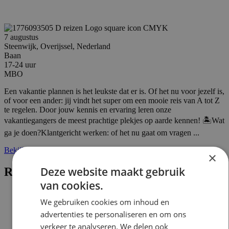
7 augustus
Steenwijk, Overijssel, Nederland
Baan
17-24 uur
MBO
Een vakantie plannen is het leukste dat er is. Of het nu voor jezelf is,
of voor een ander: jij vindt het super om een mooie reis van A tot Z
te regelen. Door jouw kennis en ervaring leren onze
vakantiegangers de meest prachtige plekjes op aarde kennen! 🏝️Wat
ga je doen?Klantgericht werken: of het nu gaat om vragen ...
Bekijk vacature
×
Deze website maakt gebruik
Reisadviseur Junior
van cookies.
We gebruiken cookies om inhoud en
advertenties te personaliseren en om ons
verkeer te analyseren. We delen ook