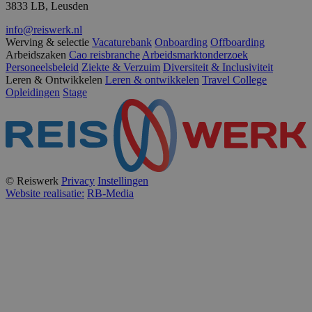
3833 LB, Leusden
info@reiswerk.nl
Werving & selectie
Vacaturebank
Onboarding
Offboarding
Arbeidszaken
Cao reisbranche
Arbeidsmarktonderzoek
Personeelsbeleid
Ziekte & Verzuim
Diversiteit & Inclusiviteit
Leren & Ontwikkelen
Leren & ontwikkelen
Travel College
Opleidingen
Stage
© Reiswerk
Privacy
Instellingen
Website realisatie:
RB-Media