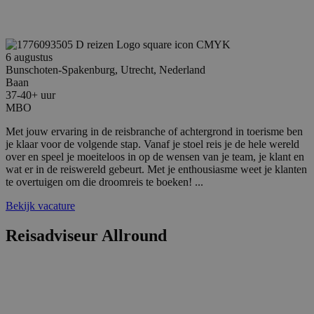
VISITOR_PRIVACY_METADATA
5 maanden 4
YouTube
weken
.youtube.com
6 augustus
Bunschoten-Spakenburg, Utrecht, Nederland
Baan
37-40+ uur
MBO
Met jouw ervaring in de reisbranche of achtergrond in toerisme ben
je klaar voor de volgende stap. Vanaf je stoel reis je de hele wereld
over en speel je moeiteloos in op de wensen van je team, je klant en
wat er in de reiswereld gebeurt. Met je enthousiasme weet je klanten
te overtuigen om die droomreis te boeken! ...
Bekijk vacature
Reisadviseur Allround