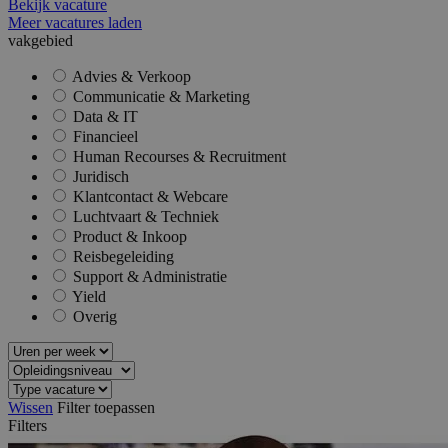
Bekijk vacature
reeks
.reiswerk.nl
adverten
Meer vacatures laden
te levere
vakgebied
realtime
externe 
Advies & Verkoop
ANONCHK
9 minuten 59
Deze coo
Microsoft
Communicatie & Marketing
seconden
verzamel
Corporation
Data & IT
over hoe
.c.clarity.ms
eindgebr
Financieel
website 
Human Recourses & Recruitment
over eve
adverten
Juridisch
eindgebr
Klantcontact & Webcare
mogelijk
Luchtvaart & Techniek
voordat 
genoemd
Product & Inkoop
bezocht.
Reisbegeleiding
MUID
1 jaar
Deze coo
Microsoft
Support & Administratie
veel geb
Corporation
Yield
mijn Mic
.bing.com
unieke g
Overig
Het kan
ingestel
ingeslot
scripts.
wordt a
dat het
Wissen
Filter toepassen
synchron
Filters
veel vers
Microsof