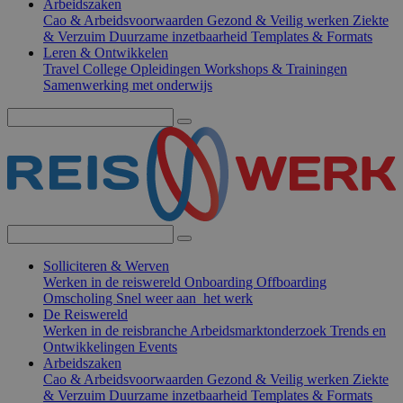
Arbeidszaken
Cao & Arbeidsvoorwaarden
Gezond & Veilig werken
Ziekte
& Verzuim
Duurzame inzetbaarheid
Templates & Formats
Leren & Ontwikkelen
Travel College
Opleidingen
Workshops & Trainingen
Samenwerking met onderwijs
Solliciteren & Werven
Werken in de reiswereld
Onboarding
Offboarding
Omscholing
Snel weer aan het werk
De Reiswereld
Werken in de reisbranche
Arbeidsmarktonderzoek
Trends en
Ontwikkelingen
Events
Arbeidszaken
Cao & Arbeidsvoorwaarden
Gezond & Veilig werken
Ziekte
& Verzuim
Duurzame inzetbaarheid
Templates & Formats