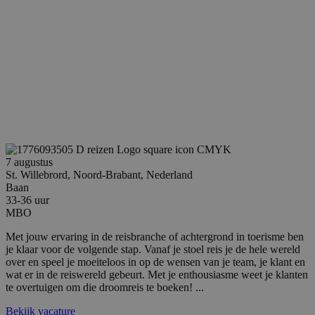
Google Privacy Policy
7 augustus
St. Willebrord, Noord-Brabant, Nederland
Baan
33-36 uur
MBO
li_gc
5 maanden 4
LinkedIn
weken
Corporation
Met jouw ervaring in de reisbranche of achtergrond in toerisme ben
.linkedin.com
je klaar voor de volgende stap. Vanaf je stoel reis je de hele wereld
over en speel je moeiteloos in op de wensen van je team, je klant en
wat er in de reiswereld gebeurt. Met je enthousiasme weet je klanten
te overtuigen om die droomreis te boeken! ...
_GRECAPTCHA
5 maanden 4
Google LLC
Bekijk vacature