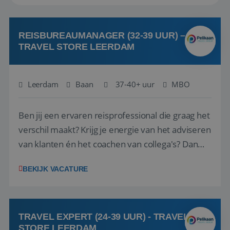
REISBUREAUMANAGER (32-39 UUR) –
TRAVEL STORE LEERDAM
Leerdam
Baan
37-40+ uur
MBO
Ben jij een ervaren reisprofessional die graag het
verschil maakt? Krijg je energie van het adviseren
van klanten én het coachen van collega's? Dan
zijn wij op zoek naar jou. Bij Travel Store Leerdam
BEKIJK VACATURE
(onderdeel van Pelikaan Travel Group) zoeken
we een Reisbureaumanager die samen met het
team het reisbureau verder...
TRAVEL EXPERT (24-39 UUR) - TRAVEL
STORE LEERDAM