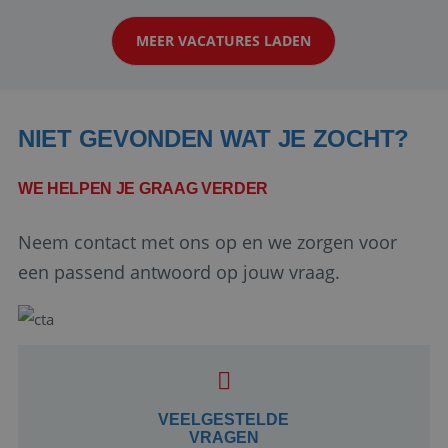
klanten te overtuigen om die droomreis te
MEER VACATURES LADEN
boeken! ...
NIET GEVONDEN WAT JE ZOCHT?
WE HELPEN JE GRAAG VERDER
Neem contact met ons op en we zorgen voor
Google Privacy Policy
een passend antwoord op jouw vraag.
li_gc
5 maanden 4
LinkedIn
weken
Corporation
.linkedin.com
VEELGESTELDE
VRAGEN