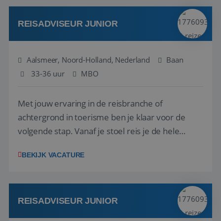
werken: of het nu gaat om vragen ...
REISADVISEUR JUNIOR
Aalsmeer, Noord-Holland, Nederland
Baan
33-36 uur
MBO
Met jouw ervaring in de reisbranche of
achtergrond in toerisme ben je klaar voor de
volgende stap. Vanaf je stoel reis je de hele
wereld over en speel je moeiteloos in op de
BEKIJK VACATURE
wensen van je team, je klant en wat er in de
reiswereld gebeurt. Met je enthousiasme weet je
klanten te overtuigen om die droomreis te
boeken! ...
REISADVISEUR JUNIOR