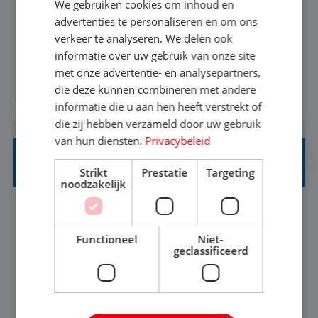
We gebruiken cookies om inhoud en
Met jouw ervaring in de reisbranche of
advertenties te personaliseren en om ons
verkeer te analyseren. We delen ook
achtergrond in toerisme ben je klaar voor de
informatie over uw gebruik van onze site
volgende stap. Vanaf je stoel reis je de hele
met onze advertentie- en analysepartners,
wereld over en speel je moeiteloos in op de
die deze kunnen combineren met andere
BEKIJK VACATURE
wensen van je team, je klant en wat er in de
informatie die u aan hen heeft verstrekt of
reiswereld gebeurt. Met je enthousiasme weet je
die zij hebben verzameld door uw gebruik
klanten te overtuigen om die droomreis te
van hun diensten.
Privacybeleid
boeken! ...
REISADVISEUR ALLROUND
Strikt
Prestatie
Targeting
noodzakelijk
Aalsmeer, Noord-Holland, Nederland
Baan
33-36 uur
MBO
Functioneel
Niet-
geclassificeerd
Een vakantie plannen is het leukste dat er is. Of
het nu voor jezelf is, of voor een ander: jij vindt
het super om een mooie reis van A tot Z te