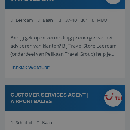
Leerdam
Baan
37-40+ uur
MBO
Ben jij gek op reizen en krijg je energie van het
adviseren van klanten? Bij Travel Store Leerdam
(onderdeel van Pelikaan Travel Group) help je
klanten met zorg en aandacht hun ideale reis te
BEKIJK VACATURE
vinden. Samen maken we van elke reis een
onvergetelijke ervaring. Of je nu al jaren ervaring
hebt in de reisbranche of j...
CUSTOMER SERVICES AGENT |
AIRPORTBALIES
Schiphol
Baan