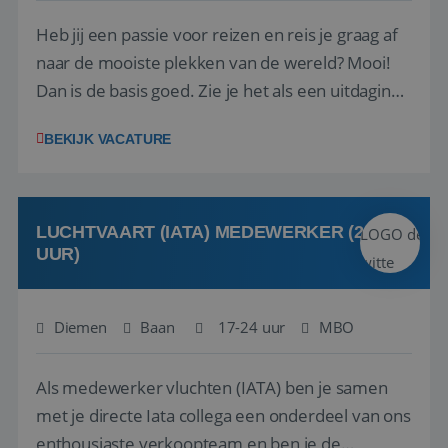
Heb jij een passie voor reizen en reis je graag af
naar de mooiste plekken van de wereld? Mooi!
Dan is de basis goed. Zie je het als een uitdaging
om anderen te inspireren en ondersteunen met
BEKIJK VACATURE
het samenstellen en boeken van de perfecte
vakantie en is verkopen je tweede natuur? Al
deze onderdelen zijn nu samen gevoegd...
LUCHTVAART (IATA) MEDEWERKER (24-32
UUR)
Diemen
Baan
17-24 uur
MBO
Als medewerker vluchten (IATA) ben je samen
met je directe Iata collega een onderdeel van ons
enthousiaste verkoopteam en ben je de