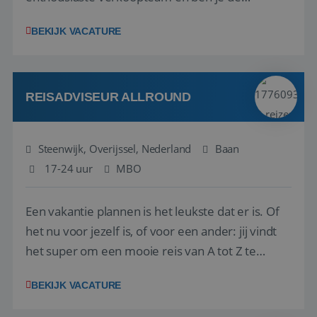
vraagbaak voor alles met betrekking tot vluchten
BEKIJK VACATURE
en tarieven waar je collega’s niet uitkomen.
Voorts ben je verantwoordelijk voor een stuk
kwaliteitsbewaking van alles wat met IATA te m...
REISADVISEUR ALLROUND
Steenwijk, Overijssel, Nederland
Baan
17-24 uur
MBO
Een vakantie plannen is het leukste dat er is. Of
het nu voor jezelf is, of voor een ander: jij vindt
het super om een mooie reis van A tot Z te
regelen. Door jouw kennis en ervaring leren onze
BEKIJK VACATURE
vakantiegangers de meest prachtige plekjes op
aarde kennen! 🏝️Wat ga je doen?Klantgericht