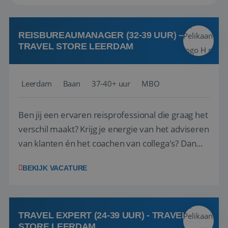
REISBUREAUMANAGER (32-39 UUR) –
TRAVEL STORE LEERDAM
Leerdam
Baan
37-40+ uur
MBO
Ben jij een ervaren reisprofessional die graag het
verschil maakt? Krijg je energie van het adviseren
van klanten én het coachen van collega's? Dan
zijn wij op zoek naar jou. Bij Travel Store Leerdam
BEKIJK VACATURE
(onderdeel van Pelikaan Travel Group) zoeken
we een Reisbureaumanager die samen met het
team het reisbureau verder...
TRAVEL EXPERT (24-39 UUR) - TRAVEL
STORE LEERDAM