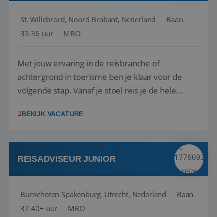
St. Willebrord, Noord-Brabant, Nederland
Baan
33-36 uur
MBO
Met jouw ervaring in de reisbranche of
achtergrond in toerisme ben je klaar voor de
volgende stap. Vanaf je stoel reis je de hele
wereld over en speel je moeiteloos in op de
BEKIJK VACATURE
wensen van je team, je klant en wat er in de
reiswereld gebeurt. Met je enthousiasme weet je
klanten te overtuigen om die droomreis te
boeken! ...
REISADVISEUR JUNIOR
Bunschoten-Spakenburg, Utrecht, Nederland
Baan
37-40+ uur
MBO