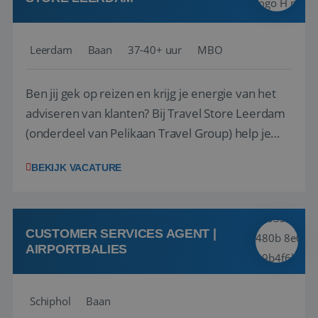
Leerdam
Baan
37-40+ uur
MBO
Ben jij gek op reizen en krijg je energie van het
adviseren van klanten? Bij Travel Store Leerdam
(onderdeel van Pelikaan Travel Group) help je
klanten met zorg en aandacht hun ideale reis te
BEKIJK VACATURE
vinden. Samen maken we van elke reis een
onvergetelijke ervaring. Of je nu al jaren ervaring
hebt in de reisbranche of j...
CUSTOMER SERVICES AGENT |
AIRPORTBALIES
Schiphol
Baan