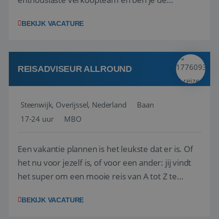
vraagbaak voor alles met betrekking tot vluchten
BEKIJK VACATURE
en tarieven waar je collega’s niet uitkomen.
Voorts ben je verantwoordelijk voor een stuk
kwaliteitsbewaking van alles wat met IATA te m...
REISADVISEUR ALLROUND
Steenwijk, Overijssel, Nederland
Baan
17-24 uur
MBO
Een vakantie plannen is het leukste dat er is. Of
het nu voor jezelf is, of voor een ander: jij vindt
het super om een mooie reis van A tot Z te
regelen. Door jouw kennis en ervaring leren onze
BEKIJK VACATURE
vakantiegangers de meest prachtige plekjes op
aarde kennen! 🏝️Wat ga je doen?Klantgericht