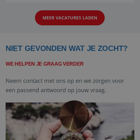
reiswereld gebeurt. Met je enthousiasme weet je
strikt noodzakelijke cookies.
klanten te overtuigen om die droomreis te
Aanbieder
/
Naam
Vervaldatum
Domein
MEER VACATURES LADEN
boeken! ...
PHPSESSID
Sessie
PHP.net
www.reiswerk.nl
NIET GEVONDEN WAT JE ZOCHT?
WE HELPEN JE GRAAG VERDER
Neem contact met ons op en we zorgen voor
een passend antwoord op jouw vraag.
Google Privacy Policy