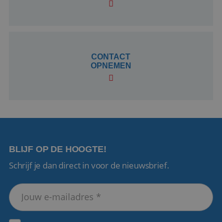
CookieScriptConsent
4 weken 2
CookieScript
dagen
www.reiswerk.nl
CONTACT
OPNEMEN
VISITOR_PRIVACY_METADATA
5 maanden 4
YouTube
weken
.youtube.com
BLIJF OP DE HOOGTE!
Schrijf je dan direct in voor de nieuwsbrief.