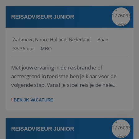
werken: of het nu gaat om vragen ...
REISADVISEUR JUNIOR
Aalsmeer, Noord-Holland, Nederland
Baan
33-36 uur
MBO
Met jouw ervaring in de reisbranche of
achtergrond in toerisme ben je klaar voor de
volgende stap. Vanaf je stoel reis je de hele
wereld over en speel je moeiteloos in op de
BEKIJK VACATURE
wensen van je team, je klant en wat er in de
reiswereld gebeurt. Met je enthousiasme weet je
klanten te overtuigen om die droomreis te
boeken! ...
REISADVISEUR JUNIOR