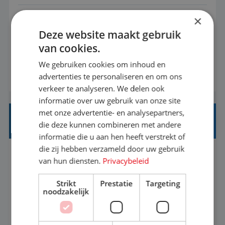
×
Met jouw ervaring in de reisbranche of
Deze website maakt gebruik
achtergrond in toerisme ben je klaar voor de
van cookies.
volgende stap. Vanaf je stoel reis je de hele
wereld over en speel je moeiteloos in op de
We gebruiken cookies om inhoud en
BEKIJK VACATURE
advertenties te personaliseren en om ons
wensen van je team, je klant en wat er in de
verkeer te analyseren. We delen ook
reiswereld gebeurt. Met je enthousiasme weet je
informatie over uw gebruik van onze site
klanten te overtuigen om die droomreis te
met onze advertentie- en analysepartners,
boeken! ...
REISADVISEUR ALLROUND
die deze kunnen combineren met andere
informatie die u aan hen heeft verstrekt of
die zij hebben verzameld door uw gebruik
Aalsmeer, Noord-Holland, Nederland
Baan
van hun diensten.
Privacybeleid
33-36 uur
MBO
Strikt
Prestatie
Targeting
noodzakelijk
Een vakantie plannen is het leukste dat er is. Of
het nu voor jezelf is, of voor een ander: jij vindt