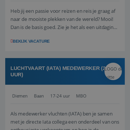
Heb jij een passie voor reizen en reis je graag af
naar de mooiste plekken van de wereld? Mooi!
Dan is de basis goed. Zie je het als een uitdaging
om anderen te inspireren en ondersteunen met
BEKIJK VACATURE
het samenstellen en boeken van de perfecte
vakantie en is verkopen je tweede natuur? Al
deze onderdelen zijn nu samen gevoegd...
LUCHTVAART (IATA) MEDEWERKER (24-32
UUR)
Diemen
Baan
17-24 uur
MBO
Als medewerker vluchten (IATA) ben je samen
met je directe Iata collega een onderdeel van ons
enthousiaste verkoopteam en ben je de