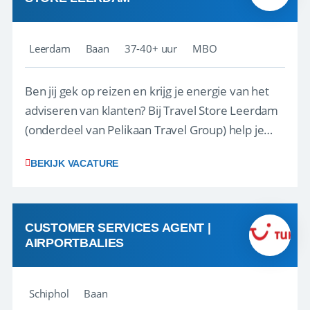
Leerdam
Baan
37-40+ uur
MBO
Ben jij gek op reizen en krijg je energie van het
adviseren van klanten? Bij Travel Store Leerdam
(onderdeel van Pelikaan Travel Group) help je
klanten met zorg en aandacht hun ideale reis te
BEKIJK VACATURE
vinden. Samen maken we van elke reis een
onvergetelijke ervaring. Of je nu al jaren ervaring
hebt in de reisbranche of j...
CUSTOMER SERVICES AGENT |
AIRPORTBALIES
Schiphol
Baan