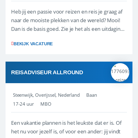
Heb jij een passie voor reizen en reis je graag af
naar de mooiste plekken van de wereld? Mooi!
Dan is de basis goed. Zie je het als een uitdaging
om anderen te inspireren en ondersteunen met
BEKIJK VACATURE
het samenstellen en boeken van de perfecte
vakantie en is verkopen je tweede natuur? Al
deze onderdelen zijn nu samen gevoegd...
REISADVISEUR ALLROUND
Steenwijk, Overijssel, Nederland
Baan
17-24 uur
MBO
Een vakantie plannen is het leukste dat er is. Of
het nu voor jezelf is, of voor een ander: jij vindt