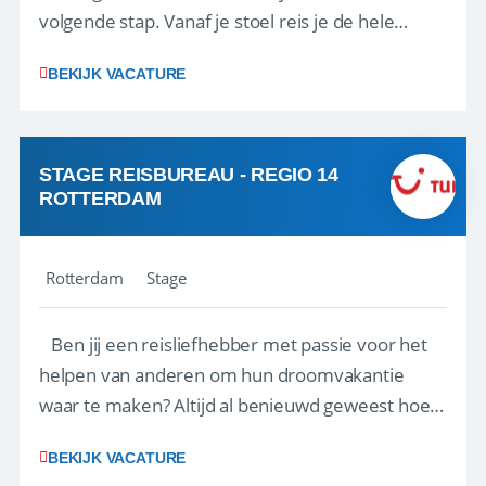
volgende stap. Vanaf je stoel reis je de hele
wereld over en speel je moeiteloos in op de
BEKIJK VACATURE
wensen van je team, je klant en wat er in de
reiswereld gebeurt. Met je enthousiasme weet je
klanten te overtuigen om die droomreis te
boeken! ...
STAGE REISBUREAU - REGIO 14
ROTTERDAM
Rotterdam
Stage
Ben jij een reisliefhebber met passie voor het
helpen van anderen om hun droomvakantie
waar te maken? Altijd al benieuwd geweest hoe
het eraan toegaat achter de schermen bij een
BEKIJK VACATURE
van de grootste reisorganisaties? Dan is een