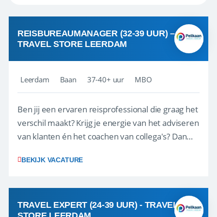
REISBUREAUMANAGER (32-39 UUR) –
TRAVEL STORE LEERDAM
Leerdam
Baan
37-40+ uur
MBO
Ben jij een ervaren reisprofessional die graag het
verschil maakt? Krijg je energie van het adviseren
van klanten én het coachen van collega's? Dan
zijn wij op zoek naar jou. Bij Travel Store Leerdam
BEKIJK VACATURE
(onderdeel van Pelikaan Travel Group) zoeken
we een Reisbureaumanager die samen met het
team het reisbureau verder...
TRAVEL EXPERT (24-39 UUR) - TRAVEL
STORE LEERDAM