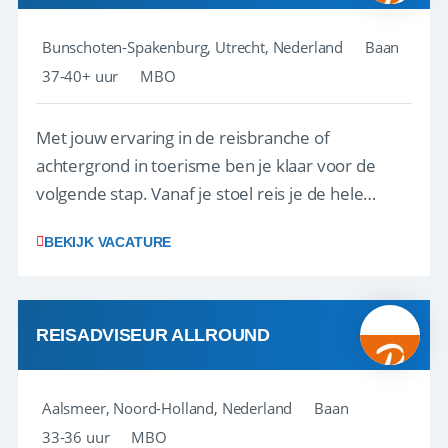
Bunschoten-Spakenburg, Utrecht, Nederland
Baan
37-40+ uur
MBO
Met jouw ervaring in de reisbranche of
achtergrond in toerisme ben je klaar voor de
volgende stap. Vanaf je stoel reis je de hele
wereld over en speel je moeiteloos in op de
BEKIJK VACATURE
wensen van je team, je klant en wat er in de
reiswereld gebeurt. Met je enthousiasme weet je
klanten te overtuigen om die droomreis te
boeken! ...
REISADVISEUR ALLROUND
Aalsmeer, Noord-Holland, Nederland
Baan
33-36 uur
MBO