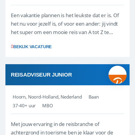
Een vakantie plannen is het leukste dat er is. Of
het nu voor jezelf is, of voor een ander: jij vindt
het super om een mooie reis van A tot Z te
regelen. Door jouw kennis en ervaring leren onze
BEKIJK VACATURE
vakantiegangers de meest prachtige plekjes op
aarde kennen! 🏝️Wat ga je doen?Klantgericht
werken: of het nu gaat om vragen ...
REISADVISEUR JUNIOR
Hoorn, Noord-Holland, Nederland
Baan
37-40+ uur
MBO
Met jouw ervaring in de reisbranche of
achtergrond in toerisme ben je klaar voor de