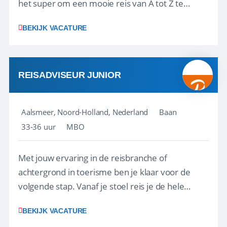
het super om een mooie reis van A tot Z te
regelen. Door jouw kennis en ervaring leren onze
BEKIJK VACATURE
vakantiegangers de meest prachtige plekjes op
aarde kennen! 🏝️Wat ga je doen?Klantgericht
werken: of het nu gaat om vragen ...
REISADVISEUR JUNIOR
Aalsmeer, Noord-Holland, Nederland
Baan
33-36 uur
MBO
Met jouw ervaring in de reisbranche of
achtergrond in toerisme ben je klaar voor de
volgende stap. Vanaf je stoel reis je de hele
wereld over en speel je moeiteloos in op de
BEKIJK VACATURE
wensen van je team, je klant en wat er in de