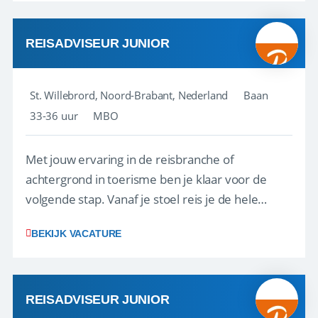
reiswereld gebeurt. Met je enthousiasme weet je
klanten te overtuigen om die droomreis te
boeken! ...
REISADVISEUR JUNIOR
St. Willebrord, Noord-Brabant, Nederland
Baan
33-36 uur
MBO
Met jouw ervaring in de reisbranche of
achtergrond in toerisme ben je klaar voor de
volgende stap. Vanaf je stoel reis je de hele
wereld over en speel je moeiteloos in op de
BEKIJK VACATURE
wensen van je team, je klant en wat er in de
reiswereld gebeurt. Met je enthousiasme weet je
klanten te overtuigen om die droomreis te
boeken! ...
REISADVISEUR JUNIOR