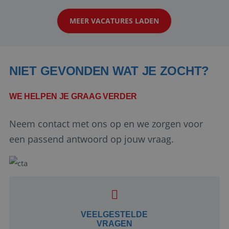
klanten te overtuigen om die droomreis te
MEER VACATURES LADEN
boeken! ...
NIET GEVONDEN WAT JE ZOCHT?
WE HELPEN JE GRAAG VERDER
Neem contact met ons op en we zorgen voor
Google Privacy Policy
een passend antwoord op jouw vraag.
li_gc
5 maanden 4
LinkedIn
weken
Corporation
.linkedin.com
VEELGESTELDE
VRAGEN