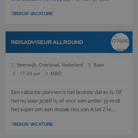
vraagbaak voor alles met betrekking tot vluchten
BEKIJK VACATURE
en tarieven waar je collega’s niet uitkomen.
Voorts ben je verantwoordelijk voor een stuk
kwaliteitsbewaking van alles wat met IATA te m...
REISADVISEUR ALLROUND
Steenwijk, Overijssel, Nederland
Baan
17-24 uur
MBO
Een vakantie plannen is het leukste dat er is. Of
het nu voor jezelf is, of voor een ander: jij vindt
het super om een mooie reis van A tot Z te
regelen. Door jouw kennis en ervaring leren onze
BEKIJK VACATURE
vakantiegangers de meest prachtige plekjes op
aarde kennen! 🏝️Wat ga je doen?Klantgericht