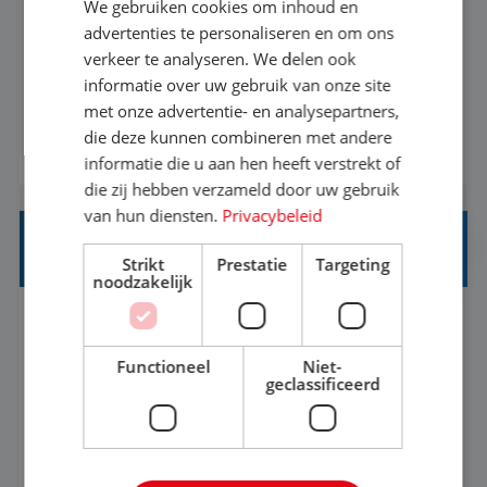
We gebruiken cookies om inhoud en
Met jouw ervaring in de reisbranche of
advertenties te personaliseren en om ons
verkeer te analyseren. We delen ook
achtergrond in toerisme ben je klaar voor de
informatie over uw gebruik van onze site
volgende stap. Vanaf je stoel reis je de hele
met onze advertentie- en analysepartners,
wereld over en speel je moeiteloos in op de
die deze kunnen combineren met andere
BEKIJK VACATURE
wensen van je team, je klant en wat er in de
informatie die u aan hen heeft verstrekt of
reiswereld gebeurt. Met je enthousiasme weet je
die zij hebben verzameld door uw gebruik
klanten te overtuigen om die droomreis te
van hun diensten.
Privacybeleid
boeken! ...
REISADVISEUR ALLROUND
Strikt
Prestatie
Targeting
noodzakelijk
Aalsmeer, Noord-Holland, Nederland
Baan
33-36 uur
MBO
Functioneel
Niet-
geclassificeerd
Een vakantie plannen is het leukste dat er is. Of
het nu voor jezelf is, of voor een ander: jij vindt
het super om een mooie reis van A tot Z te