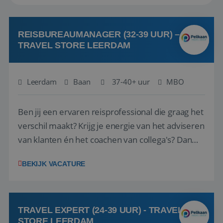
REISBUREAUMANAGER (32-39 UUR) –
TRAVEL STORE LEERDAM
Leerdam
Baan
37-40+ uur
MBO
Ben jij een ervaren reisprofessional die graag het
verschil maakt? Krijg je energie van het adviseren
van klanten én het coachen van collega's? Dan
zijn wij op zoek naar jou. Bij Travel Store Leerdam
BEKIJK VACATURE
(onderdeel van Pelikaan Travel Group) zoeken
we een Reisbureaumanager die samen met het
team het reisbureau verder...
TRAVEL EXPERT (24-39 UUR) - TRAVEL
STORE LEERDAM