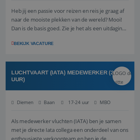
Heb jij een passie voor reizen en reis je graag af
naar de mooiste plekken van de wereld? Mooi!
Dan is de basis goed. Zie je het als een uitdaging
om anderen te inspireren en ondersteunen met
BEKIJK VACATURE
het samenstellen en boeken van de perfecte
vakantie en is verkopen je tweede natuur? Al
deze onderdelen zijn nu samen gevoegd...
LUCHTVAART (IATA) MEDEWERKER (24-32
UUR)
Diemen
Baan
17-24 uur
MBO
Als medewerker vluchten (IATA) ben je samen
met je directe Iata collega een onderdeel van ons
enthousiaste verkoopteam en ben je de