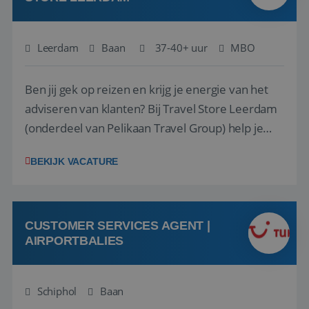
Leerdam
Baan
37-40+ uur
MBO
Ben jij gek op reizen en krijg je energie van het
adviseren van klanten? Bij Travel Store Leerdam
(onderdeel van Pelikaan Travel Group) help je
klanten met zorg en aandacht hun ideale reis te
BEKIJK VACATURE
vinden. Samen maken we van elke reis een
onvergetelijke ervaring. Of je nu al jaren ervaring
hebt in de reisbranche of j...
CUSTOMER SERVICES AGENT |
AIRPORTBALIES
Schiphol
Baan