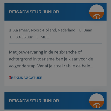
werken: of het nu gaat om vragen ...
REISADVISEUR JUNIOR
Aalsmeer, Noord-Holland, Nederland
Baan
33-36 uur
MBO
Met jouw ervaring in de reisbranche of
achtergrond in toerisme ben je klaar voor de
volgende stap. Vanaf je stoel reis je de hele
wereld over en speel je moeiteloos in op de
BEKIJK VACATURE
wensen van je team, je klant en wat er in de
reiswereld gebeurt. Met je enthousiasme weet je
klanten te overtuigen om die droomreis te
boeken! ...
REISADVISEUR JUNIOR