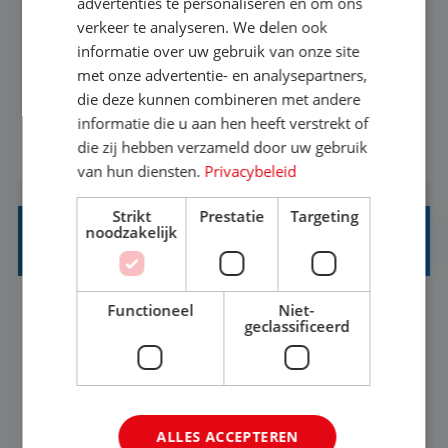
advertenties te personaliseren en om ons
verkeer te analyseren. We delen ook
Met jouw ervaring in de reisbranche of
informatie over uw gebruik van onze site
achtergrond in toerisme ben je klaar voor de
met onze advertentie- en analysepartners,
volgende stap. Vanaf je stoel reis je de hele
die deze kunnen combineren met andere
informatie die u aan hen heeft verstrekt of
wereld over en speel je moeiteloos in op de
die zij hebben verzameld door uw gebruik
BEKIJK VACATURE
wensen van je team, je klant en wat er in de
van hun diensten.
Privacybeleid
reiswereld gebeurt. Met je enthousiasme weet je
klanten te overtuigen om die droomreis te
Strikt
Prestatie
Targeting
noodzakelijk
boeken! ...
REISADVISEUR ALLROUND
Functioneel
Niet-
Aalsmeer, Noord-Holland, Nederland
Baan
geclassificeerd
33-36 uur
MBO
Een vakantie plannen is het leukste dat er is. Of
het nu voor jezelf is, of voor een ander: jij vindt
ALLES ACCEPTEREN