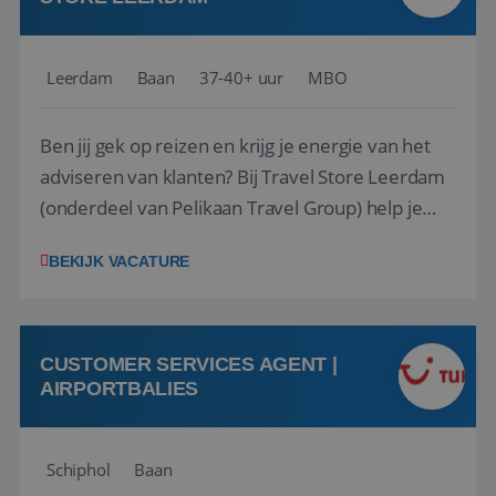
Leerdam
Baan
37-40+ uur
MBO
Ben jij gek op reizen en krijg je energie van het
adviseren van klanten? Bij Travel Store Leerdam
(onderdeel van Pelikaan Travel Group) help je
klanten met zorg en aandacht hun ideale reis te
BEKIJK VACATURE
vinden. Samen maken we van elke reis een
onvergetelijke ervaring. Of je nu al jaren ervaring
hebt in de reisbranche of j...
CUSTOMER SERVICES AGENT |
AIRPORTBALIES
Schiphol
Baan