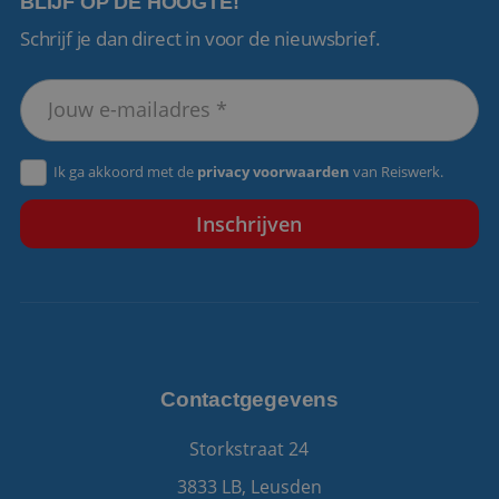
BLIJF OP DE HOOGTE!
Schrijf je dan direct in voor de nieuwsbrief.
VISITOR_PRIVACY_METADATA
5 maanden 4
YouTube
weken
.youtube.com
Ik ga akkoord met de
privacy voorwaarden
van Reiswerk.
Contactgegevens
Storkstraat 24
3833 LB, Leusden