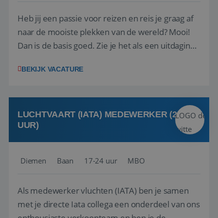
Heb jij een passie voor reizen en reis je graag af
naar de mooiste plekken van de wereld? Mooi!
Dan is de basis goed. Zie je het als een uitdaging
om anderen te inspireren en ondersteunen met
BEKIJK VACATURE
het samenstellen en boeken van de perfecte
vakantie en is verkopen je tweede natuur? Al
deze onderdelen zijn nu samen gevoegd...
LUCHTVAART (IATA) MEDEWERKER (24-32
UUR)
Diemen
Baan
17-24 uur
MBO
Als medewerker vluchten (IATA) ben je samen
met je directe Iata collega een onderdeel van ons
enthousiaste verkoopteam en ben je de