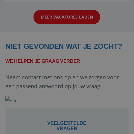
reiswereld gebeurt. Met je enthousiasme weet je
klanten te overtuigen om die droomreis te
MEER VACATURES LADEN
boeken! ...
NIET GEVONDEN WAT JE ZOCHT?
WE HELPEN JE GRAAG VERDER
Google Privacy Policy
Neem contact met ons op en we zorgen voor
een passend antwoord op jouw vraag.
li_gc
5 maanden 4
LinkedIn
weken
Corporation
.linkedin.com
VEELGESTELDE
VRAGEN