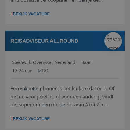
vraagbaak voor alles met betrekking tot vluchten
BEKIJK VACATURE
en tarieven waar je collega’s niet uitkomen.
Voorts ben je verantwoordelijk voor een stuk
kwaliteitsbewaking van alles wat met IATA te m...
REISADVISEUR ALLROUND
Steenwijk, Overijssel, Nederland
Baan
17-24 uur
MBO
Een vakantie plannen is het leukste dat er is. Of
het nu voor jezelf is, of voor een ander: jij vindt
het super om een mooie reis van A tot Z te
regelen. Door jouw kennis en ervaring leren onze
BEKIJK VACATURE
vakantiegangers de meest prachtige plekjes op
aarde kennen! 🏝️Wat ga je doen?Klantgericht