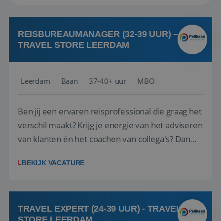
REISBUREAUMANAGER (32-39 UUR) –
TRAVEL STORE LEERDAM
Leerdam
Baan
37-40+ uur
MBO
Ben jij een ervaren reisprofessional die graag het
verschil maakt? Krijg je energie van het adviseren
van klanten én het coachen van collega's? Dan
zijn wij op zoek naar jou. Bij Travel Store Leerdam
BEKIJK VACATURE
(onderdeel van Pelikaan Travel Group) zoeken
we een Reisbureaumanager die samen met het
team het reisbureau verder...
TRAVEL EXPERT (24-39 UUR) - TRAVEL
STORE LEERDAM