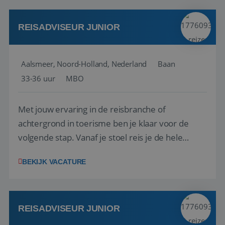
werken: of het nu gaat om vragen ...
REISADVISEUR JUNIOR
Aalsmeer, Noord-Holland, Nederland
Baan
33-36 uur
MBO
Met jouw ervaring in de reisbranche of
achtergrond in toerisme ben je klaar voor de
volgende stap. Vanaf je stoel reis je de hele
wereld over en speel je moeiteloos in op de
BEKIJK VACATURE
wensen van je team, je klant en wat er in de
reiswereld gebeurt. Met je enthousiasme weet je
klanten te overtuigen om die droomreis te
boeken! ...
REISADVISEUR JUNIOR