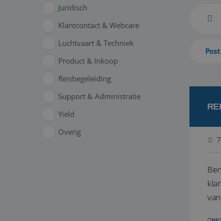
Juridisch
Klantcontact & Webcare
Luchtvaart & Techniek
Post
Product & Inkoop
Reisbegeleiding
Support & Administratie
RE
Yield
Overig
7
Ben
klant
van
ver