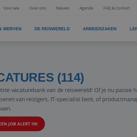
Voor wie
Over ons
Nieuws
Agenda
FAQ & Contact
 & WERVEN
DE REISWERELD
ARBEIDSZAKEN
LE
CATURES (114)
tste vacaturebank van de reiswereld! Of je nu passie h
iseren van reizigers, IT-specialist bent, of productman
aan.
EEN JOB ALERT IN!