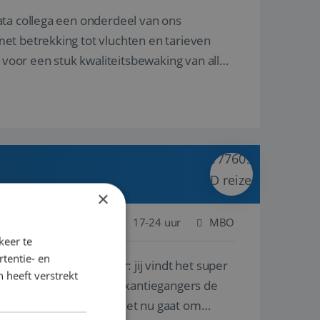
ata collega een onderdeel van ons
et betrekking tot vluchten en tarieven
 voor een stuk kwaliteitsbewaking van alles
×
 Nederland
Baan
17-24 uur
MBO
keer te
tentie- en
lf is, of voor een ander: jij vindt het super
 heeft verstrekt
n ervaring leren onze vakantiegangers de
lantgericht werken: of het nu gaat om