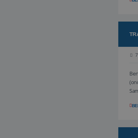
BE
TR
7
Ben j
(on
Samen
reis
BE