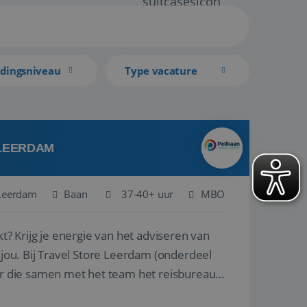
idingsniveau
Type vacature
 LEERDAM
Leerdam
Baan
37-40+ uur
MBO
kt? Krijg je energie van het adviseren van
derdeel
r die samen met het team het reisbureau