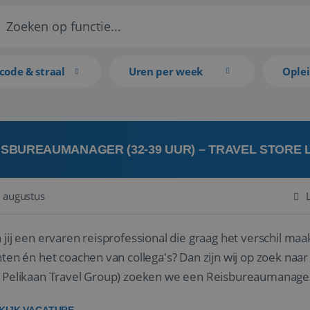
code & straal
Uren per week
Ople
ISBUREAUMANAGER (32-39 UUR) – TRAVEL STORE
 augustus
 jij een ervaren reisprofessional die graag het verschil maa
en én het coachen van collega's? Dan zijn wij op zoek naar jou. Bij Travel Store Leerdam (on
 Pelikaan Travel Group) zoeken we een Reisbureaumanage
der...