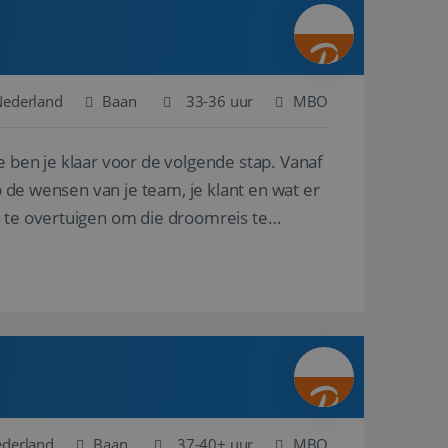
ina's.
gasten op te slaan
et-essentiële
akelijke cookie
Nederland
Baan
33-36 uur
MBO
uitgevoerd met het
rscheid te maken
e ben je klaar voor de volgende stap. Vanaf
g voor de website,
en over het
p de wensen van je team, je klant en wat er
n te overtuigen om die droomreis te
Cookie-Script.com-
 bezoekers te
okie-Script.com is
toestemming van de
interactie met de
vens over de
trekking tot
lingen, zodat hun
 toekomstige
Omschrijving
ederland
Baan
37-40+ uur
MBO