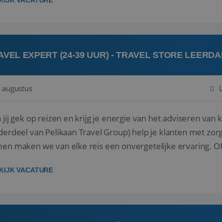
KIJK VACATURE
AVEL EXPERT (24-39 UUR) - TRAVEL STORE LEERD
 augustus
ij gek op reizen en krijg je energie van het adviseren van klanten? Bij Travel St
derdeel van Pelikaan Travel Group) help je klanten met zorg
 maken we van elke reis een onvergetelijke ervaring. Of je nu al jaren ervaring hebt in de
branche of j...
KIJK VACATURE