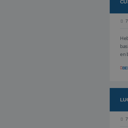
CU
7
Heb
bas
en 
gev
BE
LU
7