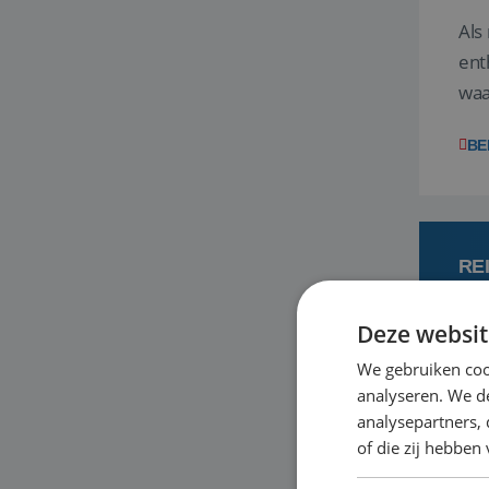
Als
ent
waa
wat
BE
RE
Deze websit
7
We gebruiken coo
analyseren. We de
Een
analysepartners,
om 
of die zij hebbe
mee