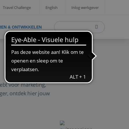
Travel Challenge
English
Inlog werkgever
REN & ONTWIKKELEN
ebt voor marketing,
ager, ontdek hier jouw