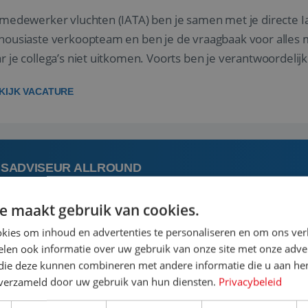
 medewerker vluchten (IATA) ben je samen met je directe I
housiaste verkoopteam en ben je de vraagbaak voor alles m
r je collega’s niet uitkomen. Voorts ben je verantwoordelijk
 met IATA te m...
KIJK VACATURE
ISADVISEUR ALLROUND
e maakt gebruik van cookies.
 augustus
Steenwijk, Overijssel,
kies om inhoud en advertenties te personaliseren en om ons ver
len ook informatie over uw gebruik van onze site met onze adver
 vakantie plannen is het leukste dat er is. Of het nu voor jeze
 die deze kunnen combineren met andere informatie die u aan hen
een mooie reis van A tot Z te regelen. Door jouw kennis e
n verzameld door uw gebruik van hun diensten.
Privacybeleid
st prachtige plekjes op aarde kennen! 🏝️Wat ga je doen?K