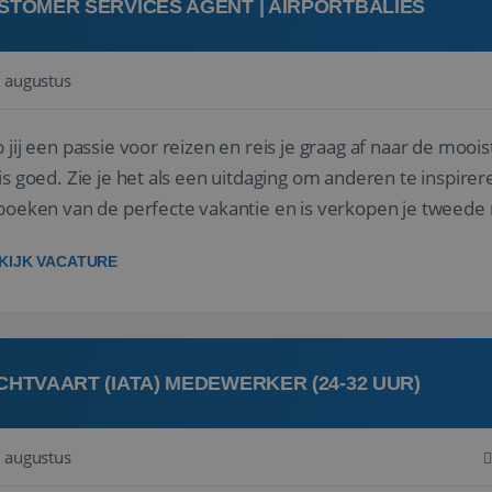
STOMER SERVICES AGENT | AIRPORTBALIES
 augustus
 jij een passie voor reizen en reis je graag af naar de mooi
is goed. Zie je het als een uitdaging om anderen te inspi
boeken van de perfecte vakantie en is verkopen je tweede 
oegd...
KIJK VACATURE
CHTVAART (IATA) MEDEWERKER (24-32 UUR)
 augustus