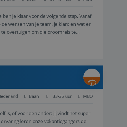
e ben je klaar voor de volgende stap. Vanaf
en betrokkenheid op
tefunctionaliteit te
n voert informatie
p de wensen van je team, je klant en wat er
ikt en over
eft gezien voordat
n te overtuigen om die droomreis te
alytics - wat een
analyseservice van
ers te
r toe te wijzen als
be-video's die in
n site en wordt
e websitebezoeker
 te berekenen voor
face gebruikt.
we gebruiken om het
nalytics software.
e meten.
e gebruiker op te
 tot één
osoft als een
 door ingesloten
e sessiestatus te
 dat het
soft-domeinen,
Nederland
Baan
33-36 uur
MBO
orgt voor de goede
lf is, of voor een ander: jij vindt het super
het delen van de
n ervaring leren onze vakantiegangers de