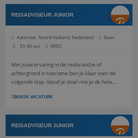
werken: of het nu gaat om vragen ...
REISADVISEUR JUNIOR
Aalsmeer, Noord-Holland, Nederland
Baan
33-36 uur
MBO
Met jouw ervaring in de reisbranche of
achtergrond in toerisme ben je klaar voor de
volgende stap. Vanaf je stoel reis je de hele
wereld over en speel je moeiteloos in op de
BEKIJK VACATURE
wensen van je team, je klant en wat er in de
reiswereld gebeurt. Met je enthousiasme weet je
klanten te overtuigen om die droomreis te
boeken! ...
REISADVISEUR JUNIOR