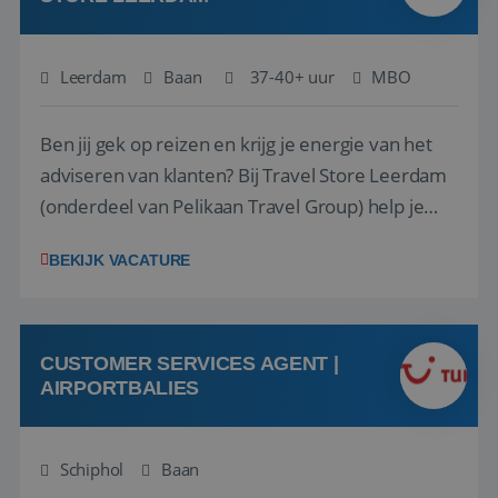
Leerdam
Baan
37-40+ uur
MBO
Ben jij gek op reizen en krijg je energie van het
adviseren van klanten? Bij Travel Store Leerdam
(onderdeel van Pelikaan Travel Group) help je
klanten met zorg en aandacht hun ideale reis te
BEKIJK VACATURE
vinden. Samen maken we van elke reis een
onvergetelijke ervaring. Of je nu al jaren ervaring
hebt in de reisbranche of j...
CUSTOMER SERVICES AGENT |
AIRPORTBALIES
Schiphol
Baan