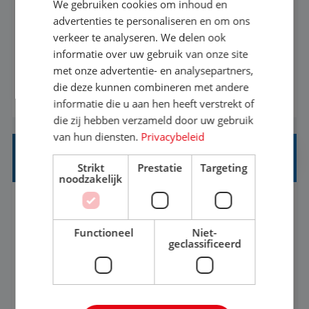
We gebruiken cookies om inhoud en
Met jouw ervaring in de reisbranche of
advertenties te personaliseren en om ons
verkeer te analyseren. We delen ook
achtergrond in toerisme ben je klaar voor de
informatie over uw gebruik van onze site
volgende stap. Vanaf je stoel reis je de hele
met onze advertentie- en analysepartners,
wereld over en speel je moeiteloos in op de
die deze kunnen combineren met andere
BEKIJK VACATURE
wensen van je team, je klant en wat er in de
informatie die u aan hen heeft verstrekt of
reiswereld gebeurt. Met je enthousiasme weet je
die zij hebben verzameld door uw gebruik
klanten te overtuigen om die droomreis te
van hun diensten.
Privacybeleid
boeken! ...
REISADVISEUR ALLROUND
Strikt
Prestatie
Targeting
noodzakelijk
Aalsmeer, Noord-Holland, Nederland
Baan
33-36 uur
MBO
Functioneel
Niet-
geclassificeerd
Een vakantie plannen is het leukste dat er is. Of
het nu voor jezelf is, of voor een ander: jij vindt
het super om een mooie reis van A tot Z te