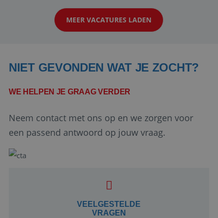
klanten te overtuigen om die droomreis te
MEER VACATURES LADEN
boeken! ...
NIET GEVONDEN WAT JE ZOCHT?
WE HELPEN JE GRAAG VERDER
Neem contact met ons op en we zorgen voor
Google Privacy Policy
een passend antwoord op jouw vraag.
li_gc
5 maanden 4
LinkedIn
weken
Corporation
.linkedin.com
VEELGESTELDE
VRAGEN