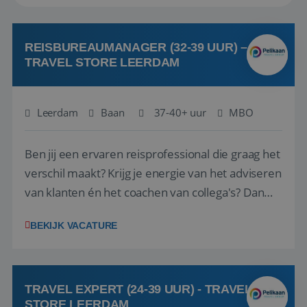
REISBUREAUMANAGER (32-39 UUR) –
TRAVEL STORE LEERDAM
Leerdam
Baan
37-40+ uur
MBO
Ben jij een ervaren reisprofessional die graag het
verschil maakt? Krijg je energie van het adviseren
van klanten én het coachen van collega's? Dan
zijn wij op zoek naar jou. Bij Travel Store Leerdam
BEKIJK VACATURE
(onderdeel van Pelikaan Travel Group) zoeken
we een Reisbureaumanager die samen met het
team het reisbureau verder...
TRAVEL EXPERT (24-39 UUR) - TRAVEL
STORE LEERDAM