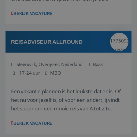
vraagbaak voor alles met betrekking tot vluchten
BEKIJK VACATURE
en tarieven waar je collega’s niet uitkomen.
Voorts ben je verantwoordelijk voor een stuk
kwaliteitsbewaking van alles wat met IATA te m...
REISADVISEUR ALLROUND
Steenwijk, Overijssel, Nederland
Baan
17-24 uur
MBO
Een vakantie plannen is het leukste dat er is. Of
het nu voor jezelf is, of voor een ander: jij vindt
het super om een mooie reis van A tot Z te
regelen. Door jouw kennis en ervaring leren onze
BEKIJK VACATURE
vakantiegangers de meest prachtige plekjes op
aarde kennen! 🏝️Wat ga je doen?Klantgericht