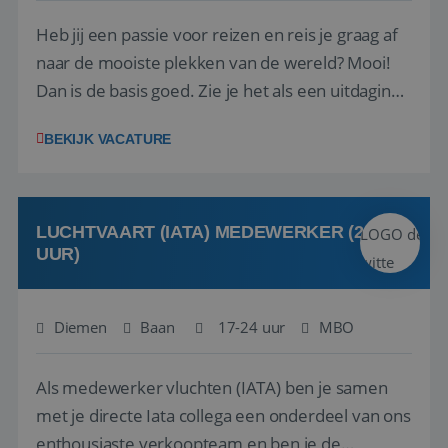
Heb jij een passie voor reizen en reis je graag af
naar de mooiste plekken van de wereld? Mooi!
Dan is de basis goed. Zie je het als een uitdaging
om anderen te inspireren en ondersteunen met
BEKIJK VACATURE
het samenstellen en boeken van de perfecte
vakantie en is verkopen je tweede natuur? Al
deze onderdelen zijn nu samen gevoegd...
LUCHTVAART (IATA) MEDEWERKER (24-32
UUR)
Diemen
Baan
17-24 uur
MBO
Als medewerker vluchten (IATA) ben je samen
met je directe Iata collega een onderdeel van ons
enthousiaste verkoopteam en ben je de