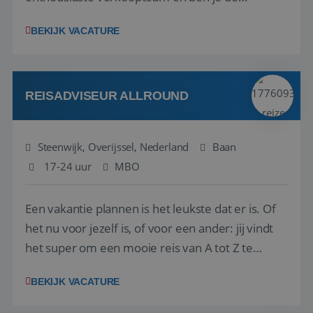
vraagbaak voor alles met betrekking tot vluchten
BEKIJK VACATURE
en tarieven waar je collega’s niet uitkomen.
Voorts ben je verantwoordelijk voor een stuk
kwaliteitsbewaking van alles wat met IATA te m...
REISADVISEUR ALLROUND
Steenwijk, Overijssel, Nederland
Baan
17-24 uur
MBO
Een vakantie plannen is het leukste dat er is. Of
het nu voor jezelf is, of voor een ander: jij vindt
het super om een mooie reis van A tot Z te
regelen. Door jouw kennis en ervaring leren onze
BEKIJK VACATURE
vakantiegangers de meest prachtige plekjes op
aarde kennen! 🏝️Wat ga je doen?Klantgericht