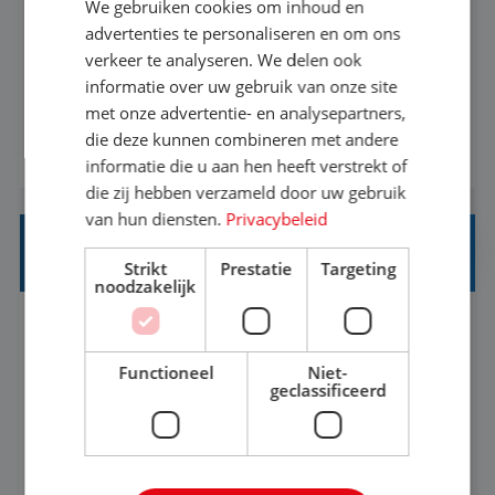
We gebruiken cookies om inhoud en
Met jouw ervaring in de reisbranche of
advertenties te personaliseren en om ons
verkeer te analyseren. We delen ook
achtergrond in toerisme ben je klaar voor de
informatie over uw gebruik van onze site
volgende stap. Vanaf je stoel reis je de hele
met onze advertentie- en analysepartners,
wereld over en speel je moeiteloos in op de
die deze kunnen combineren met andere
BEKIJK VACATURE
wensen van je team, je klant en wat er in de
informatie die u aan hen heeft verstrekt of
reiswereld gebeurt. Met je enthousiasme weet je
die zij hebben verzameld door uw gebruik
klanten te overtuigen om die droomreis te
van hun diensten.
Privacybeleid
boeken! ...
REISADVISEUR ALLROUND
Strikt
Prestatie
Targeting
noodzakelijk
Aalsmeer, Noord-Holland, Nederland
Baan
33-36 uur
MBO
Functioneel
Niet-
geclassificeerd
Een vakantie plannen is het leukste dat er is. Of
het nu voor jezelf is, of voor een ander: jij vindt
het super om een mooie reis van A tot Z te