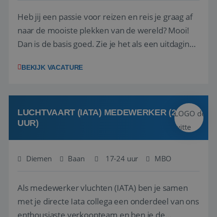
Heb jij een passie voor reizen en reis je graag af
naar de mooiste plekken van de wereld? Mooi!
Dan is de basis goed. Zie je het als een uitdaging
om anderen te inspireren en ondersteunen met
BEKIJK VACATURE
het samenstellen en boeken van de perfecte
vakantie en is verkopen je tweede natuur? Al
deze onderdelen zijn nu samen gevoegd...
LUCHTVAART (IATA) MEDEWERKER (24-32
UUR)
Diemen
Baan
17-24 uur
MBO
Als medewerker vluchten (IATA) ben je samen
met je directe Iata collega een onderdeel van ons
enthousiaste verkoopteam en ben je de