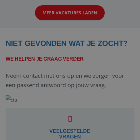
klanten te overtuigen om die droomreis te
MEER VACATURES LADEN
boeken! ...
NIET GEVONDEN WAT JE ZOCHT?
WE HELPEN JE GRAAG VERDER
Neem contact met ons op en we zorgen voor
Google Privacy Policy
een passend antwoord op jouw vraag.
li_gc
5 maanden 4
LinkedIn
weken
Corporation
.linkedin.com
VEELGESTELDE
VRAGEN