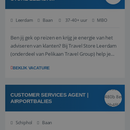
Leerdam
Baan
37-40+ uur
MBO
Ben jij gek op reizen en krijg je energie van het
adviseren van klanten? Bij Travel Store Leerdam
(onderdeel van Pelikaan Travel Group) help je
klanten met zorg en aandacht hun ideale reis te
BEKIJK VACATURE
vinden. Samen maken we van elke reis een
onvergetelijke ervaring. Of je nu al jaren ervaring
hebt in de reisbranche of j...
CUSTOMER SERVICES AGENT |
AIRPORTBALIES
Schiphol
Baan