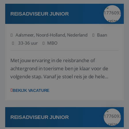
werken: of het nu gaat om vragen ...
REISADVISEUR JUNIOR
Aalsmeer, Noord-Holland, Nederland
Baan
33-36 uur
MBO
Met jouw ervaring in de reisbranche of
achtergrond in toerisme ben je klaar voor de
volgende stap. Vanaf je stoel reis je de hele
wereld over en speel je moeiteloos in op de
BEKIJK VACATURE
wensen van je team, je klant en wat er in de
reiswereld gebeurt. Met je enthousiasme weet je
klanten te overtuigen om die droomreis te
boeken! ...
REISADVISEUR JUNIOR