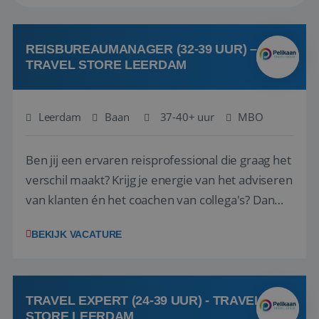
REISBUREAUMANAGER (32-39 UUR) –
TRAVEL STORE LEERDAM
Leerdam
Baan
37-40+ uur
MBO
Ben jij een ervaren reisprofessional die graag het
verschil maakt? Krijg je energie van het adviseren
van klanten én het coachen van collega's? Dan
zijn wij op zoek naar jou. Bij Travel Store Leerdam
BEKIJK VACATURE
(onderdeel van Pelikaan Travel Group) zoeken
we een Reisbureaumanager die samen met het
team het reisbureau verder...
TRAVEL EXPERT (24-39 UUR) - TRAVEL
STORE LEERDAM