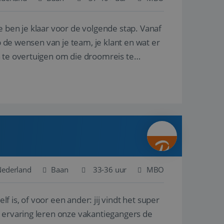
e ben je klaar voor de volgende stap. Vanaf
en betrokkenheid op
tefunctionaliteit te
n voert informatie
p de wensen van je team, je klant en wat er
ikt en over
eft gezien voordat
n te overtuigen om die droomreis te
alytics - wat een
analyseservice van
ers te
r toe te wijzen als
be-video's die in
n site en wordt
e websitebezoeker
 te berekenen voor
face gebruikt.
we gebruiken om het
nalytics software.
e meten.
e gebruiker op te
 tot één
osoft als een
 door ingesloten
e sessiestatus te
 dat het
soft-domeinen,
Nederland
Baan
33-36 uur
MBO
orgt voor de goede
lf is, of voor een ander: jij vindt het super
het delen van de
n ervaring leren onze vakantiegangers de