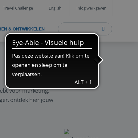
Travel Challenge
English
Inlog werkgever
REN & ONTWIKKELEN
ebt voor marketing,
ager, ontdek hier jouw