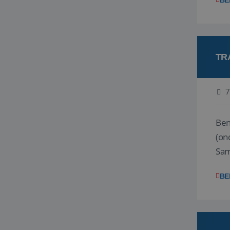
BE
TR
7
Ben j
(on
Samen
reis
BE