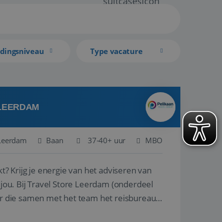
idingsniveau
Type vacature
 LEERDAM
Leerdam
Baan
37-40+ uur
MBO
kt? Krijg je energie van het adviseren van
derdeel
r die samen met het team het reisbureau