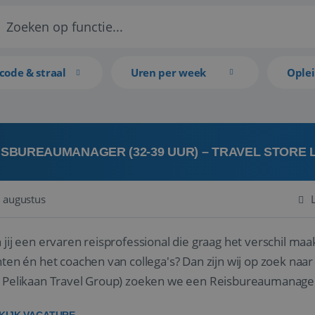
code & straal
Uren per week
Ople
ISBUREAUMANAGER (32-39 UUR) – TRAVEL STORE
 augustus
 jij een ervaren reisprofessional die graag het verschil maa
en én het coachen van collega's? Dan zijn wij op zoek naar jou. Bij Travel Store Leerdam (on
 Pelikaan Travel Group) zoeken we een Reisbureaumanage
der...