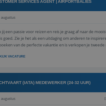
STOMER SERVICES AGENT | AIRPORTBALIES
 augustus
 jij een passie voor reizen en reis je graag af naar de mooi
is goed. Zie je het als een uitdaging om anderen te inspi
boeken van de perfecte vakantie en is verkopen je tweede 
oegd...
KIJK VACATURE
CHTVAART (IATA) MEDEWERKER (24-32 UUR)
 augustus