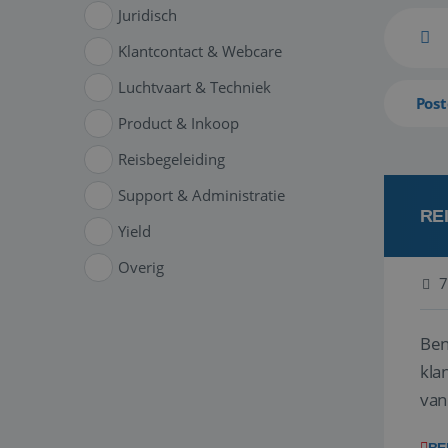
Juridisch
Klantcontact & Webcare
Luchtvaart & Techniek
Post
Product & Inkoop
Reisbegeleiding
Support & Administratie
RE
Yield
Overig
7
Ben
klant
van
ver