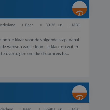
ina's.
gasten op te slaan
et-essentiële
akelijke cookie
Nederland
Baan
33-36 uur
MBO
uitgevoerd met het
rscheid te maken
e ben je klaar voor de volgende stap. Vanaf
g voor de website,
en over het
p de wensen van je team, je klant en wat er
n te overtuigen om die droomreis te
Cookie-Script.com-
 bezoekers te
okie-Script.com is
toestemming van de
interactie met de
vens over de
trekking tot
lingen, zodat hun
 toekomstige
Omschrijving
ederland
Baan
37-40+ uur
MBO