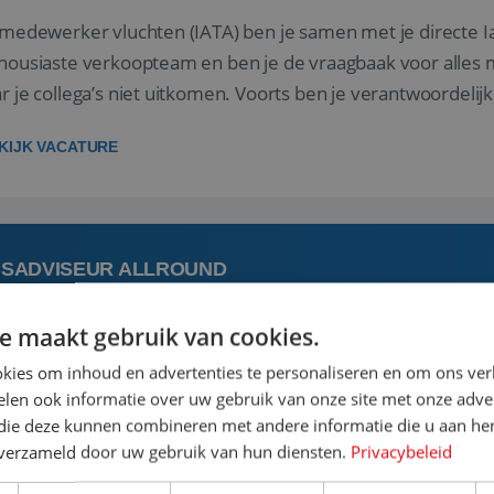
 medewerker vluchten (IATA) ben je samen met je directe I
housiaste verkoopteam en ben je de vraagbaak voor alles m
r je collega’s niet uitkomen. Voorts ben je verantwoordelijk
 met IATA te m...
KIJK VACATURE
ISADVISEUR ALLROUND
e maakt gebruik van cookies.
 augustus
Steenwijk, Overijssel,
kies om inhoud en advertenties te personaliseren en om ons ver
len ook informatie over uw gebruik van onze site met onze adver
 vakantie plannen is het leukste dat er is. Of het nu voor jeze
 die deze kunnen combineren met andere informatie die u aan hen
een mooie reis van A tot Z te regelen. Door jouw kennis e
n verzameld door uw gebruik van hun diensten.
Privacybeleid
st prachtige plekjes op aarde kennen! 🏝️Wat ga je doen?K