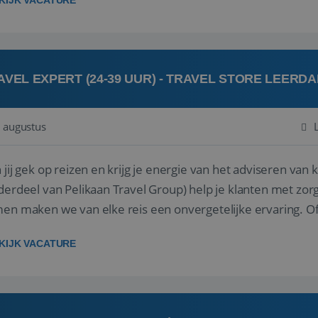
KIJK VACATURE
AVEL EXPERT (24-39 UUR) - TRAVEL STORE LEERD
 augustus
ij gek op reizen en krijg je energie van het adviseren van klanten? Bij Travel St
derdeel van Pelikaan Travel Group) help je klanten met zorg
 maken we van elke reis een onvergetelijke ervaring. Of je nu al jaren ervaring hebt in de
branche of j...
KIJK VACATURE