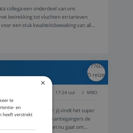
ata collega een onderdeel van ons
et betrekking tot vluchten en tarieven
 voor een stuk kwaliteitsbewaking van alles
×
 Nederland
Baan
17-24 uur
MBO
keer te
tentie- en
lf is, of voor een ander: jij vindt het super
 heeft verstrekt
n ervaring leren onze vakantiegangers de
lantgericht werken: of het nu gaat om