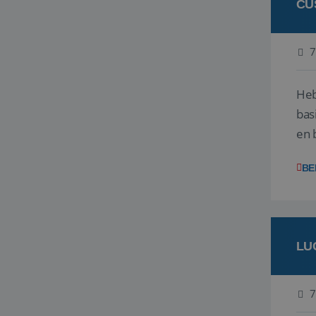
CU
7
Heb
bas
en 
gev
BE
LU
7