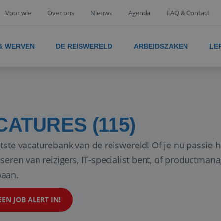
Voor wie
Over ons
Nieuws
Agenda
FAQ & Contact
 & WERVEN
DE REISWERELD
ARBEIDSZAKEN
LE
CATURES (115)
tste vacaturebank van de reiswereld! Of je nu passie h
iseren van reizigers, IT-specialist bent, of productman
aan.
EEN JOB ALERT IN!