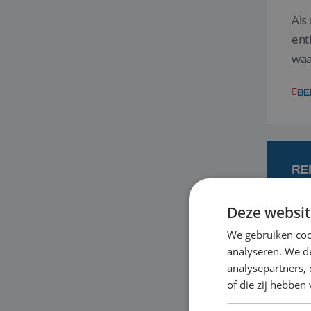
Als
ent
waa
wat
BE
RE
Deze websit
7
We gebruiken coo
analyseren. We de
Een
analysepartners,
om 
of die zij hebbe
mee