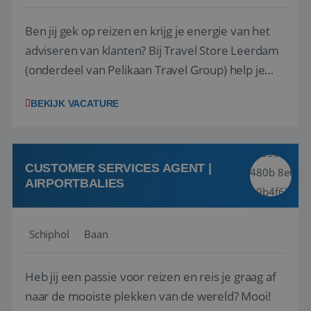
Ben jij gek op reizen en krijg je energie van het
adviseren van klanten? Bij Travel Store Leerdam
(onderdeel van Pelikaan Travel Group) help je
klanten met zorg en aandacht hun ideale reis te
BEKIJK VACATURE
vinden. Samen maken we van elke reis een
onvergetelijke ervaring. Of je nu al jaren ervaring
hebt in de reisbranche of j...
CUSTOMER SERVICES AGENT |
AIRPORTBALIES
Schiphol
Baan
Heb jij een passie voor reizen en reis je graag af
naar de mooiste plekken van de wereld? Mooi!