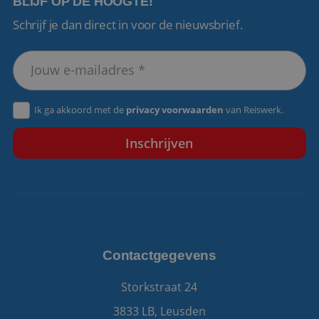
BLIJF OP DE HOOGTE!
Schrijf je dan direct in voor de nieuwsbrief.
VISITOR_PRIVACY_METADATA
5 maanden 4
YouTube
weken
.youtube.com
Ik ga akkoord met de
privacy voorwaarden
van Reiswerk.
Contactgegevens
Storkstraat 24
3833 LB, Leusden