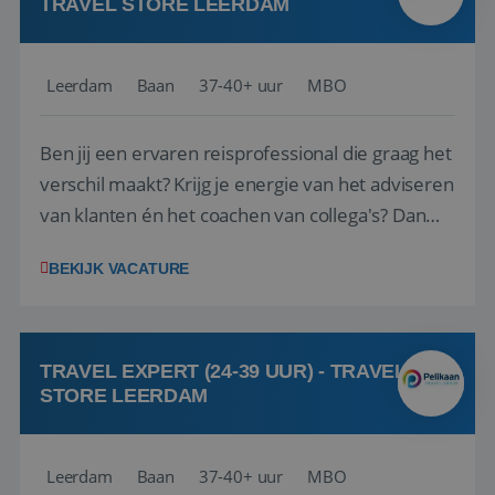
TRAVEL STORE LEERDAM
Leerdam
Baan
37-40+ uur
MBO
Ben jij een ervaren reisprofessional die graag het
verschil maakt? Krijg je energie van het adviseren
van klanten én het coachen van collega's? Dan
zijn wij op zoek naar jou. Bij Travel Store Leerdam
BEKIJK VACATURE
(onderdeel van Pelikaan Travel Group) zoeken
we een Reisbureaumanager die samen met het
team het reisbureau verder...
TRAVEL EXPERT (24-39 UUR) - TRAVEL
STORE LEERDAM
Leerdam
Baan
37-40+ uur
MBO