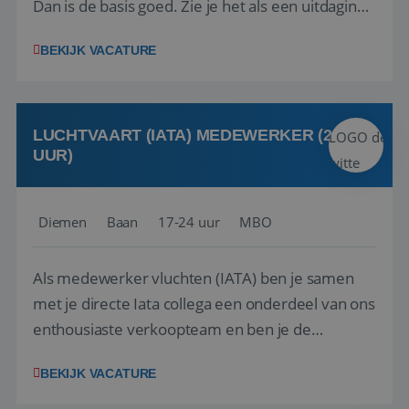
Dan is de basis goed. Zie je het als een uitdaging
om anderen te inspireren en ondersteunen met
BEKIJK VACATURE
het samenstellen en boeken van de perfecte
vakantie en is verkopen je tweede natuur? Al
deze onderdelen zijn nu samen gevoegd...
LUCHTVAART (IATA) MEDEWERKER (24-32
UUR)
Diemen
Baan
17-24 uur
MBO
Als medewerker vluchten (IATA) ben je samen
met je directe Iata collega een onderdeel van ons
enthousiaste verkoopteam en ben je de
vraagbaak voor alles met betrekking tot vluchten
BEKIJK VACATURE
en tarieven waar je collega’s niet uitkomen.
Voorts ben je verantwoordelijk voor een stuk