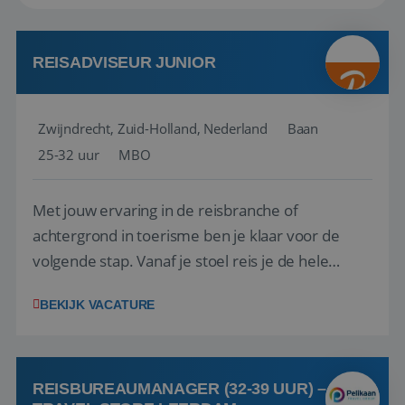
REISADVISEUR JUNIOR
Zwijndrecht, Zuid-Holland, Nederland
Baan
25-32 uur
MBO
Met jouw ervaring in de reisbranche of
achtergrond in toerisme ben je klaar voor de
volgende stap. Vanaf je stoel reis je de hele
wereld over en speel je moeiteloos in op de
BEKIJK VACATURE
wensen van je team, je klant en wat er in de
reiswereld gebeurt. Met je enthousiasme weet je
klanten te overtuigen om die droomreis te
boeken! ...
REISBUREAUMANAGER (32-39 UUR) –