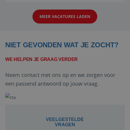
aarde kennen! 🏝️Wat ga je doen?Klantgericht
werken: of het nu gaat om vragen ...
MEER VACATURES LADEN
NIET GEVONDEN WAT JE ZOCHT?
WE HELPEN JE GRAAG VERDER
Google Privacy Policy
Neem contact met ons op en we zorgen voor
een passend antwoord op jouw vraag.
li_gc
5 maanden 4
LinkedIn
weken
Corporation
.linkedin.com
VEELGESTELDE
VRAGEN