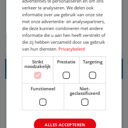
advertenties te personaliseren en om ons
verkeer te analyseren. We delen ook
Met jouw ervaring in de reisbranche of
informatie over uw gebruik van onze site
achtergrond in toerisme ben je klaar voor de
met onze advertentie- en analysepartners,
volgende stap. Vanaf je stoel reis je de hele
die deze kunnen combineren met andere
informatie die u aan hen heeft verstrekt of
wereld over en speel je moeiteloos in op de
die zij hebben verzameld door uw gebruik
BEKIJK VACATURE
wensen van je team, je klant en wat er in de
van hun diensten.
Privacybeleid
reiswereld gebeurt. Met je enthousiasme weet je
klanten te overtuigen om die droomreis te
Strikt
Prestatie
Targeting
noodzakelijk
boeken! ...
REISADVISEUR JUNIOR
Functioneel
Niet-
Bunschoten-Spakenburg, Utrecht, Nederland
Baan
geclassificeerd
37-40+ uur
MBO
Met jouw ervaring in de reisbranche of
achtergrond in toerisme ben je klaar voor de
ALLES ACCEPTEREN