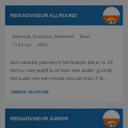
kwaliteitsbewaking van alles wat met IATA te m...
REISADVISEUR ALLROUND
Steenwijk, Overijssel, Nederland
Baan
17-24 uur
MBO
Een vakantie plannen is het leukste dat er is. Of
het nu voor jezelf is, of voor een ander: jij vindt
het super om een mooie reis van A tot Z te
regelen. Door jouw kennis en ervaring leren onze
BEKIJK VACATURE
vakantiegangers de meest prachtige plekjes op
aarde kennen! 🏝️Wat ga je doen?Klantgericht
werken: of het nu gaat om vragen ...
REISADVISEUR JUNIOR