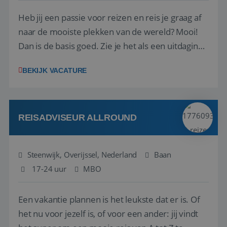
Heb jij een passie voor reizen en reis je graag af
naar de mooiste plekken van de wereld? Mooi!
Dan is de basis goed. Zie je het als een uitdaging
om anderen te inspireren en ondersteunen met
BEKIJK VACATURE
het samenstellen en boeken van de perfecte
vakantie en is verkopen je tweede natuur? Al
deze onderdelen zijn nu samen gevoegd...
REISADVISEUR ALLROUND
Steenwijk, Overijssel, Nederland
Baan
17-24 uur
MBO
Een vakantie plannen is het leukste dat er is. Of
het nu voor jezelf is, of voor een ander: jij vindt