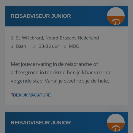
klanten te overtuigen om die droomreis te
boeken! ...
REISADVISEUR JUNIOR
St. Willebrord, Noord-Brabant, Nederland
Baan
33-36 uur
MBO
Met jouw ervaring in de reisbranche of
achtergrond in toerisme ben je klaar voor de
volgende stap. Vanaf je stoel reis je de hele
wereld over en speel je moeiteloos in op de
BEKIJK VACATURE
wensen van je team, je klant en wat er in de
reiswereld gebeurt. Met je enthousiasme weet je
klanten te overtuigen om die droomreis te
boeken! ...
REISADVISEUR JUNIOR