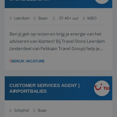
Leerdam
Baan
37-40+ uur
MBO
Ben jij gek op reizen en krijg je energie van het
adviseren van klanten? Bij Travel Store Leerdam
(onderdeel van Pelikaan Travel Group) help je
klanten met zorg en aandacht hun ideale reis te
BEKIJK VACATURE
vinden. Samen maken we van elke reis een
onvergetelijke ervaring. Of je nu al jaren ervaring
hebt in de reisbranche of j...
CUSTOMER SERVICES AGENT |
AIRPORTBALIES
Schiphol
Baan