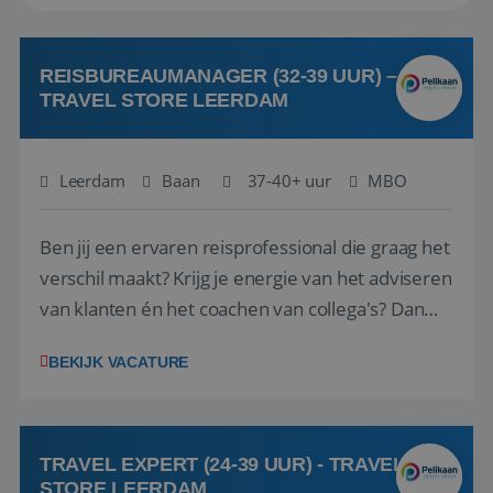
REISBUREAUMANAGER (32-39 UUR) –
TRAVEL STORE LEERDAM
Leerdam
Baan
37-40+ uur
MBO
Ben jij een ervaren reisprofessional die graag het
verschil maakt? Krijg je energie van het adviseren
van klanten én het coachen van collega's? Dan
zijn wij op zoek naar jou. Bij Travel Store Leerdam
BEKIJK VACATURE
(onderdeel van Pelikaan Travel Group) zoeken
we een Reisbureaumanager die samen met het
team het reisbureau verder...
TRAVEL EXPERT (24-39 UUR) - TRAVEL
STORE LEERDAM