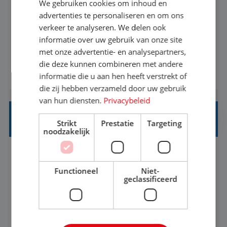
We gebruiken cookies om inhoud en
advertenties te personaliseren en om ons
Een vakantie plannen is het leukste dat er is. Of
verkeer te analyseren. We delen ook
het nu voor jezelf is, of voor een ander: jij vindt
informatie over uw gebruik van onze site
het super om een mooie reis van A tot Z te
met onze advertentie- en analysepartners,
regelen. Door jouw kennis en ervaring leren onze
die deze kunnen combineren met andere
BEKIJK VACATURE
vakantiegangers de meest prachtige plekjes op
informatie die u aan hen heeft verstrekt of
die zij hebben verzameld door uw gebruik
aarde kennen! 🏝️Wat ga je doen?Klantgericht
van hun diensten.
Privacybeleid
werken: of het nu gaat om vragen ...
REISADVISEUR JUNIOR
Strikt
Prestatie
Targeting
noodzakelijk
Hoorn, Noord-Holland, Nederland
Baan
37-40+ uur
MBO
Functioneel
Niet-
geclassificeerd
Met jouw ervaring in de reisbranche of
achtergrond in toerisme ben je klaar voor de