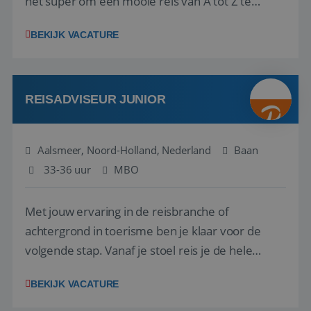
het super om een mooie reis van A tot Z te
regelen. Door jouw kennis en ervaring leren onze
BEKIJK VACATURE
vakantiegangers de meest prachtige plekjes op
aarde kennen! 🏝️Wat ga je doen?Klantgericht
werken: of het nu gaat om vragen ...
REISADVISEUR JUNIOR
Aalsmeer, Noord-Holland, Nederland
Baan
33-36 uur
MBO
Met jouw ervaring in de reisbranche of
achtergrond in toerisme ben je klaar voor de
volgende stap. Vanaf je stoel reis je de hele
wereld over en speel je moeiteloos in op de
BEKIJK VACATURE
wensen van je team, je klant en wat er in de
reiswereld gebeurt. Met je enthousiasme weet je