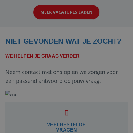
op zoek naar een enthousiaste, leergie...
MEER VACATURES LADEN
NIET GEVONDEN WAT JE ZOCHT?
WE HELPEN JE GRAAG VERDER
Neem contact met ons op en we zorgen voor
Google Privacy Policy
een passend antwoord op jouw vraag.
li_gc
5 maanden 4
LinkedIn
weken
Corporation
.linkedin.com
VEELGESTELDE
VRAGEN