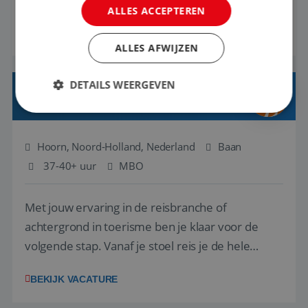
ALLES ACCEPTEREN
regelen. Door jouw kennis en ervaring leren onze
BEKIJK VACATURE
vakantiegangers de meest prachtige plekjes op
ALLES AFWIJZEN
aarde kennen! 🏝️Wat ga je doen?Klantgericht
werken: of het nu gaat om vragen ...
DETAILS WEERGEVEN
REISADVISEUR JUNIOR
Strikt noodzakelijk
Prestatie
Targeting
Hoorn, Noord-Holland, Nederland
Baan
Functioneel
Niet-geclassificeerd
37-40+ uur
MBO
Strikt noodzakelijke cookies maken de
kernfunctionaliteiten van de website mogelijk, zoals
Met jouw ervaring in de reisbranche of
gebruikersaanmelding en accountbeheer. De
website kan niet goed worden gebruikt zonder de
achtergrond in toerisme ben je klaar voor de
strikt noodzakelijke cookies.
volgende stap. Vanaf je stoel reis je de hele
Aanbieder
/
Naam
Vervaldatum
Domein
wereld over en speel je moeiteloos in op de
BEKIJK VACATURE
PHPSESSID
Sessie
wensen van je team, je klant en wat er in de
PHP.net
www.reiswerk.nl
reiswereld gebeurt. Met je enthousiasme weet je