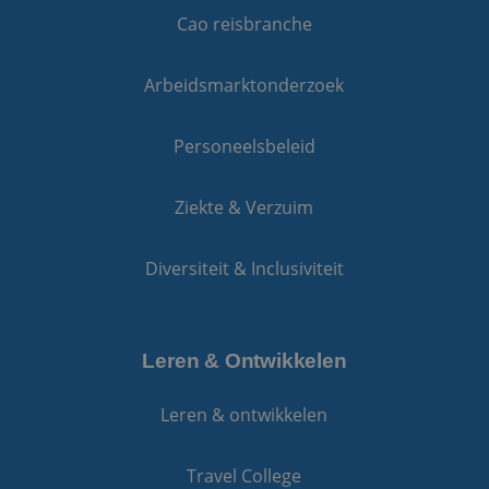
gegenereerd nu
ingeslote
Cao reisbranche
toe te wijzen als
ook bepa
klant-ID. Het is
websiteb
opgenomen in e
nieuwe o
paginaverzoek o
versie va
Arbeidsmarktonderzoek
een site en word
YouTube-
gebruikt om
gebruikt.
bezoekers-, sessi
campagnegegev
MR
1 week
Dit is ee
Microsoft
Personeelsbeleid
te berekenen vo
MSN 1st 
Corporation
analyserapporte
die we g
.c.bing.com
de site.
het gebr
website 
Ziekte & Verzuim
_clsk
1 dag
Deze cookie wor
Microsoft
analyses
geassocieerd me
.reiswerk.nl
Microsoft Clarity
MUID
1 jaar
Deze coo
Microsoft
analytics softwar
veel gebr
Corporation
Diversiteit & Inclusiviteit
Het wordt gebru
mijn Micr
.clarity.ms
om informatie o
unieke ge
de sessie van de
Het kan 
gebruiker op te 
ingestel
en om meerdere
ingeslote
paginaweergave
scripts.
Leren & Ontwikkelen
combineren tot 
wordt a
gebruikerssessie
dat het
analytische
synchron
doeleinden.
Leren & ontwikkelen
veel vers
Microsof
_ga_7BN7D2X6R2
.reiswerk.nl
1 jaar 1
Deze cookie wor
waardoor
maand
gebruikt door G
kunnen 
Analytics om de
Travel College
gevolgd.
sessiestatus te