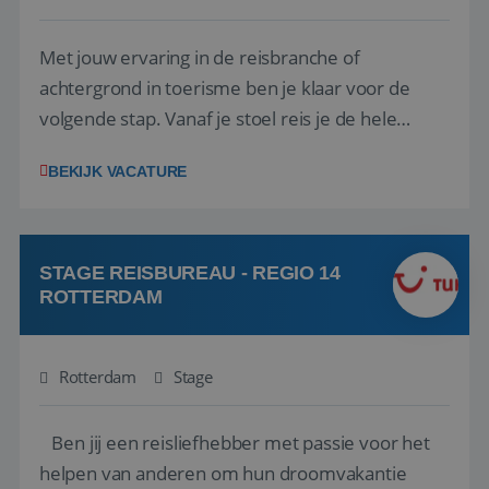
Met jouw ervaring in de reisbranche of
achtergrond in toerisme ben je klaar voor de
volgende stap. Vanaf je stoel reis je de hele
wereld over en speel je moeiteloos in op de
BEKIJK VACATURE
wensen van je team, je klant en wat er in de
reiswereld gebeurt. Met je enthousiasme weet je
klanten te overtuigen om die droomreis te
boeken! ...
STAGE REISBUREAU - REGIO 14
ROTTERDAM
Rotterdam
Stage
Ben jij een reisliefhebber met passie voor het
helpen van anderen om hun droomvakantie