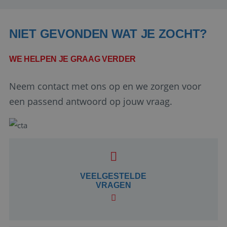
NIET GEVONDEN WAT JE ZOCHT?
WE HELPEN JE GRAAG VERDER
Neem contact met ons op en we zorgen voor
een passend antwoord op jouw vraag.
Google Privacy Policy
li_gc
5 maanden 4
LinkedIn
weken
VEELGESTELDE
Corporation
.linkedin.com
VRAGEN