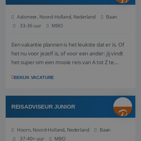
Aalsmeer, Noord-Holland, Nederland
Baan
33-36 uur
MBO
Een vakantie plannen is het leukste dat er is. Of
het nu voor jezelf is, of voor een ander: jij vindt
het super om een mooie reis van A tot Z te
regelen. Door jouw kennis en ervaring leren onze
BEKIJK VACATURE
vakantiegangers de meest prachtige plekjes op
aarde kennen! 🏝️Wat ga je doen?Klantgericht
werken: of het nu gaat om vragen ...
REISADVISEUR JUNIOR
Hoorn, Noord-Holland, Nederland
Baan
37-40+ uur
MBO