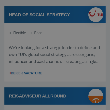
vakantie en is verkopen je tweede natuur? Al
deze onderdelen zijn nu samen gevoegd...
HEAD OF SOCIAL STRATEGY
Flexible
Baan
We're looking for a strategic leader to define and
own TUI's global social strategy across organic,
influencer and paid channels – creating a single
playbook that regional teams bring to life
BEKIJK VACATURE
locally. The role will be published until 18 August
2026. ABOUT OUR OFFER• Personal benefits:
Attractive remuneration, discre...
REISADVISEUR ALLROUND