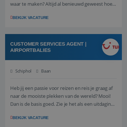
waar te maken? Altijd al benieuwd geweest hoe
het eraan toegaat achter de schermen bij een
BEKIJK VACATURE
van de grootste reisorganisaties? Dan is een
stage bij TUI Nederland echt iets voor jou! Wij zijn
op zoek naar een enthousiaste, leergie...
CUSTOMER SERVICES AGENT |
AIRPORTBALIES
Schiphol
Baan
Heb jij een passie voor reizen en reis je graag af
naar de mooiste plekken van de wereld? Mooi!
Dan is de basis goed. Zie je het als een uitdaging
om anderen te inspireren en ondersteunen met
BEKIJK VACATURE
het samenstellen en boeken van de perfecte