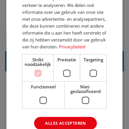
Als Stagiaire Business Intelligence ga je de
verkeer te analyseren. We delen ook
informatiebehoefte van verschillende interne
informatie over uw gebruik van onze site
met onze advertentie- en analysepartners,
afdelingen specificeren. Aan de hand van deze
die deze kunnen combineren met andere
informatiebehoefte ga je BI-producten zoals
informatie die u aan hen heeft verstrekt of
BEKIJK VACATURE
adviezen, rapportages en dashboards
die zij hebben verzameld door uw gebruik
ontwikkelen, aanpassen en leveren. Deze
van hun diensten.
Privacybeleid
producten ontwikkel je door middel van de data
Strikt
Prestatie
Targeting
uit ons datawa...
INKOPER VAKANTIES
noodzakelijk
Nijmegen
Baan
33-36 uur
MBO
Functioneel
Niet-
geclassificeerd
Jij vindt de mooiste plekjes ter wereld en geeft
eenoudergezinnen én singles de meest
onvergetelijke vakanties van hun leven, hoe gaaf
ALLES ACCEPTEREN
is dat? Ben jij de commerciële professional die