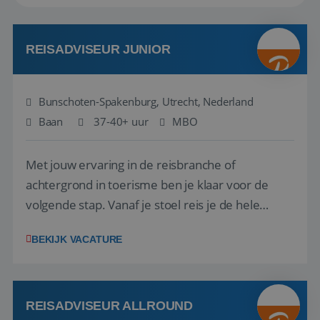
REISADVISEUR JUNIOR
Bunschoten-Spakenburg, Utrecht, Nederland
Baan
37-40+ uur
MBO
Met jouw ervaring in de reisbranche of
achtergrond in toerisme ben je klaar voor de
volgende stap. Vanaf je stoel reis je de hele
wereld over en speel je moeiteloos in op de
BEKIJK VACATURE
wensen van je team, je klant en wat er in de
reiswereld gebeurt. Met je enthousiasme weet je
klanten te overtuigen om die droomreis te
boeken! ...
REISADVISEUR ALLROUND