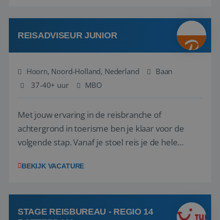
aarde kennen! 🏝️Wat ga je doen?Klantgericht
werken: of het nu gaat om vragen ...
REISADVISEUR JUNIOR
Hoorn, Noord-Holland, Nederland
Baan
37-40+ uur
MBO
Met jouw ervaring in de reisbranche of
achtergrond in toerisme ben je klaar voor de
volgende stap. Vanaf je stoel reis je de hele
wereld over en speel je moeiteloos in op de
BEKIJK VACATURE
wensen van je team, je klant en wat er in de
reiswereld gebeurt. Met je enthousiasme weet je
klanten te overtuigen om die droomreis te
boeken! ...
STAGE REISBUREAU - REGIO 14