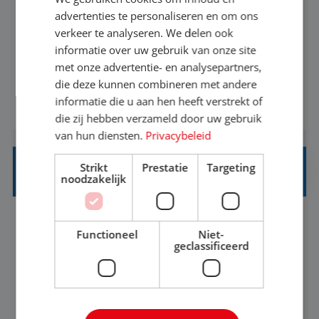
advertenties te personaliseren en om ons
Heb jij een passie voor reizen en reis je graag af
verkeer te analyseren. We delen ook
naar de mooiste plekken van de wereld? Mooi!
informatie over uw gebruik van onze site
met onze advertentie- en analysepartners,
Dan is de basis goed. Zie je het als een uitdaging
die deze kunnen combineren met andere
om anderen te inspireren en ondersteunen met
informatie die u aan hen heeft verstrekt of
BEKIJK VACATURE
het samenstellen en boeken van de perfecte
die zij hebben verzameld door uw gebruik
vakantie en is verkopen je tweede natuur? Al
van hun diensten.
Privacybeleid
deze onderdelen zijn nu samen gevoegd...
Strikt
Prestatie
Targeting
HEAD OF SOCIAL STRATEGY
noodzakelijk
Flexible
Baan
Functioneel
Niet-
geclassificeerd
We're looking for a strategic leader to define and
own TUI's global social strategy across organic,
influencer and paid channels – creating a single