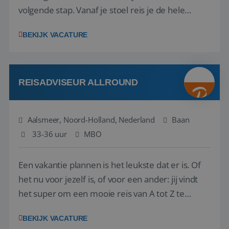
volgende stap. Vanaf je stoel reis je de hele
wereld over en speel je moeiteloos in op de
BEKIJK VACATURE
wensen van je team, je klant en wat er in de
reiswereld gebeurt. Met je enthousiasme weet je
klanten te overtuigen om die droomreis te
boeken! ...
REISADVISEUR ALLROUND
Aalsmeer, Noord-Holland, Nederland
Baan
33-36 uur
MBO
Een vakantie plannen is het leukste dat er is. Of
het nu voor jezelf is, of voor een ander: jij vindt
het super om een mooie reis van A tot Z te
regelen. Door jouw kennis en ervaring leren onze
BEKIJK VACATURE
vakantiegangers de meest prachtige plekjes op