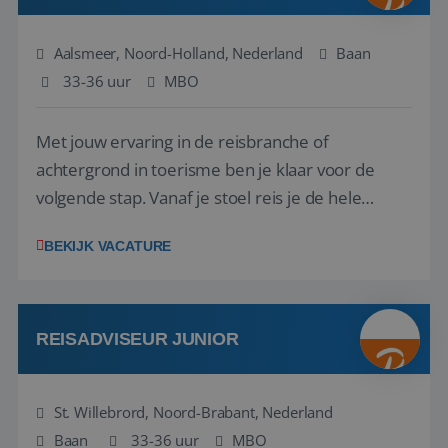
Aalsmeer, Noord-Holland, Nederland
Baan
33-36 uur
MBO
Met jouw ervaring in de reisbranche of
achtergrond in toerisme ben je klaar voor de
volgende stap. Vanaf je stoel reis je de hele
wereld over en speel je moeiteloos in op de
BEKIJK VACATURE
wensen van je team, je klant en wat er in de
reiswereld gebeurt. Met je enthousiasme weet je
klanten te overtuigen om die droomreis te
boeken! ...
REISADVISEUR JUNIOR
St. Willebrord, Noord-Brabant, Nederland
Baan
33-36 uur
MBO