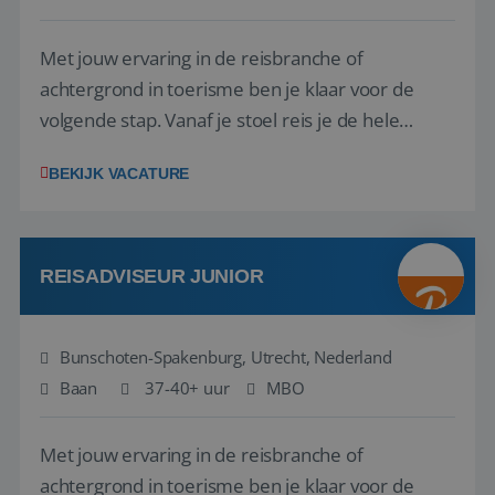
Met jouw ervaring in de reisbranche of
achtergrond in toerisme ben je klaar voor de
volgende stap. Vanaf je stoel reis je de hele
wereld over en speel je moeiteloos in op de
BEKIJK VACATURE
wensen van je team, je klant en wat er in de
reiswereld gebeurt. Met je enthousiasme weet je
klanten te overtuigen om die droomreis te
boeken! ...
REISADVISEUR JUNIOR
Bunschoten-Spakenburg, Utrecht, Nederland
Baan
37-40+ uur
MBO
Met jouw ervaring in de reisbranche of
achtergrond in toerisme ben je klaar voor de