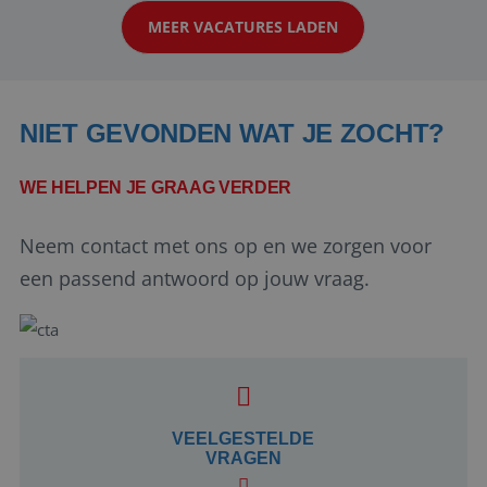
werken: of het nu gaat om vragen ...
MEER VACATURES LADEN
NIET GEVONDEN WAT JE ZOCHT?
WE HELPEN JE GRAAG VERDER
Neem contact met ons op en we zorgen voor
Google Privacy Policy
een passend antwoord op jouw vraag.
li_gc
5 maanden 4
LinkedIn
weken
Corporation
.linkedin.com
VEELGESTELDE
VRAGEN