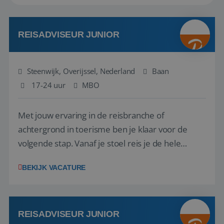
REISADVISEUR JUNIOR
Steenwijk, Overijssel, Nederland
Baan
17-24 uur
MBO
Met jouw ervaring in de reisbranche of
achtergrond in toerisme ben je klaar voor de
volgende stap. Vanaf je stoel reis je de hele
wereld over en speel je moeiteloos in op de
BEKIJK VACATURE
wensen van je team, je klant en wat er in de
reiswereld gebeurt. Met je enthousiasme weet je
klanten te overtuigen om die droomreis te
boeken! ...
REISADVISEUR JUNIOR