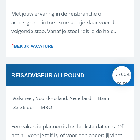
Met jouw ervaring in de reisbranche of
achtergrond in toerisme ben je klaar voor de
volgende stap. Vanaf je stoel reis je de hele
wereld over en speel je moeiteloos in op de
BEKIJK VACATURE
wensen van je team, je klant en wat er in de
reiswereld gebeurt. Met je enthousiasme weet je
klanten te overtuigen om die droomreis te
boeken! ...
REISADVISEUR ALLROUND
Aalsmeer, Noord-Holland, Nederland
Baan
33-36 uur
MBO
Een vakantie plannen is het leukste dat er is. Of
het nu voor jezelf is, of voor een ander: jij vindt