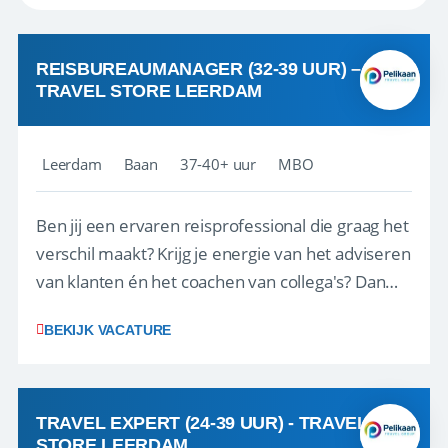
REISBUREAUMANAGER (32-39 UUR) –
TRAVEL STORE LEERDAM
Leerdam
Baan
37-40+ uur
MBO
Ben jij een ervaren reisprofessional die graag het
verschil maakt? Krijg je energie van het adviseren
van klanten én het coachen van collega's? Dan
zijn wij op zoek naar jou. Bij Travel Store Leerdam
BEKIJK VACATURE
(onderdeel van Pelikaan Travel Group) zoeken
we een Reisbureaumanager die samen met het
team het reisbureau verder...
TRAVEL EXPERT (24-39 UUR) - TRAVEL
STORE LEERDAM