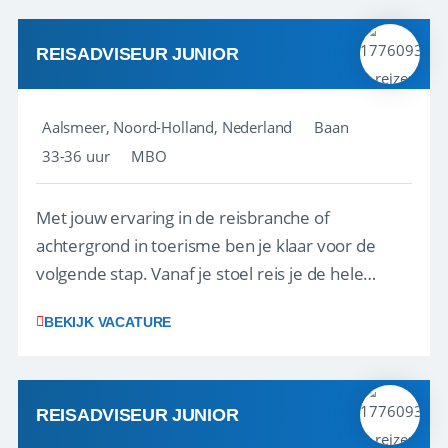
werken: of het nu gaat om vragen ...
REISADVISEUR JUNIOR
Aalsmeer, Noord-Holland, Nederland
Baan
33-36 uur
MBO
Met jouw ervaring in de reisbranche of
achtergrond in toerisme ben je klaar voor de
volgende stap. Vanaf je stoel reis je de hele
wereld over en speel je moeiteloos in op de
BEKIJK VACATURE
wensen van je team, je klant en wat er in de
reiswereld gebeurt. Met je enthousiasme weet je
klanten te overtuigen om die droomreis te
boeken! ...
REISADVISEUR JUNIOR