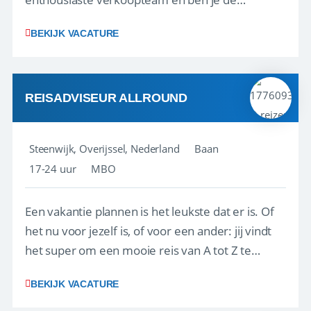
vraagbaak voor alles met betrekking tot vluchten
BEKIJK VACATURE
en tarieven waar je collega’s niet uitkomen.
Voorts ben je verantwoordelijk voor een stuk
kwaliteitsbewaking van alles wat met IATA te m...
REISADVISEUR ALLROUND
Steenwijk, Overijssel, Nederland
Baan
17-24 uur
MBO
Een vakantie plannen is het leukste dat er is. Of
het nu voor jezelf is, of voor een ander: jij vindt
het super om een mooie reis van A tot Z te
regelen. Door jouw kennis en ervaring leren onze
BEKIJK VACATURE
vakantiegangers de meest prachtige plekjes op
aarde kennen! 🏝️Wat ga je doen?Klantgericht