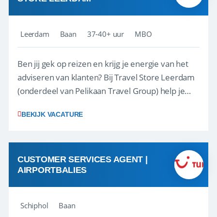
Leerdam
Baan
37-40+ uur
MBO
Ben jij gek op reizen en krijg je energie van het
adviseren van klanten? Bij Travel Store Leerdam
(onderdeel van Pelikaan Travel Group) help je
klanten met zorg en aandacht hun ideale reis te
BEKIJK VACATURE
vinden. Samen maken we van elke reis een
onvergetelijke ervaring. Of je nu al jaren ervaring
hebt in de reisbranche of j...
CUSTOMER SERVICES AGENT |
AIRPORTBALIES
Schiphol
Baan