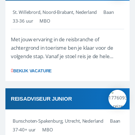
St. Willebrord, Noord-Brabant, Nederland
Baan
33-36 uur
MBO
Met jouw ervaring in de reisbranche of
achtergrond in toerisme ben je klaar voor de
volgende stap. Vanaf je stoel reis je de hele
wereld over en speel je moeiteloos in op de
BEKIJK VACATURE
wensen van je team, je klant en wat er in de
reiswereld gebeurt. Met je enthousiasme weet je
klanten te overtuigen om die droomreis te
boeken! ...
REISADVISEUR JUNIOR
Bunschoten-Spakenburg, Utrecht, Nederland
Baan
37-40+ uur
MBO