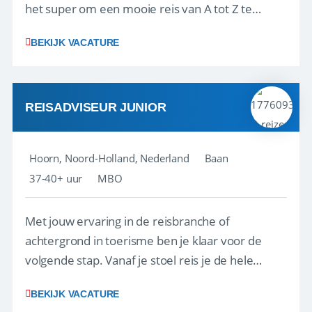
het super om een mooie reis van A tot Z te
regelen. Door jouw kennis en ervaring leren onze
BEKIJK VACATURE
vakantiegangers de meest prachtige plekjes op
aarde kennen! 🏝️Wat ga je doen?Klantgericht
werken: of het nu gaat om vragen ...
REISADVISEUR JUNIOR
Hoorn, Noord-Holland, Nederland
Baan
37-40+ uur
MBO
Met jouw ervaring in de reisbranche of
achtergrond in toerisme ben je klaar voor de
volgende stap. Vanaf je stoel reis je de hele
wereld over en speel je moeiteloos in op de
BEKIJK VACATURE
wensen van je team, je klant en wat er in de