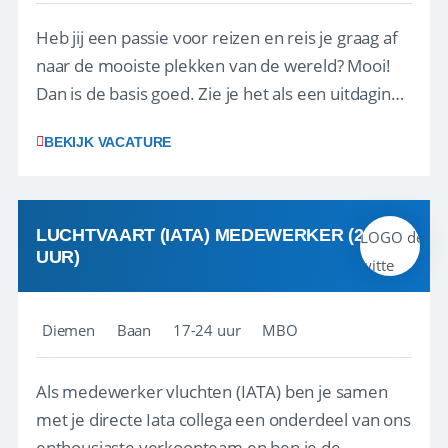
Heb jij een passie voor reizen en reis je graag af
naar de mooiste plekken van de wereld? Mooi!
Dan is de basis goed. Zie je het als een uitdaging
om anderen te inspireren en ondersteunen met
BEKIJK VACATURE
het samenstellen en boeken van de perfecte
vakantie en is verkopen je tweede natuur? Al
deze onderdelen zijn nu samen gevoegd...
LUCHTVAART (IATA) MEDEWERKER (24-32
UUR)
Diemen
Baan
17-24 uur
MBO
Als medewerker vluchten (IATA) ben je samen
met je directe Iata collega een onderdeel van ons
enthousiaste verkoopteam en ben je de