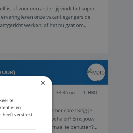
lf is, of voor een ander: jij vindt het super
n ervaring leren onze vakantiegangers de
lantgericht werken: of het nu gaat om
0 UUR)
×
ogenbosch
Baan
33-36 uur
HBO
keer te
tentie- en
ie voor sales en customer care? Krijg je
 heeft verstrekt
 mooie successen te behalen? En is jouw
 door ieders talenten optimaal te benutten?