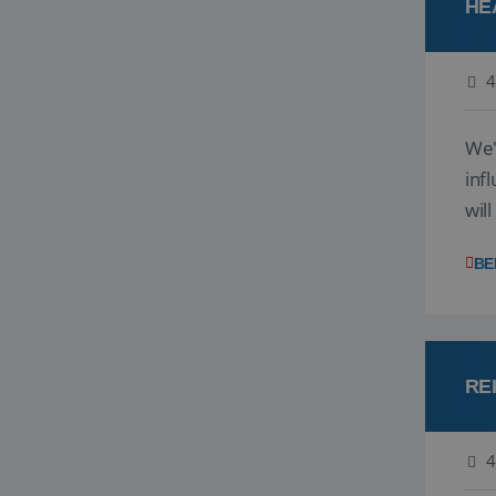
HE
4
We'
inf
wil
disc
BE
RE
4