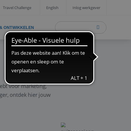
Travel Challenge
English
Inlog werkgever
 & ONTWIKKELEN
ebt voor marketing,
ager, ontdek hier jouw