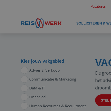
Vacatures
SOLLICITEREN & W
VA
Kies jouw vakgebied
Advies & Verkoop
De groo
Communicatie & Marketing
het adv
droomb
Data & IT
Financieel
STEL 
Human Recourses & Recruitment