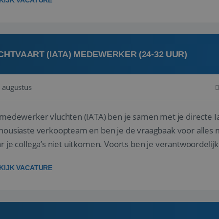
KIJK VACATURE
CHTVAART (IATA) MEDEWERKER (24-32 UUR)
 augustus
 medewerker vluchten (IATA) ben je samen met je directe I
housiaste verkoopteam en ben je de vraagbaak voor alles m
r je collega’s niet uitkomen. Voorts ben je verantwoordelijk
 met IATA te m...
KIJK VACATURE