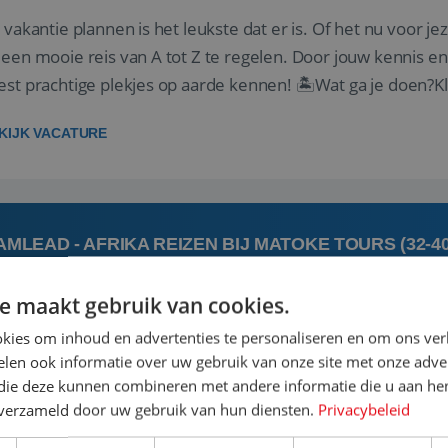
 vakantie plannen is het leukste dat er is. Of het nu voor jeze
een mooie reis van A tot Z te regelen. Door jouw kennis e
st prachtige plekjes op aarde kennen! 🏝️Wat ga je doen?K
gen ...
KIJK VACATURE
AMLEAD - AFRIKA REIZEN BIJ MATOKE TOURS (32-4
e maakt gebruik van cookies.
 augustus
's-Hert
kies om inhoud en advertenties te personaliseren en om ons ver
len ook informatie over uw gebruik van onze site met onze adver
 jij een commerciële, gedreven leidinggevende met een pass
 die deze kunnen combineren met andere informatie die u aan hen
rgie van het coachen en motiveren van een team om samen
n verzameld door uw gebruik van hun diensten.
Privacybeleid
elijkse doel om het beste uit jezelf én je collega’s te halen