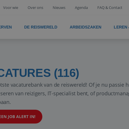
Voor wie
Over ons
Nieuws
Agenda
FAQ & Contact
ERVEN
DE REISWERELD
ARBEIDSZAKEN
LEREN
CATURES (116)
tste vacaturebank van de reiswereld! Of je nu passie h
iseren van reizigers, IT-specialist bent, of productman
aan.
EEN JOB ALERT IN!