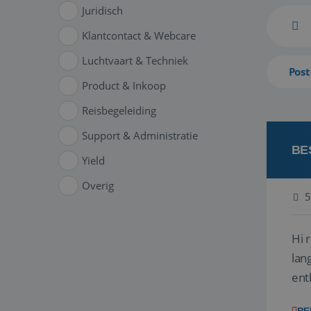
Juridisch
Klantcontact & Webcare
Luchtvaart & Techniek
Post
Product & Inkoop
Reisbegeleiding
Support & Administratie
BE
Yield
Overig
5
Hi 
lan
ent
van