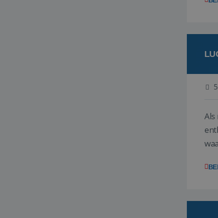
BE
LU
5
Als
ent
waa
wat
BE