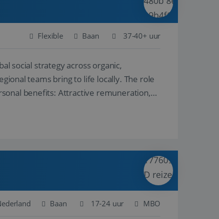
Flexible
Baan
37-40+ uur
al social strategy across organic,
gional teams bring to life locally. The role
sonal benefits: Attractive remuneration,
Nederland
Baan
17-24 uur
MBO