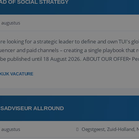
AD OF SOCIAL STRATEGY
 augustus
re looking for a strategic leader to define and own TUI's glob
luencer and paid channels – creating a single playbook that re
l be published until 18 August 2026. ABOUT OUR OFFER• Per
re...
KIJK VACATURE
ISADVISEUR ALLROUND
 augustus
Oegstgeest, Zuid-Holland, 