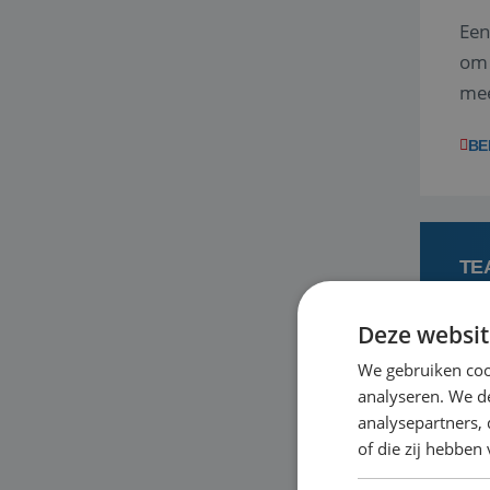
Een
om 
mee
vra
BE
TE
Deze websit
3
We gebruiken coo
analyseren. We de
Ben
analysepartners,
ene
of die zij hebbe
dag