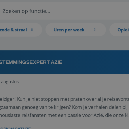
code & straal
Uren per week
Ople
STEMMINGSEXPERT AZIË
 augustus
reiziger! Kun je niet stoppen met praten over al je reisavon
gzaamaan genoeg van te krijgen? Kom je verhalen delen bij R
housiaste reisfanaten met een passie voor Azië, die onze 
 hun droomreis.<br ...