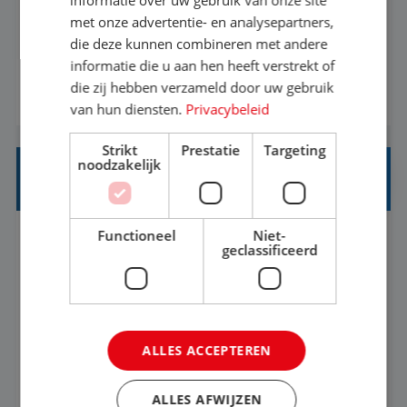
met onze advertentie- en analysepartners,
informatiebehoefte van verschillende interne
die deze kunnen combineren met andere
afdelingen specificeren. Aan de hand van deze
informatie die u aan hen heeft verstrekt of
informatiebehoefte ga je BI-producten zoals
die zij hebben verzameld door uw gebruik
BEKIJK VACATURE
adviezen, rapportages en dashboards
van hun diensten.
Privacybeleid
ontwikkelen, aanpassen en leveren. Deze
Strikt
Prestatie
Targeting
producten ontwikkel je door middel van de data
noodzakelijk
uit ons datawa...
INKOPER VAKANTIES
Functioneel
Niet-
Nijmegen
Baan
33-36 uur
MBO
geclassificeerd
Jij vindt de mooiste plekjes ter wereld en geeft
eenoudergezinnen én singles de meest
ALLES ACCEPTEREN
onvergetelijke vakanties van hun leven, hoe gaaf
is dat? Ben jij de commerciële professional die
BEKIJK VACATURE
ALLES AFWIJZEN
net zo goed thuis is in een onderhandeling als op