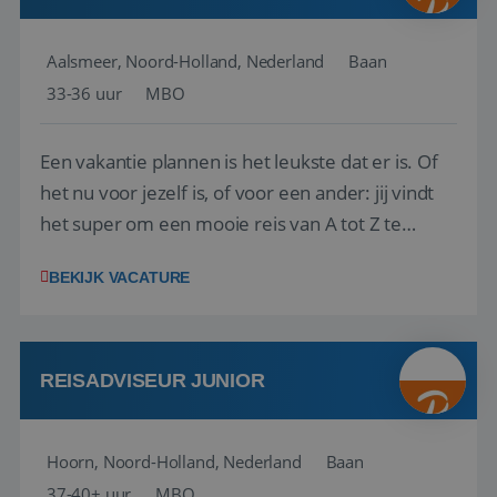
Aalsmeer, Noord-Holland, Nederland
Baan
33-36 uur
MBO
Een vakantie plannen is het leukste dat er is. Of
het nu voor jezelf is, of voor een ander: jij vindt
het super om een mooie reis van A tot Z te
regelen. Door jouw kennis en ervaring leren onze
BEKIJK VACATURE
vakantiegangers de meest prachtige plekjes op
aarde kennen! 🏝️Wat ga je doen?Klantgericht
werken: of het nu gaat om vragen ...
REISADVISEUR JUNIOR
Hoorn, Noord-Holland, Nederland
Baan
37-40+ uur
MBO