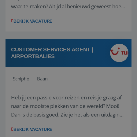
waar te maken? Altijd al benieuwd geweest hoe
het eraan toegaat achter de schermen bij een
BEKIJK VACATURE
van de grootste reisorganisaties? Dan is een
stage bij TUI Nederland echt iets voor jou! Wij zijn
op zoek naar een enthousiaste, leergie...
CUSTOMER SERVICES AGENT |
AIRPORTBALIES
Schiphol
Baan
Heb jij een passie voor reizen en reis je graag af
naar de mooiste plekken van de wereld? Mooi!
Dan is de basis goed. Zie je het als een uitdaging
om anderen te inspireren en ondersteunen met
BEKIJK VACATURE
het samenstellen en boeken van de perfecte