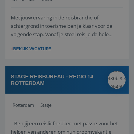
Met jouw ervaring in de reisbranche of
achtergrond in toerisme ben je klaar voor de
volgende stap. Vanaf je stoel reis je de hele
wereld over en speel je moeiteloos in op de
BEKIJK VACATURE
wensen van je team, je klant en wat er in de
reiswereld gebeurt. Met je enthousiasme weet je
klanten te overtuigen om die droomreis te
boeken! ...
STAGE REISBUREAU - REGIO 14
ROTTERDAM
Rotterdam
Stage
Ben jij een reisliefhebber met passie voor het
helpen van anderen om hun droomvakantie