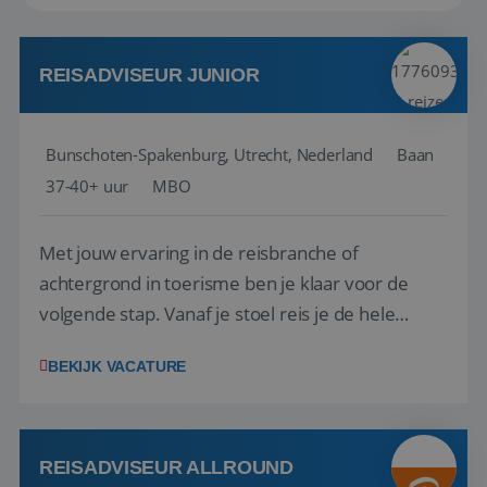
REISADVISEUR JUNIOR
Bunschoten-Spakenburg, Utrecht, Nederland
Baan
37-40+ uur
MBO
Met jouw ervaring in de reisbranche of
achtergrond in toerisme ben je klaar voor de
volgende stap. Vanaf je stoel reis je de hele
wereld over en speel je moeiteloos in op de
BEKIJK VACATURE
wensen van je team, je klant en wat er in de
reiswereld gebeurt. Met je enthousiasme weet je
klanten te overtuigen om die droomreis te
boeken! ...
REISADVISEUR ALLROUND