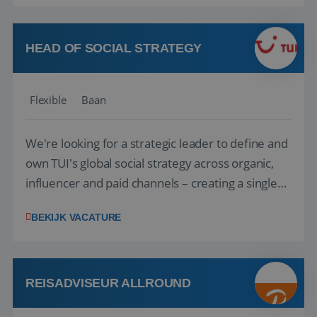
vakantie en is verkopen je tweede natuur? Al
deze onderdelen zijn nu samen gevoegd...
HEAD OF SOCIAL STRATEGY
Flexible
Baan
We're looking for a strategic leader to define and
own TUI's global social strategy across organic,
influencer and paid channels – creating a single
playbook that regional teams bring to life
BEKIJK VACATURE
locally. The role will be published until 18 August
2026. ABOUT OUR OFFER• Personal benefits:
Attractive remuneration, discre...
REISADVISEUR ALLROUND