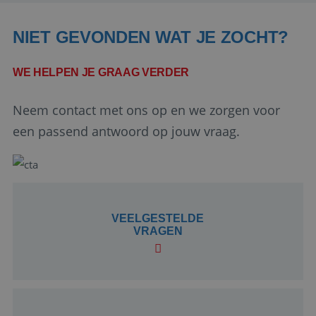
NIET GEVONDEN WAT JE ZOCHT?
WE HELPEN JE GRAAG VERDER
Neem contact met ons op en we zorgen voor
Google Privacy Policy
een passend antwoord op jouw vraag.
li_gc
5 maanden 4
LinkedIn
weken
Corporation
VEELGESTELDE
.linkedin.com
VRAGEN
_GRECAPTCHA
5 maanden 4
Google LLC
weken
www.google.com