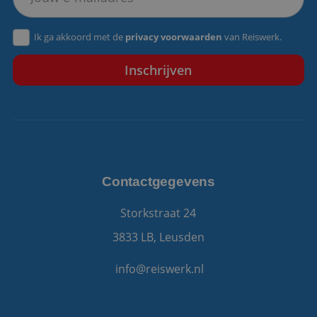
VISITOR_PRIVACY_METADATA
5 maanden 4
YouTube
Ik ga akkoord met de
privacy voorwaarden
van Reiswerk.
weken
.youtube.com
Contactgegevens
Storkstraat 24
3833 LB, Leusden
info@reiswerk.nl
Aanbieder
/