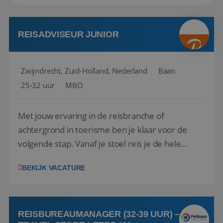
REISADVISEUR JUNIOR
Zwijndrecht, Zuid-Holland, Nederland
Baan
25-32 uur
MBO
Met jouw ervaring in de reisbranche of
achtergrond in toerisme ben je klaar voor de
volgende stap. Vanaf je stoel reis je de hele
wereld over en speel je moeiteloos in op de
BEKIJK VACATURE
wensen van je team, je klant en wat er in de
reiswereld gebeurt. Met je enthousiasme weet je
klanten te overtuigen om die droomreis te
boeken! ...
REISBUREAUMANAGER (32-39 UUR) –