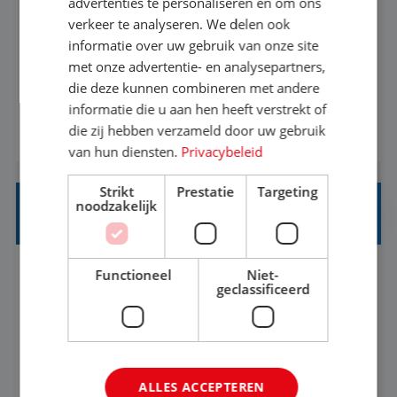
advertenties te personaliseren en om ons
verkeer te analyseren. We delen ook
Met jouw ervaring in de reisbranche of
informatie over uw gebruik van onze site
achtergrond in toerisme ben je klaar voor de
met onze advertentie- en analysepartners,
volgende stap. Vanaf je stoel reis je de hele
die deze kunnen combineren met andere
informatie die u aan hen heeft verstrekt of
wereld over en speel je moeiteloos in op de
die zij hebben verzameld door uw gebruik
BEKIJK VACATURE
wensen van je team, je klant en wat er in de
van hun diensten.
Privacybeleid
reiswereld gebeurt. Met je enthousiasme weet je
klanten te overtuigen om die droomreis te
Strikt
Prestatie
Targeting
noodzakelijk
boeken! ...
REISADVISEUR JUNIOR
Functioneel
Niet-
Bunschoten-Spakenburg, Utrecht, Nederland
Baan
geclassificeerd
37-40+ uur
MBO
Met jouw ervaring in de reisbranche of
achtergrond in toerisme ben je klaar voor de
ALLES ACCEPTEREN