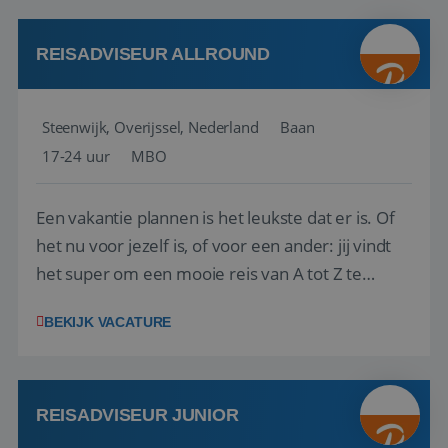
kwaliteitsbewaking van alles wat met IATA te m...
REISADVISEUR ALLROUND
Steenwijk, Overijssel, Nederland
Baan
17-24 uur
MBO
Een vakantie plannen is het leukste dat er is. Of
het nu voor jezelf is, of voor een ander: jij vindt
het super om een mooie reis van A tot Z te
regelen. Door jouw kennis en ervaring leren onze
BEKIJK VACATURE
vakantiegangers de meest prachtige plekjes op
aarde kennen! 🏝️Wat ga je doen?Klantgericht
werken: of het nu gaat om vragen ...
REISADVISEUR JUNIOR