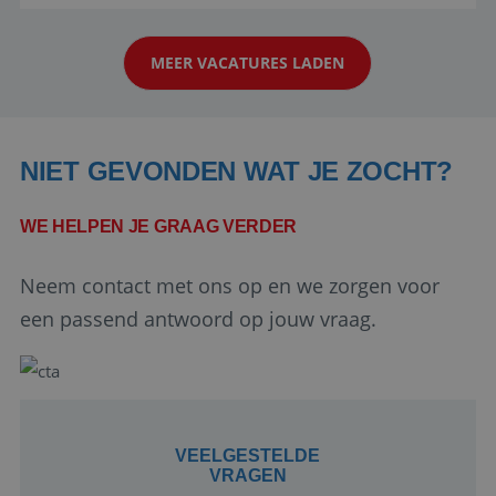
aarde kennen! 🏝️Wat ga je doen?Klantgericht
werken: of het nu gaat om vragen ...
MEER VACATURES LADEN
NIET GEVONDEN WAT JE ZOCHT?
WE HELPEN JE GRAAG VERDER
Google Privacy Policy
Neem contact met ons op en we zorgen voor
een passend antwoord op jouw vraag.
li_gc
5 maanden 4
LinkedIn
weken
Corporation
.linkedin.com
VEELGESTELDE
VRAGEN