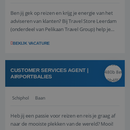
Ben jij gek op reizen en krijg je energie van het
adviseren van klanten? Bij Travel Store Leerdam
(onderdeel van Pelikaan Travel Group) help je
klanten met zorg en aandacht hun ideale reis te
BEKIJK VACATURE
vinden. Samen maken we van elke reis een
onvergetelijke ervaring. Of je nu al jaren ervaring
hebt in de reisbranche of j...
CUSTOMER SERVICES AGENT |
AIRPORTBALIES
Schiphol
Baan
Heb jij een passie voor reizen en reis je graag af
naar de mooiste plekken van de wereld? Mooi!