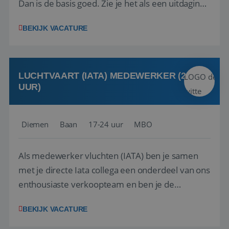
Dan is de basis goed. Zie je het als een uitdaging
om anderen te inspireren en ondersteunen met
BEKIJK VACATURE
het samenstellen en boeken van de perfecte
vakantie en is verkopen je tweede natuur? Al
deze onderdelen zijn nu samen gevoegd...
LUCHTVAART (IATA) MEDEWERKER (24-32
UUR)
Diemen
Baan
17-24 uur
MBO
Als medewerker vluchten (IATA) ben je samen
met je directe Iata collega een onderdeel van ons
enthousiaste verkoopteam en ben je de
vraagbaak voor alles met betrekking tot vluchten
BEKIJK VACATURE
en tarieven waar je collega’s niet uitkomen.
Voorts ben je verantwoordelijk voor een stuk