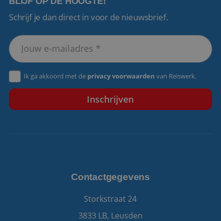
BLIJF OP DE HOOGTE!
Schrijf je dan direct in voor de nieuwsbrief.
VISITOR_PRIVACY_METADATA
5 maanden 4
YouTube
weken
.youtube.com
Ik ga akkoord met de
privacy voorwaarden
van Reiswerk.
Contactgegevens
Storkstraat 24
3833 LB, Leusden