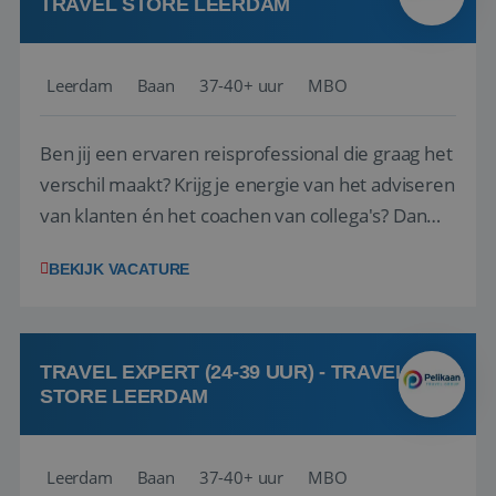
TRAVEL STORE LEERDAM
Leerdam
Baan
37-40+ uur
MBO
Ben jij een ervaren reisprofessional die graag het
verschil maakt? Krijg je energie van het adviseren
van klanten én het coachen van collega's? Dan
zijn wij op zoek naar jou. Bij Travel Store Leerdam
BEKIJK VACATURE
(onderdeel van Pelikaan Travel Group) zoeken
we een Reisbureaumanager die samen met het
team het reisbureau verder...
TRAVEL EXPERT (24-39 UUR) - TRAVEL
STORE LEERDAM
Leerdam
Baan
37-40+ uur
MBO