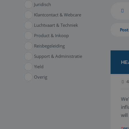
Juridisch
Klantcontact & Webcare
Luchtvaart & Techniek
Post
Product & Inkoop
Reisbegeleiding
Support & Administratie
HE
Yield
Overig
4
We'
inf
wil
disc