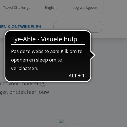
Travel Challenge
English
Inlog werkgever
REN & ONTWIKKELEN
ebt voor marketing,
ager, ontdek hier jouw