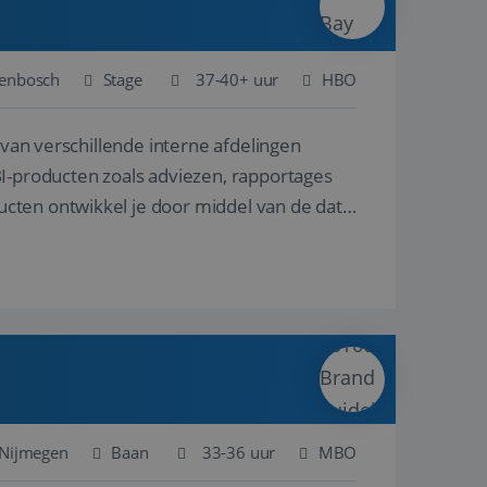
genbosch
Stage
37-40+ uur
HBO
 van verschillende interne afdelingen
BI-producten zoals adviezen, rapportages
cten ontwikkel je door middel van de data
Nijmegen
Baan
33-36 uur
MBO