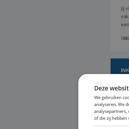
Jij
vak
een
BE
IN
Deze websit
1
We gebruiken coo
analyseren. We de
Jij
analysepartners,
vak
of die zij hebbe
een