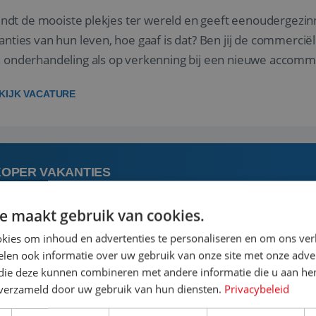
 vindt de mooiste plekjes ter wereld en geeft eenoudergezi
anties van hun leven, hoe gaaf is dat? Ben jij de commerciële
 onderhandeling als op verkenning bij een nieuwe accommod
kans. A...
KIJK VACATURE
KOPER VAKANTIES
e maakt gebruik van cookies.
 augustus
kies om inhoud en advertenties te personaliseren en om ons ver
len ook informatie over uw gebruik van onze site met onze adver
 vindt de mooiste plekjes ter wereld en geeft eenoudergezi
 die deze kunnen combineren met andere informatie die u aan hen
anties van hun leven, hoe gaaf is dat? Ben jij de commerciële
n verzameld door uw gebruik van hun diensten.
Privacybeleid
 onderhandeling als op verkenning bij een nieuwe accommod