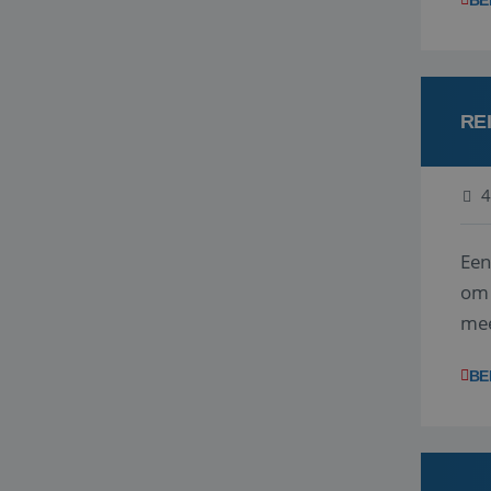
BE
RE
4
Een
om 
mee
vra
BE