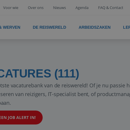
Voor wie
Over ons
Nieuws
Agenda
FAQ & Contact
 & WERVEN
DE REISWERELD
ARBEIDSZAKEN
LE
CATURES (111)
tste vacaturebank van de reiswereld! Of je nu passie h
iseren van reizigers, IT-specialist bent, of productman
aan.
EEN JOB ALERT IN!