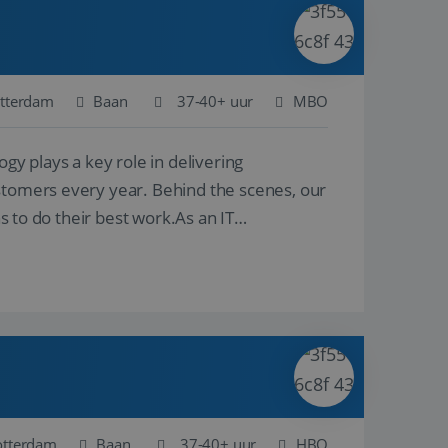
ina's.
gasten op te slaan
et-essentiële
akelijke cookie
tterdam
Baan
37-40+ uur
MBO
uitgevoerd met het
rscheid te maken
 plays a key role in delivering
g voor de website,
en over het
stomers every year. Behind the scenes, our
ns to do their best work.As an IT
Cookie-Script.com-
 bezoekers te
okie-Script.com is
toestemming van de
interactie met de
vens over de
trekking tot
lingen, zodat hun
 toekomstige
Omschrijving
otterdam
Baan
37-40+ uur
HBO