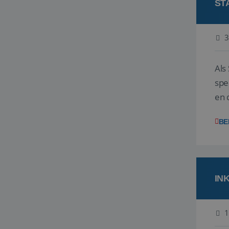
ST
3
Als
spe
en 
uit
BE
IN
1