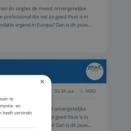
nnen én singles de meest onvergetelijke
 professional die net zo goed thuis is in
atie ergens in Europa? Dan is dit jouw
×
Nijmegen
Baan
33-36 uur
MBO
keer te
tentie- en
nnen én singles de meest onvergetelijke
 heeft verstrekt
 professional die net zo goed thuis is in
atie ergens in Europa? Dan is dit jouw