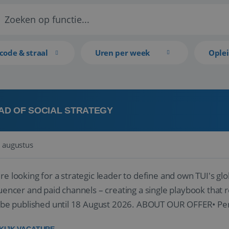
code & straal
Uren per week
Ople
AD OF SOCIAL STRATEGY
 augustus
re looking for a strategic leader to define and own TUI's glob
luencer and paid channels – creating a single playbook that re
l be published until 18 August 2026. ABOUT OUR OFFER• Per
re...