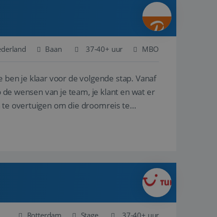
ina's.
gasten op te slaan
et-essentiële
akelijke cookie
ederland
Baan
37-40+ uur
MBO
uitgevoerd met het
rscheid te maken
e ben je klaar voor de volgende stap. Vanaf
g voor de website,
en over het
p de wensen van je team, je klant en wat er
n te overtuigen om die droomreis te
Cookie-Script.com-
 bezoekers te
okie-Script.com is
toestemming van de
interactie met de
vens over de
trekking tot
lingen, zodat hun
 toekomstige
Omschrijving
Rotterdam
Stage
37-40+ uur