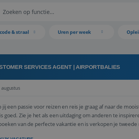
code & straal
Uren per week
Ople
STOMER SERVICES AGENT | AIRPORTBALIES
 augustus
 jij een passie voor reizen en reis je graag af naar de mooi
is goed. Zie je het als een uitdaging om anderen te inspi
boeken van de perfecte vakantie en is verkopen je tweede 
oegd...