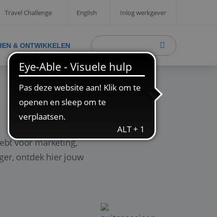
Travel Challenge
English
Inlog werkgever
REN & ONTWIKKELEN
ebt voor marketing,
ager, ontdek hier jouw