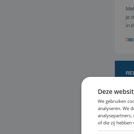
Met
je 
in 
boe
BE
RE
Deze websit
6
We gebruiken coo
analyseren. We de
Met
analysepartners,
je 
of die zij hebbe
in 