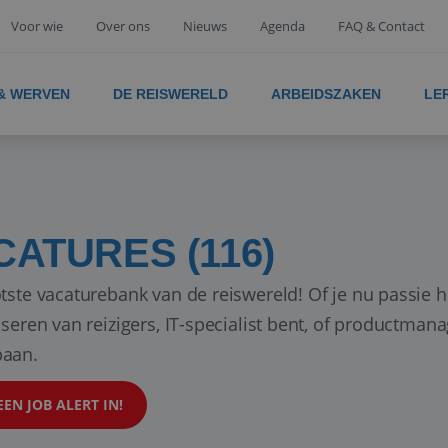
Voor wie
Over ons
Nieuws
Agenda
FAQ & Contact
 & WERVEN
DE REISWERELD
ARBEIDSZAKEN
LE
CATURES (116)
tste vacaturebank van de reiswereld! Of je nu passie h
iseren van reizigers, IT-specialist bent, of productman
aan.
EEN JOB ALERT IN!