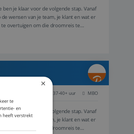
e ben je klaar voor de volgende stap. Vanaf
p de wensen van je team, je klant en wat er
n te overtuigen om die droomreis te
×
ederland
Baan
37-40+ uur
MBO
keer te
tentie- en
e ben je klaar voor de volgende stap. Vanaf
 heeft verstrekt
p de wensen van je team, je klant en wat er
n te overtuigen om die droomreis te