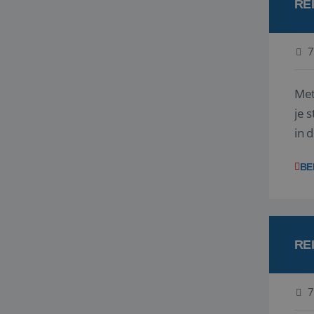
RE
7
Met
je 
in 
boe
BE
RE
7