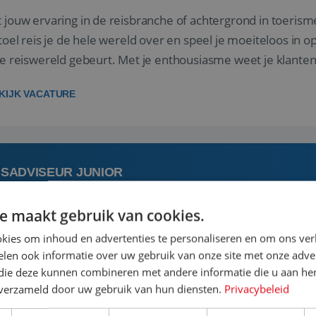
 jouw ervaring in de reisbranche of achtergrond in toerism
stoel reis je de hele wereld over en speel je moeiteloos in o
de reiswereld gebeurt. Met je enthousiasme weet je klante
ken! ...
KIJK VACATURE
ISADVISEUR JUNIOR
e maakt gebruik van cookies.
 augustus
Bunschoten-Spakenburg, Utrecht, N
kies om inhoud en advertenties te personaliseren en om ons ver
len ook informatie over uw gebruik van onze site met onze adver
 jouw ervaring in de reisbranche of achtergrond in toerism
 die deze kunnen combineren met andere informatie die u aan hen
stoel reis je de hele wereld over en speel je moeiteloos in o
n verzameld door uw gebruik van hun diensten.
Privacybeleid
de reiswereld gebeurt. Met je enthousiasme weet je klante