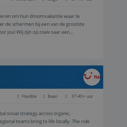
nderen om hun droomvakantie waar te
en betrokkenheid op
tefunctionaliteit te
n voert informatie
er de schermen bij een van de grootste
ikt en over
eft gezien voordat
oor jou! Wij zijn op zoek naar een
alytics - wat een
analyseservice van
ers te
r toe te wijzen als
be-video's die in
n site en wordt
e websitebezoeker
 te berekenen voor
face gebruikt.
we gebruiken om het
nalytics software.
e meten.
e gebruiker op te
 tot één
osoft als een
 door ingesloten
e sessiestatus te
 dat het
soft-domeinen,
Flexible
Baan
37-40+ uur
orgt voor de goede
al social strategy across organic,
het delen van de
gional teams bring to life locally. The role