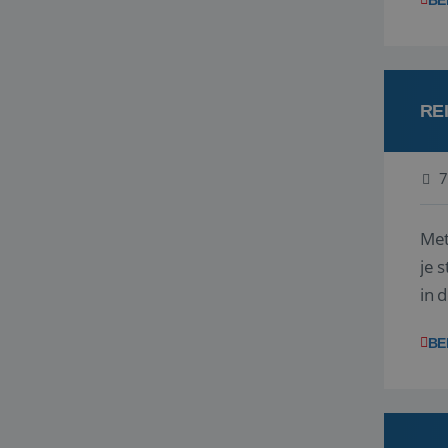
BE
RE
7
Met
je 
in 
boe
BE