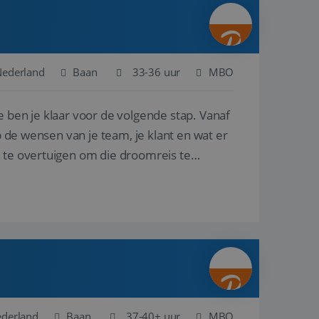
ina's.
gasten op te slaan
et-essentiële
akelijke cookie
Nederland
Baan
33-36 uur
MBO
uitgevoerd met het
rscheid te maken
e ben je klaar voor de volgende stap. Vanaf
g voor de website,
en over het
p de wensen van je team, je klant en wat er
n te overtuigen om die droomreis te
Cookie-Script.com-
 bezoekers te
okie-Script.com is
toestemming van de
interactie met de
vens over de
trekking tot
lingen, zodat hun
 toekomstige
Omschrijving
ederland
Baan
37-40+ uur
MBO