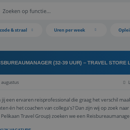
code & straal
Uren per week
Ople
ISBUREAUMANAGER (32-39 UUR) – TRAVEL STORE
 augustus
 jij een ervaren reisprofessional die graag het verschil maa
en én het coachen van collega's? Dan zijn wij op zoek naar jou. Bij Travel Store Leerdam (on
 Pelikaan Travel Group) zoeken we een Reisbureaumanage
der...