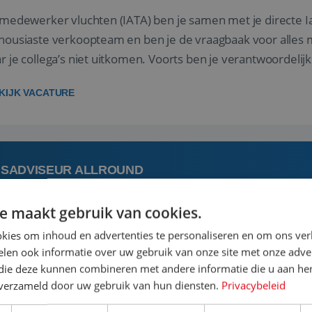
 medewerker vluchten (IATA) ben je samen met je directe I
housiaste verkoopteam en ben je de vraagbaak voor alles m
r je collega’s niet uitkomen. Voorts ben je verantwoordelijk
 met IATA te m...
KIJK VACATURE
ISADVISEUR ALLROUND
e maakt gebruik van cookies.
 augustus
Steenwijk, Overijssel,
kies om inhoud en advertenties te personaliseren en om ons ver
len ook informatie over uw gebruik van onze site met onze adver
 vakantie plannen is het leukste dat er is. Of het nu voor jeze
 die deze kunnen combineren met andere informatie die u aan hen
een mooie reis van A tot Z te regelen. Door jouw kennis e
n verzameld door uw gebruik van hun diensten.
Privacybeleid
st prachtige plekjes op aarde kennen! 🏝️Wat ga je doen?K