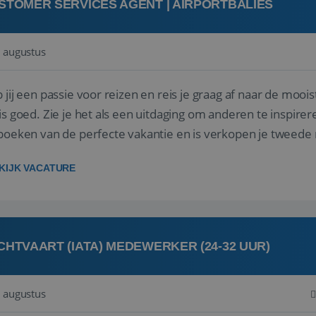
STOMER SERVICES AGENT | AIRPORTBALIES
 augustus
 jij een passie voor reizen en reis je graag af naar de mooi
is goed. Zie je het als een uitdaging om anderen te inspi
boeken van de perfecte vakantie en is verkopen je tweede 
oegd...
KIJK VACATURE
CHTVAART (IATA) MEDEWERKER (24-32 UUR)
 augustus