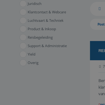
Juridisch
Klantcontact & Webcare
Luchtvaart & Techniek
Post
Product & Inkoop
Reisbegeleiding
Support & Administratie
RE
Yield
Overig
7
Ben
klant
van
ver