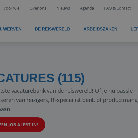
Voor wie
Over ons
Nieuws
Agenda
FAQ & Contact
 & WERVEN
DE REISWERELD
ARBEIDSZAKEN
LE
CATURES (115)
tste vacaturebank van de reiswereld! Of je nu passie h
iseren van reizigers, IT-specialist bent, of productman
aan.
EEN JOB ALERT IN!