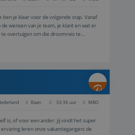
e ben je klaar voor de volgende stap. Vanaf
en betrokkenheid op
tefunctionaliteit te
n voert informatie
p de wensen van je team, je klant en wat er
ikt en over
eft gezien voordat
n te overtuigen om die droomreis te
alytics - wat een
analyseservice van
ers te
r toe te wijzen als
be-video's die in
n site en wordt
e websitebezoeker
 te berekenen voor
face gebruikt.
we gebruiken om het
nalytics software.
e meten.
e gebruiker op te
 tot één
osoft als een
 door ingesloten
e sessiestatus te
 dat het
soft-domeinen,
Nederland
Baan
33-36 uur
MBO
orgt voor de goede
lf is, of voor een ander: jij vindt het super
het delen van de
n ervaring leren onze vakantiegangers de