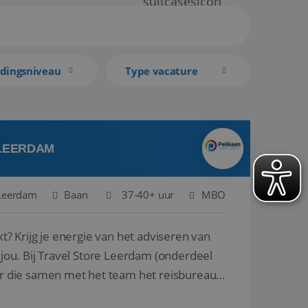
idingsniveau
Type vacature
 LEERDAM
Leerdam
Baan
37-40+ uur
MBO
kt? Krijg je energie van het adviseren van
derdeel
r die samen met het team het reisbureau