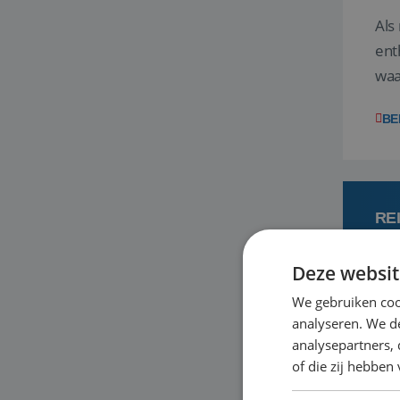
Als
ent
waa
wat
BE
RE
Deze websit
7
We gebruiken coo
analyseren. We de
Een
analysepartners,
om 
of die zij hebbe
mee