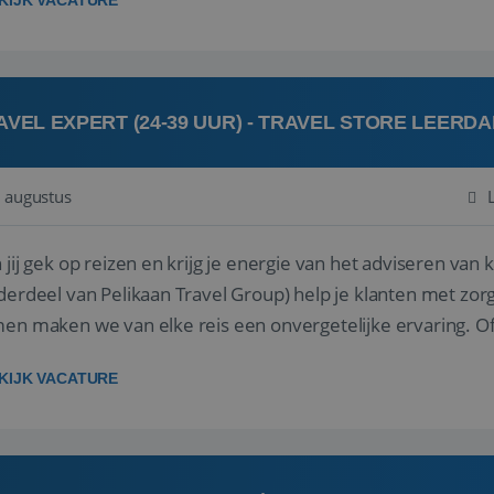
KIJK VACATURE
AVEL EXPERT (24-39 UUR) - TRAVEL STORE LEERD
 augustus
ij gek op reizen en krijg je energie van het adviseren van klanten? Bij Travel St
derdeel van Pelikaan Travel Group) help je klanten met zorg
 maken we van elke reis een onvergetelijke ervaring. Of je nu al jaren ervaring hebt in de
branche of j...
KIJK VACATURE