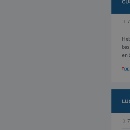
CU
7
Heb
bas
en 
gev
BE
LU
7