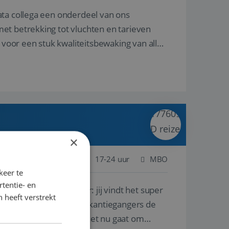
ata collega een onderdeel van ons
et betrekking tot vluchten en tarieven
 voor een stuk kwaliteitsbewaking van alles
×
 Nederland
Baan
17-24 uur
MBO
keer te
tentie- en
lf is, of voor een ander: jij vindt het super
 heeft verstrekt
n ervaring leren onze vakantiegangers de
lantgericht werken: of het nu gaat om