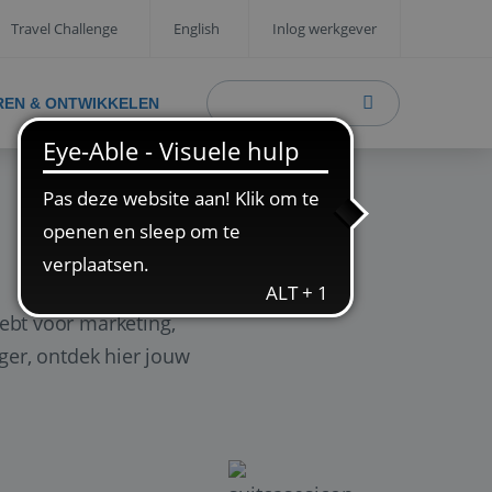
Travel Challenge
English
Inlog werkgever
REN & ONTWIKKELEN
ebt voor marketing,
ager, ontdek hier jouw