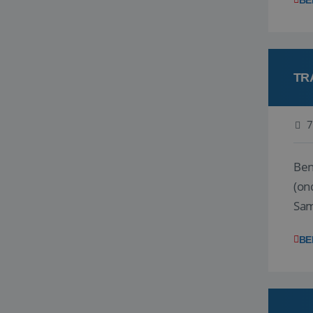
BE
TR
7
Ben j
(on
Samen
reis
BE